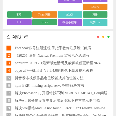
jQuery
TP5
ThinkPHP
AJAX
PHP
API
office
微信小程序
织梦cms
浏览排行
1
Facebook账号注册流程,手把手教你注册脸书账号
2
（2026）最新 Navicat Premium 17激活永久教程
3
phpstorm 2019.2.1最新版激活码及破解教程更新至2024
4
oppo a57手机miui_V8.5.4.0刷机包下载及刷机教程
5
抖音发布视频作品定位设置成其他位置方法
6
npm ERR! missing script: serve 报错解决方法
7
解决Photoshop 打开报错找不到 VCRUNTIME140_1.dll问题
8
解决win10分屏设置主显示器后图标不在主显示器问题
9
解决Vue报错Module not found: Error: Can't resolve 'less-loader' in 'C:\Users\Hm\Desktop\vue\vue_shop'问题
10
解决微信公众号分享给好友，朋友圈报错errMsg: "onMenuShareAppMessage:fail, the permission value is offline verifying"