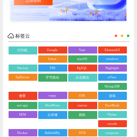
标签云
Google
Vant
ElementUI
打印机
Linux
macOS
windows
Navicat
TP8
PgSQL
Highlight
SqlServer
uView
字节跳动
企业微信
MongoDB
wepy
ES6
微擎
游戏
uni-app
WordPress
canvas
FaceBook
SEM
Flutter
云存储
刷机
vscode
Docker
RabbitMQ
SVN
composer