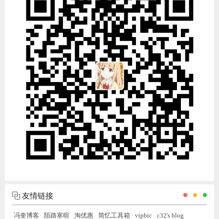
友情链接
冯奎博客
陌路寒暄
淘优惠
简忆工具箱
vipbic
c32's blog