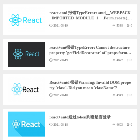
react antd 报错TypeError: antd__WEBPACK
_IMPORTED_MODULE_1__.Form.create(...)
is not a function
2021-08-19
5338
0
react+ant报错TypeError: Cannot destructure
property 'getFieldDecorator' of 'props.form' a
s it is undefined.
2021-08-19
4672
0
React+antd 报错Warning: Invalid DOM prope
rty `class`. Did you mean `className`?
2021-08-18
4943
0
react+antd通过token判断是否登录
2021-08-18
4603
0