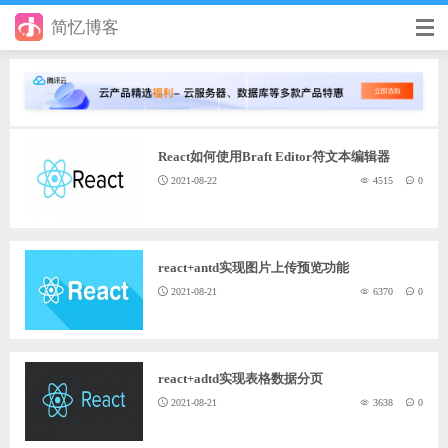
简忆博客
首页
前端
React如何使用Braft Editor符文本编辑器
后端
2021-08-22
4515
0
手册
日记
react+antd实现图片上传预览功能
其它
2021-08-21
6370
0
在线工具
优秀个人博客
react+adtd实现表格数据分页
2021-08-21
3638
0
省钱帮