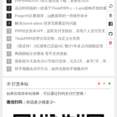
1
PHPStorm2020.1永久激活及下载，更新至2024
2
花点时间搞的一款基于ThinkPHP8.x + Layui架构开发的通用后台管理系统
3
PostgreSQL数据库，pg数据库的一些操作命令
4
解决laravel-admin 登录无限重定向问题
5
PHP结合安卓APP，监听支付宝收款，实现个人支付宝支付接口
6
ThinkPHP6自带分页定制，自定义分页类
6
《真还传》,6亿债务已还超4亿 预计1年多之内就能还清
7
网易跟贴正在整改 暂不支持发贴
8
国务院今天发布2021节假日安排，元旦3天，春节7天，劳动节5天
9
快手视频去水印方法，如何去除快手视频水印
打赏本站
如果你觉得本站很棒，可以通过扫码支付打赏哦！
微信扫码：
你说多少就多少~