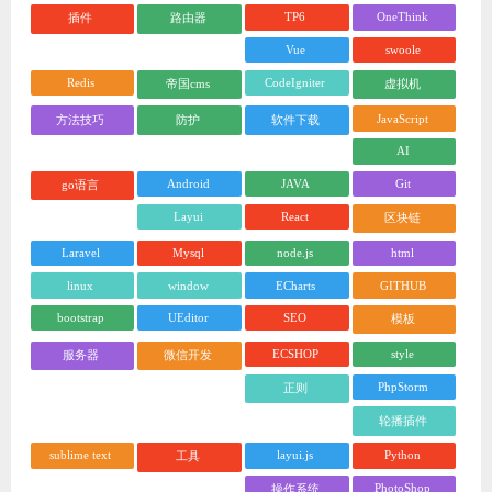
TP6
OneThink
插件
路由器
Vue
swoole
Redis
CodeIgniter
帝国cms
虚拟机
JavaScript
方法技巧
防护
软件下载
AI
Android
JAVA
Git
go语言
Layui
React
区块链
Laravel
Mysql
node.js
html
linux
window
ECharts
GITHUB
bootstrap
UEditor
SEO
模板
ECSHOP
style
服务器
微信开发
PhpStorm
正则
轮播插件
sublime text
layui.js
Python
工具
PhotoShop
操作系统