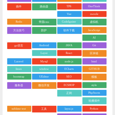
TP6
OneThink
插件
路由器
Vue
swoole
Redis
CodeIgniter
帝国cms
虚拟机
JavaScript
方法技巧
防护
软件下载
AI
Android
JAVA
Git
go语言
Layui
React
区块链
Laravel
Mysql
node.js
html
linux
window
ECharts
GITHUB
bootstrap
UEditor
SEO
模板
ECSHOP
style
服务器
微信开发
PhpStorm
正则
轮播插件
sublime text
layui.js
Python
工具