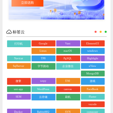
标签云
Google
Vant
ElementUI
打印机
Linux
macOS
windows
Navicat
TP8
PgSQL
Highlight
SqlServer
uView
字节跳动
企业微信
MongoDB
wepy
ES6
微擎
游戏
uni-app
WordPress
canvas
FaceBook
SEM
Flutter
云存储
刷机
vscode
Docker
RabbitMQ
SVN
composer