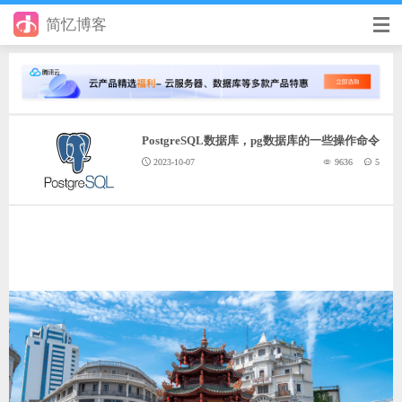
简忆博客
首页
前端
PostgreSQL数据库，pg数据库的一些操作命令
后端
2023-10-07
9636
5
手册
日记
其它
在线工具
优秀个人博客
省钱帮