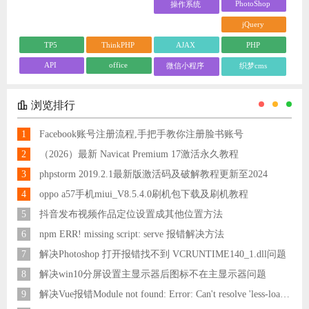
PhotoShop
操作系统
jQuery
TP5
ThinkPHP
AJAX
PHP
API
office
微信小程序
织梦cms
浏览排行
1
Facebook账号注册流程,手把手教你注册脸书账号
2
（2026）最新 Navicat Premium 17激活永久教程
3
phpstorm 2019.2.1最新版激活码及破解教程更新至2024
4
oppo a57手机miui_V8.5.4.0刷机包下载及刷机教程
5
抖音发布视频作品定位设置成其他位置方法
6
npm ERR! missing script: serve 报错解决方法
7
解决Photoshop 打开报错找不到 VCRUNTIME140_1.dll问题
8
解决win10分屏设置主显示器后图标不在主显示器问题
9
解决Vue报错Module not found: Error: Can't resolve 'less-loader' in 'C:\Users\Hm\Desktop\vue\vue_shop'问题