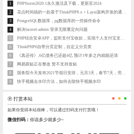
1
PHPStorm2020.1永久激活及下载，更新至2024
2
花点时间搞的一款基于ThinkPHP8.x + Layui架构开发的通用后台管理系统
3
PostgreSQL数据库，pg数据库的一些操作命令
4
解决laravel-admin 登录无限重定向问题
5
PHP结合安卓APP，监听支付宝收款，实现个人支付宝支付接口
6
ThinkPHP6自带分页定制，自定义分页类
6
《真还传》,6亿债务已还超4亿 预计1年多之内就能还清
7
网易跟贴正在整改 暂不支持发贴
8
国务院今天发布2021节假日安排，元旦3天，春节7天，劳动节5天
9
快手视频去水印方法，如何去除快手视频水印
打赏本站
如果你觉得本站很棒，可以通过扫码支付打赏哦！
微信扫码：
你说多少就多少~