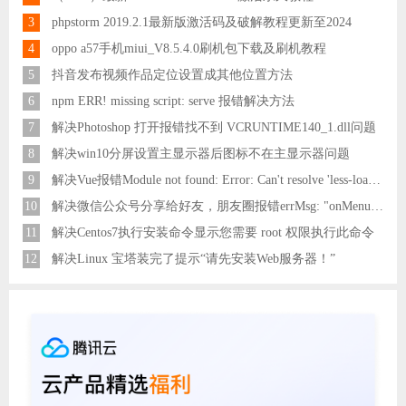
3
phpstorm 2019.2.1最新版激活码及破解教程更新至2024
4
oppo a57手机miui_V8.5.4.0刷机包下载及刷机教程
5
抖音发布视频作品定位设置成其他位置方法
6
npm ERR! missing script: serve 报错解决方法
7
解决Photoshop 打开报错找不到 VCRUNTIME140_1.dll问题
8
解决win10分屏设置主显示器后图标不在主显示器问题
9
解决Vue报错Module not found: Error: Can't resolve 'less-loader' in 'C:\Users\Hm\Desktop\vue\vue_shop'问题
10
解决微信公众号分享给好友，朋友圈报错errMsg: "onMenuShareAppMessage:fail, the permission value is offline verifying"
11
解决Centos7执行安装命令显示您需要 root 权限执行此命令
12
解决Linux 宝塔装完了提示“请先安装Web服务器！”