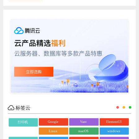
标签云
Google
Vant
ElementUI
打印机
Linux
macOS
windows