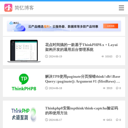
简忆博客
首页
前端
花点时间搞的一款基于ThinkPHP8.x + Layui
后端
架构开发的通用后台管理系统
2024-06-19
10163
5
手册
日记
解决TP8使用paginate分页报错think\\db\\Base
Query::paginate(): Argument #1 ($listRows) m
其它
ust be of type array|int|null, string given, called
2024-06-18
3919
0
in问题
在线工具
优秀个人博客
Thinkphp8安装topthink/think-captcha验证码
的和使用方法
省钱帮
2024-06-17
6451
0