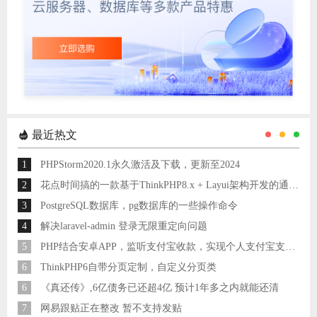
最近热文
1
PHPStorm2020.1永久激活及下载，更新至2024
2
花点时间搞的一款基于ThinkPHP8.x + Layui架构开发的通用后台管理系统
3
PostgreSQL数据库，pg数据库的一些操作命令
4
解决laravel-admin 登录无限重定向问题
5
PHP结合安卓APP，监听支付宝收款，实现个人支付宝支付接口
6
ThinkPHP6自带分页定制，自定义分页类
6
《真还传》,6亿债务已还超4亿 预计1年多之内就能还清
7
网易跟贴正在整改 暂不支持发贴