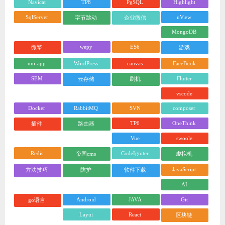
Navicat
TP8
PgSQL
Highlight
SqlServer
uView
字节跳动
企业微信
MongoDB
wepy
ES6
微擎
游戏
uni-app
WordPress
canvas
FaceBook
SEM
Flutter
云存储
刷机
vscode
Docker
RabbitMQ
SVN
composer
TP6
OneThink
插件
路由器
Vue
swoole
Redis
CodeIgniter
帝国cms
虚拟机
JavaScript
方法技巧
防护
软件下载
AI
Android
JAVA
Git
go语言
Layui
React
区块链