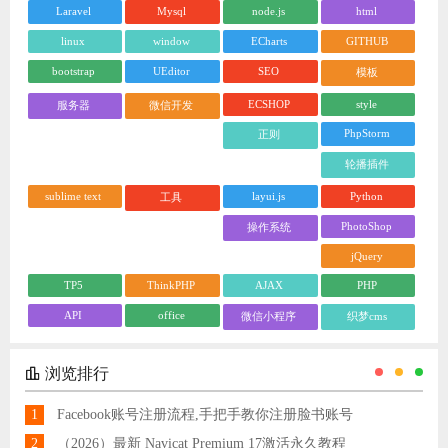
Laravel
Mysql
node.js
html
linux
window
ECharts
GITHUB
bootstrap
UEditor
SEO
模板
ECSHOP
style
服务器
微信开发
PhpStorm
正则
轮播插件
sublime text
layui.js
Python
工具
PhotoShop
操作系统
jQuery
TP5
ThinkPHP
AJAX
PHP
API
office
微信小程序
织梦cms
浏览排行
1
Facebook账号注册流程,手把手教你注册脸书账号
2
（2026）最新 Navicat Premium 17激活永久教程