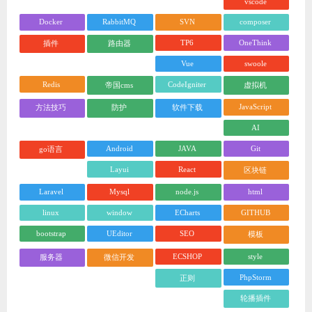
Laravel
Mysql
node.js
html
linux
window
ECharts
GITHUB
bootstrap
UEditor
SEO
模板
ECSHOP
style
服务器
微信开发
PhpStorm
正则
轮播插件
sublime text
layui.js
Python
工具
PhotoShop
操作系统
jQuery
TP5
ThinkPHP
AJAX
PHP
API
office
微信小程序
织梦cms
浏览排行
1
Facebook账号注册流程,手把手教你注册脸书账号