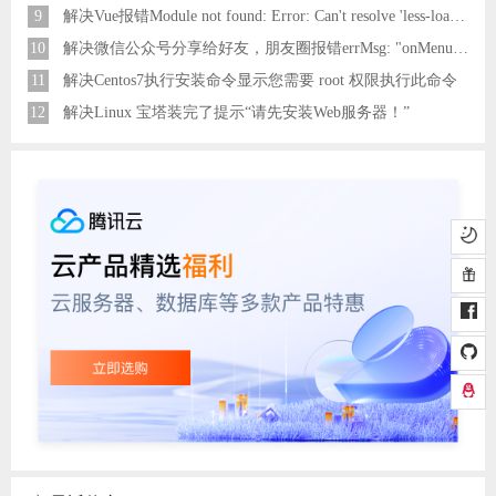
最近热文
1
PHPStorm2020.1永久激活及下载，更新至2024
2
花点时间搞的一款基于ThinkPHP8.x + Layui架构开发的通用后台管理系统
3
PostgreSQL数据库，pg数据库的一些操作命令
4
解决laravel-admin 登录无限重定向问题
5
PHP结合安卓APP，监听支付宝收款，实现个人支付宝支付接口
6
ThinkPHP6自带分页定制，自定义分页类
6
《真还传》,6亿债务已还超4亿 预计1年多之内就能还清