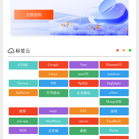
Navicat
TP8
PgSQL
Highlight
SqlServer
uView
字节跳动
企业微信
MongoDB
wepy
ES6
微擎
游戏
uni-app
WordPress
canvas
FaceBook
SEM
Flutter
云存储
刷机
vscode
Docker
RabbitMQ
SVN
composer
TP6
OneThink
插件
路由器
Vue
swoole
Redis
CodeIgniter
帝国cms
虚拟机
JavaScript
方法技巧
防护
软件下载
AI
Android
JAVA
Git
go语言
Layui
React
区块链