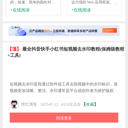
的，快速、简单的面向对象
达力强的 Web 应用框架。W
的轻量级PHP开发框架，是
eb 框架为您提供应用的结构
+在线阅读
+在线阅读
为了敏捷WEB应用开发和简
与起点，让您专注于创造非
化企业应用开发而诞生的。
凡之作，而我们则处理琐碎
ThinkPHP诞生十七年来一直
细节。
秉承简洁实用的设计原则，
在保持出色的性能和至简代
码的同时，更注重易用性。
遵循Apache2开源许可协议
【顶】
最全抖音快手小红书短视频去水印教程(保姆级教程
发布，意味着你可以免费使
+工具)
用ThinkPHP，甚至允许把你
基于ThinkPHP开发的应用开
源或商业产品发布/销售。