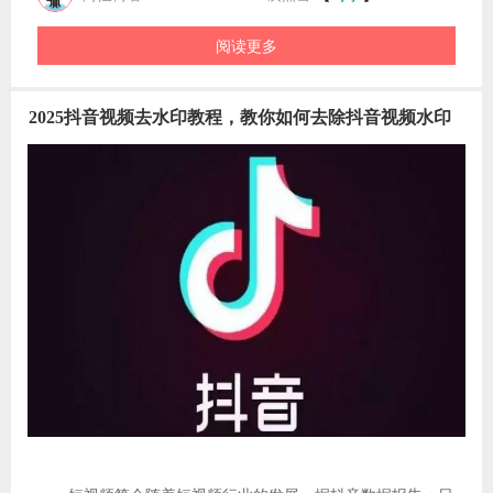
一年一度的中秋国庆，双节同庆到来了!是不是觉得自己的微
信头像缺了些什么?不会吧，不会吧，搜索小程序获取你的专
属头像吧。搜索小程序：搜索“绘图趣”或扫描下方二维码进入
小程序点击获取头像滑动选项卡，即可获取头像或者点击相
【
】
简忆博客
时事
2020-10-01
8102次点击
册/拍照，保存即可！多种头像样式进行选择，快去试试吧。
阅读更多
表达你心情状态的头像
2025抖音视频去水印教程，教你如何去除抖音视频水印