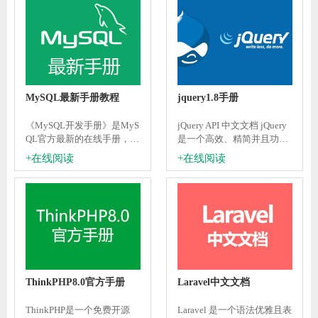
（微信/支付宝/百度/头条/Q
Q/钉钉/淘宝）、快应用等多
个平台。更好的App跨平台
框架、更方便的H5开发框
架。不管领导安排什么样的
项目，你都可以快速交付，
不需要转换开发思维、不需
MySQL最新手册教程
jquery1.8手册
要更改开发习惯。
《MySQL开发手册》是MyS
jQuery API 中文文档 jQuery
QL官方最新的在线手册，包
是一个高效、精简并且功能
含了MySQL数据库的增删改
丰富的 JavaScript 工具库。
+在线阅读
+在线阅读
查、索引等各个知识点详
它提供的 API 易于使用且兼
解，是MYSQL使用和学习者
容
不可或缺的在线查询参考文
档！
ThinkPHP8.0官方手册
Laravel中文文档
ThinkPHP是一个免费开源
Laravel 是一个语法优雅且表