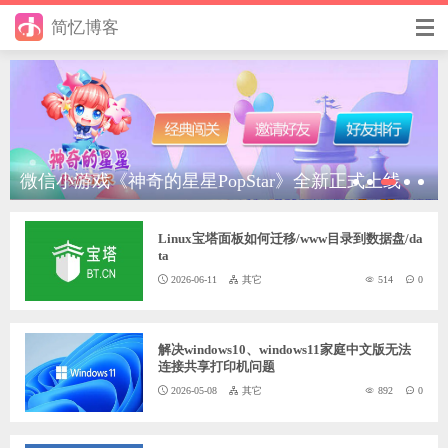
简忆博客
首页
前端
后端
美团天天领红包，最高10元红包，等你来花
饿了么红包券，天天扫码，天天领
微信小游戏《神奇的泡泡PopStar》全新正式上线，
微信小游戏《神奇的星星PopStar》全新正式上线
【腾讯云】618特惠，2核2G4M服务器3年353.28元
手册
欢迎扫码体验
Linux宝塔面板如何迁移/www目录到数据盘/da
日记
ta
2026-06-11
其它
514
0
其它
在线工具
解决windows10、windows11家庭中文版无法
连接共享打印机问题
优秀个人博客
2026-05-08
其它
892
0
省钱帮