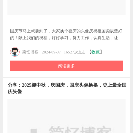
版！
粘贴小程序，点击提
国庆节马上就要到了，大家换个喜庆的头像庆祝祖国诞辰蛮好
的！献上我们的祝福，好好学习，努力工作，认真生活，让我
们一起为祖国的明天而努力。你们的节日头像换好了吗？去年
的“渐变国旗头像”火了，还记得吗？今天就为大家分享一下制
【
】
简忆博客
收藏
2024-09-07
16527次点击
作工具吧！1、工具地址：扫描下方小程序二维码，快来体验
阅读更多
吧！2、使用教程：扫码上方小程序二维码，进入小程序2、进
入到国庆头像界面后，这里有两种方式生成头像（1）获取头
像：点击获取头像按钮这里可以使用微信头像来生成，清晰度
分享：2025迎中秋，庆国庆，国庆头像换换，史上最全国
相对会比较模糊，最后点击保存头像按钮（2）相册/拍照：点
庆头像
击相册/拍照按钮
2024微信国庆节头像来了，太漂亮，赶紧设置，这是史上最前
最新国庆头像使用教程：1、扫描下方二维码或者微信上搜索“