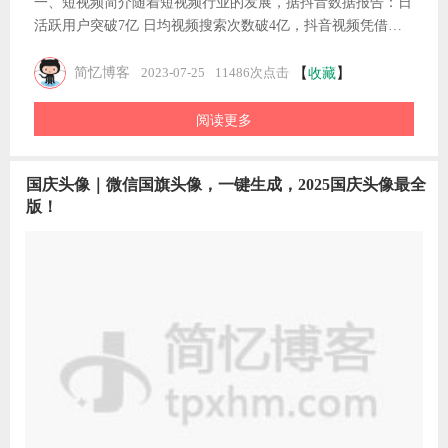
一、短视频简介随着短视频行业的发展，据抖音数据报告：日
活跃用户突破7亿 日均视频搜索次数破4亿，抖音视频凭借着
强大的用户群体，成为短视频行业的佼佼者。二、去水印工具
用户也习惯性的日常刷刷抖音，习惯收藏抖音上的视频，我们
【
】
简忆博客
收藏
2023-07-25
11486次点击
有时觉得某个视频很好看，这时想要下载下来怎么办？可以使
阅读更多
用下面的抖音视频去水印小程序《智力去水印》，抖音、快
手、小红书视频图片去水印，无损坏去除视频或者图片水印，
并提取背景音乐，适合新手小白、自媒体剪辑使用。只需在抖
国庆头像｜微信国旗头像，一键生成，2025国庆头像最全
音APP上选择想要去水印的视频，点击分享，复制链接，然后