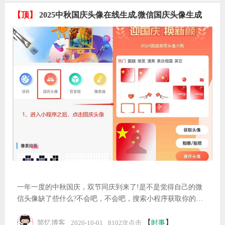
短视频去水印是指通过软件或工具去除视频中的水印标识，使
视频更加清晰、整洁。水印通常是平台或创作者为保护版权或
标明来源所添加的文字或图标，但有时用户希望去除水印以便
于分享或编辑视频。目前，有许多短视频去水印的工具可以帮
【
】
简忆博客
收藏
2025-07-22
6110次点击
助用户实现这一目标。常见的去水印方法包括使用专业的视频
阅读更多
编辑软件、在线去水印工具或手机应用。这些工具通过智能算
法或手动调整，自动或手动去除水印，而不影响视频的质量。
一、现在自媒体现状在现代短视频时代，短视频已成为信息传
【顶】
2025中秋国庆头像在线生成,微信国庆头像生成
播的重要方式。短视频的流行，抖音等等平台上的视频内容不
断涌现。然而，