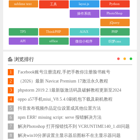
2
（2026）最新 Navicat Premium 17激活永久教程
3
phpstorm 2019.2.1最新版激活码及破解教程更新至2024
4
oppo a57手机miui_V8.5.4.0刷机包下载及刷机教程
5
抖音发布视频作品定位设置成其他位置方法
6
npm ERR! missing script: serve 报错解决方法
7
解决Photoshop 打开报错找不到 VCRUNTIME140_1.dll问题
8
解决win10分屏设置主显示器后图标不在主显示器问题
9
解决Vue报错Module not found: Error: Can't resolve 'less-loader' in 'C:\Users\Hm\Desktop\vue\vue_shop'问题
10
解决微信公众号分享给好友，朋友圈报错errMsg: "onMenuShareAppMessage:fail, the permission value is offline verifying"
11
解决Centos7执行安装命令显示您需要 root 权限执行此命令
12
解决Linux 宝塔装完了提示“请先安装Web服务器！”