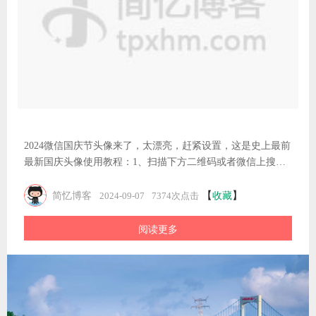
简忆头像”小程序2、进入小程序后，点击“点我生成”按钮选择
专属头像框3、最后点击“保存头像”即可生专属国庆头像，赶
【
】
简忆博客
收藏
2024-09-07
7374次点击
紧试试吧！！2023年国庆节马上就要到了，在此提前祝大家国
阅读更多
庆节快乐！
简忆博客
勤于学习，乐于分享