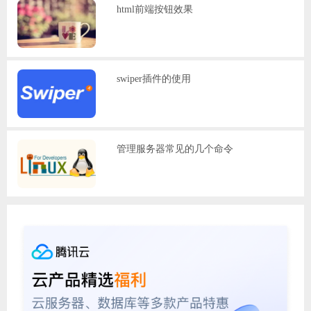
标签云
Google
Vant
ElementUI
打印机
Linux
macOS
windows