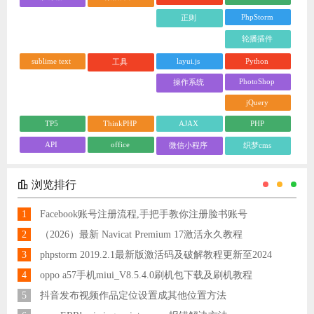
PhpStorm
正则
轮播插件
sublime text
layui.js
Python
工具
PhotoShop
操作系统
jQuery
TP5
ThinkPHP
AJAX
PHP
API
office
微信小程序
织梦cms
浏览排行
1
Facebook账号注册流程,手把手教你注册脸书账号
2
（2026）最新 Navicat Premium 17激活永久教程
3
phpstorm 2019.2.1最新版激活码及破解教程更新至2024
4
oppo a57手机miui_V8.5.4.0刷机包下载及刷机教程
5
抖音发布视频作品定位设置成其他位置方法