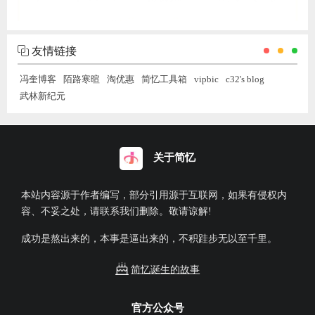
友情链接
冯奎博客
陌路寒暄
淘优惠
简忆工具箱
vipbic
c32's blog
武林新纪元
关于简忆
本站内容源于作者编写，部分引用源于互联网，如果有侵权内
容、不妥之处，请联系我们删除。敬请谅解!
成功是熬出来的，本事是逼出来的，不积跬步无以至千里。
简忆诞生的故事
官方公众号