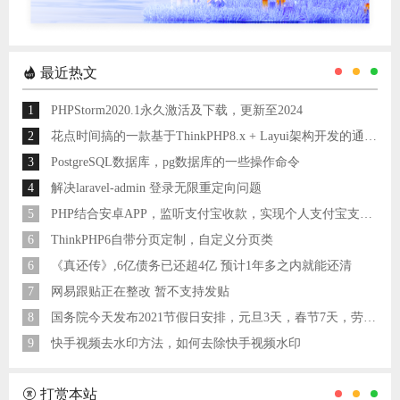
最近热文
1
PHPStorm2020.1永久激活及下载，更新至2024
2
花点时间搞的一款基于ThinkPHP8.x + Layui架构开发的通用后台管理系统
3
PostgreSQL数据库，pg数据库的一些操作命令
4
解决laravel-admin 登录无限重定向问题
5
PHP结合安卓APP，监听支付宝收款，实现个人支付宝支付接口
6
ThinkPHP6自带分页定制，自定义分页类
6
《真还传》,6亿债务已还超4亿 预计1年多之内就能还清
7
网易跟贴正在整改 暂不支持发贴
8
国务院今天发布2021节假日安排，元旦3天，春节7天，劳动节5天
9
快手视频去水印方法，如何去除快手视频水印
打赏本站