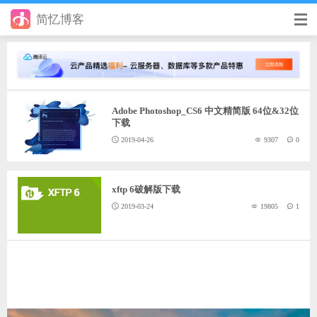
简忆博客
首页
前端
Adobe Photoshop_CS6 中文精简版 64位&32位
后端
下载
2019-04-26
9307
0
手册
日记
xftp 6破解版下载
其它
2019-03-24
19805
1
在线工具
优秀个人博客
省钱帮