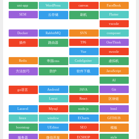
uni-app
WordPress
canvas
FaceBook
SEM
Flutter
云存储
刷机
vscode
Docker
RabbitMQ
SVN
composer
TP6
OneThink
插件
路由器
Vue
swoole
Redis
CodeIgniter
帝国cms
虚拟机
JavaScript
方法技巧
防护
软件下载
AI
Android
JAVA
Git
go语言
Layui
React
区块链
Laravel
Mysql
node.js
html
linux
window
ECharts
GITHUB
bootstrap
UEditor
SEO
模板
ECSHOP
style
服务器
微信开发