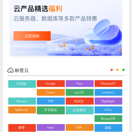
标签云
Google
Vant
ElementUI
打印机
Linux
macOS
windows
Navicat
TP8
PgSQL
Highlight
SqlServer
uView
字节跳动
企业微信
MongoDB
wepy
ES6
微擎
游戏