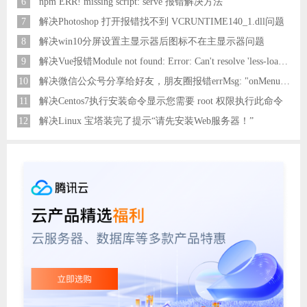
6
npm ERR! missing script: serve 报错解决方法
7
解决Photoshop 打开报错找不到 VCRUNTIME140_1.dll问题
8
解决win10分屏设置主显示器后图标不在主显示器问题
9
解决Vue报错Module not found: Error: Can't resolve 'less-loader' in 'C:\Users\Hm\Desktop\vue\vue_shop'问题
10
解决微信公众号分享给好友，朋友圈报错errMsg: "onMenuShareAppMessage:fail, the permission value is offline verifying"
11
解决Centos7执行安装命令显示您需要 root 权限执行此命令
12
解决Linux 宝塔装完了提示“请先安装Web服务器！”