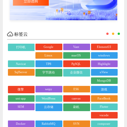
标签云
Google
Vant
ElementUI
打印机
Linux
macOS
windows
Navicat
TP8
PgSQL
Highlight
SqlServer
uView
字节跳动
企业微信
MongoDB
wepy
ES6
微擎
游戏
uni-app
WordPress
canvas
FaceBook
SEM
Flutter
云存储
刷机
vscode
Docker
RabbitMQ
SVN
composer