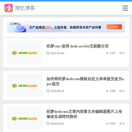
简忆博客
首页
前端
织梦cms 使用 dede:arclist无刷新分页
后端
2025-03-06
1357
0
手册
日记
如何将织梦dedecms模板自定义表单提交改为a
jax提交
其它
2024-06-20
1965
0
在线工具
优秀个人博客
织梦dedecms文章内容富文本编辑器图片上传
修改生成绝对路径
省钱帮
2024-03-05
3507
0