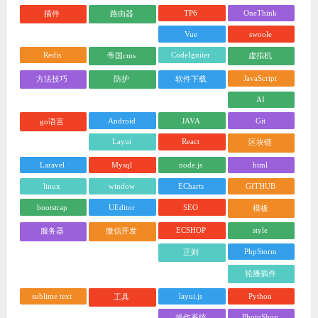
TP6
OneThink
插件
路由器
Vue
swoole
Redis
CodeIgniter
帝国cms
虚拟机
JavaScript
方法技巧
防护
软件下载
AI
Android
JAVA
Git
go语言
Layui
React
区块链
Laravel
Mysql
node.js
html
linux
window
ECharts
GITHUB
bootstrap
UEditor
SEO
模板
ECSHOP
style
服务器
微信开发
PhpStorm
正则
轮播插件
sublime text
layui.js
Python
工具
PhotoShop
操作系统