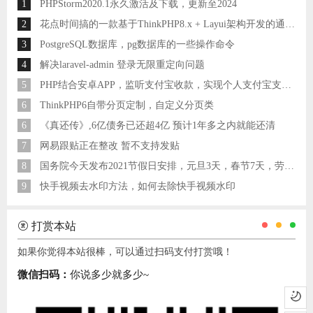
1
PHPStorm2020.1永久激活及下载，更新至2024
2
花点时间搞的一款基于ThinkPHP8.x + Layui架构开发的通用后台管理系统
3
PostgreSQL数据库，pg数据库的一些操作命令
4
解决laravel-admin 登录无限重定向问题
5
PHP结合安卓APP，监听支付宝收款，实现个人支付宝支付接口
6
ThinkPHP6自带分页定制，自定义分页类
6
《真还传》,6亿债务已还超4亿 预计1年多之内就能还清
7
网易跟贴正在整改 暂不支持发贴
8
国务院今天发布2021节假日安排，元旦3天，春节7天，劳动节5天
9
快手视频去水印方法，如何去除快手视频水印
打赏本站
如果你觉得本站很棒，可以通过扫码支付打赏哦！
微信扫码：
你说多少就多少~