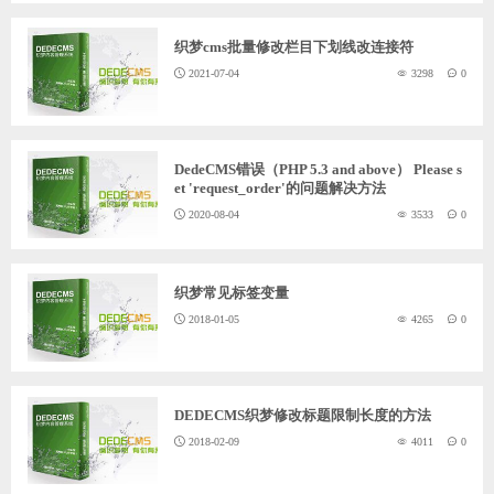
ChatGPT
织梦cms批量修改栏目下划线改连接符
2021-07-04
3298
0
登录
DedeCMS错误（PHP 5.3 and above） Please s
et 'request_order'的问题解决方法
2020-08-04
3533
0
织梦常见标签变量
2018-01-05
4265
0
DEDECMS织梦修改标题限制长度的方法
2018-02-09
4011
0