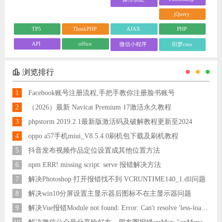
jQuery
TP5
ThinkPHP
AJAX
PHP
API
office
微信小程序
织梦cms
浏览排行
1
Facebook账号注册流程,手把手教你注册脸书账号
2
（2026）最新 Navicat Premium 17激活永久教程
3
phpstorm 2019.2.1最新版激活码及破解教程更新至2024
4
oppo a57手机miui_V8.5.4.0刷机包下载及刷机教程
5
抖音发布视频作品定位设置成其他位置方法
6
npm ERR! missing script: serve 报错解决方法
7
解决Photoshop 打开报错找不到 VCRUNTIME140_1.dll问题
8
解决win10分屏设置主显示器后图标不在主显示器问题
9
解决Vue报错Module not found: Error: Can't resolve 'less-loader' in 'C:\Users\Hm\Desktop\vue\vue_shop'问题