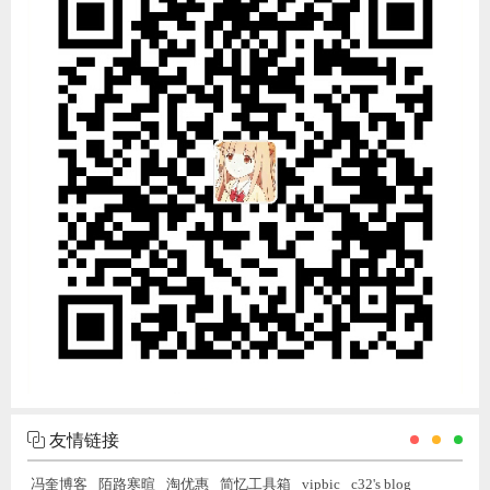
友情链接
冯奎博客
陌路寒暄
淘优惠
简忆工具箱
vipbic
c32's blog