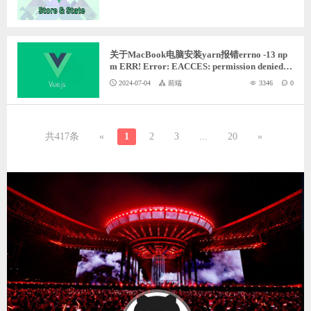
关于MacBook电脑安装yarn报错errno -13 np
m ERR! Error: EACCES: permission denied,
mkdir '/usr/local/lib/node_modules/yarn解决
2024-07-04
前端
3346
0
办法
共417条
«
1
2
3
...
20
»