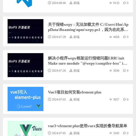
2024-08-06
前端
9133
0
关于报错wepy : 无法加载文件 C:\Users\Hm\Ap
pData\Roaming\npm\wepy.ps1，因为在此系统
上禁止运行脚本的解决方法
2024-07-28
前端
4458
0
解决小程序wepy框架运行报错问题ERR! init
Make sure module "@wepy/compiler-less" is i
nstalled. If not please try "npm install @wepy/c
2024-07-26
前端
3030
0
ompiler-less --save-dev"
Vue3项目如何安装element plus
2024-07-05
前端
3057
0
vue3+element plus使用vuex实现折叠导航菜单
2024-07-05
前端
3343
0