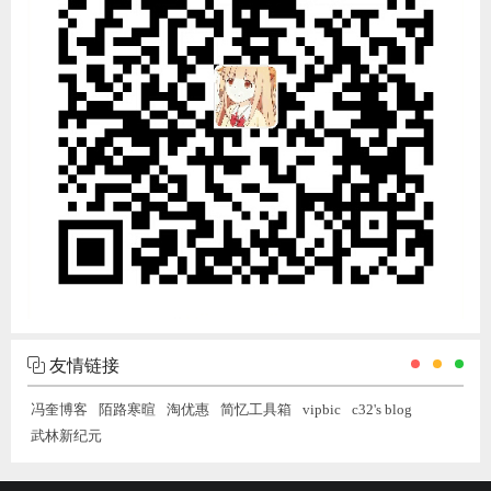
友情链接
冯奎博客
陌路寒暄
淘优惠
简忆工具箱
vipbic
c32's blog
武林新纪元