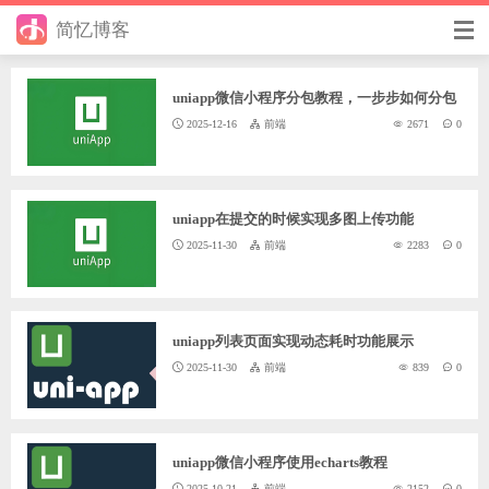
简忆博客
首页
uniapp微信小程序分包教程，一步步如何分包
前端
2025-12-16
前端
2671
0
后端
手册
uniapp在提交的时候实现多图上传功能
2025-11-30
前端
2283
0
日记
其它
uniapp列表页面实现动态耗时功能展示
在线工具
2025-11-30
前端
839
0
优秀个人博客
省钱帮
uniapp微信小程序使用echarts教程
2025-10-21
前端
2152
0