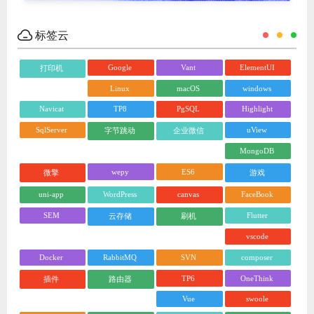
标签云
Google
Vant
ElementUI
打印机
Linux
macOS
windows
Navicat
TP8
PgSQL
Highlight
SqlServer
uView
字节跳动
企业微信
MongoDB
wepy
ES6
微擎
游戏
uni-app
WordPress
canvas
FaceBook
SEM
Flutter
云存储
刷机
vscode
Docker
RabbitMQ
SVN
composer
TP6
OneThink
插件
路由器
Vue
swoole