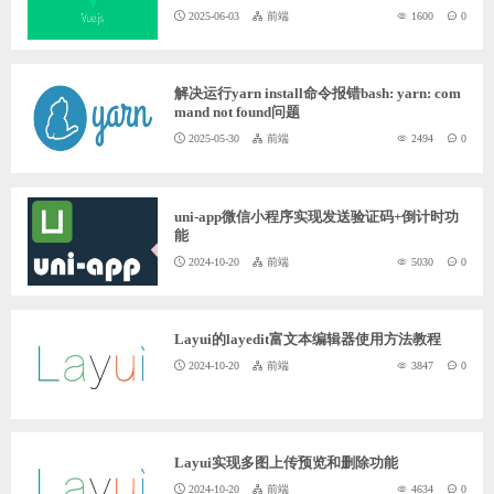
2025-06-03
前端
1600
0
解决运行yarn install命令报错bash: yarn: com
mand not found问题
2025-05-30
前端
2494
0
uni-app微信小程序实现发送验证码+倒计时功
能
2024-10-20
前端
5030
0
Layui的layedit富文本编辑器使用方法教程
2024-10-20
前端
3847
0
Layui实现多图上传预览和删除功能
2024-10-20
前端
4634
0