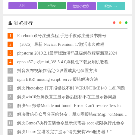
API
office
微信小程序
织梦cms
浏览排行
1
Facebook账号注册流程,手把手教你注册脸书账号
2
（2026）最新 Navicat Premium 17激活永久教程
3
phpstorm 2019.2.1最新版激活码及破解教程更新至2024
4
oppo a57手机miui_V8.5.4.0刷机包下载及刷机教程
5
抖音发布视频作品定位设置成其他位置方法
6
npm ERR! missing script: serve 报错解决方法
7
解决Photoshop 打开报错找不到 VCRUNTIME140_1.dll问题
8
解决win10分屏设置主显示器后图标不在主显示器问题
9
解决Vue报错Module not found: Error: Can't resolve 'less-loader' in 'C:\Users\Hm\Desktop\vue\vue_shop'问题
10
解决微信公众号分享给好友，朋友圈报错errMsg: "onMenuShareAppMessage:fail, the permission value is offline verifying"
11
解决Centos7执行安装命令显示您需要 root 权限执行此命令
12
解决Linux 宝塔装完了提示“请先安装Web服务器！”