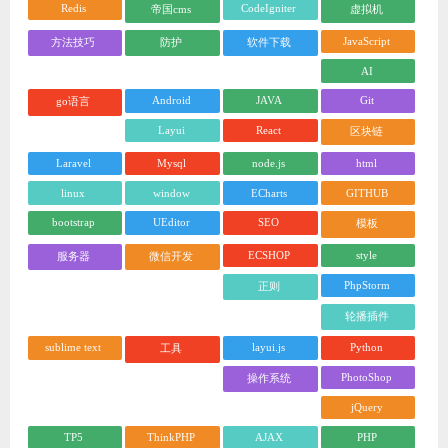
Redis
CodeIgniter
帝国cms
虚拟机
JavaScript
方法技巧
防护
软件下载
AI
Android
JAVA
Git
go语言
Layui
React
区块链
Laravel
Mysql
node.js
html
linux
window
ECharts
GITHUB
bootstrap
UEditor
SEO
模板
ECSHOP
style
服务器
微信开发
PhpStorm
正则
轮播插件
sublime text
layui.js
Python
工具
PhotoShop
操作系统
jQuery
TP5
ThinkPHP
AJAX
PHP