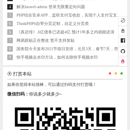
4
解决laravel-admin 登录无限重定向问题
5
PHP结合安卓APP，监听支付宝收款，实现个人支付宝支付接口
6
ThinkPHP6自带分页定制，自定义分页类
6
《真还传》,6亿债务已还超4亿 预计1年多之内就能还清
7
网易跟贴正在整改 暂不支持发贴
8
国务院今天发布2021节假日安排，元旦3天，春节7天，劳动节5天
9
快手视频去水印方法，如何去除快手视频水印
打赏本站
如果你觉得本站很棒，可以通过扫码支付打赏哦！
微信扫码：
你说多少就多少~