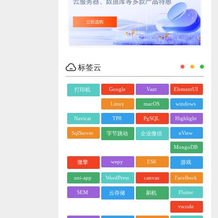
标签云
Google
Vant
ElementUI
打印机
Linux
macOS
windows
Navicat
TP8
PgSQL
Highlight
SqlServer
uView
字节跳动
企业微信
MongoDB
wepy
ES6
微擎
游戏
uni-app
WordPress
canvas
FaceBook
SEM
Flutter
云存储
刷机
vscode