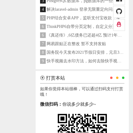
3
PostgreSQL数据库，pg数据库的一些操作命令
4
解决laravel-admin 登录无限重定向问题
5
PHP结合安卓APP，监听支付宝收款，实现个人支付宝支付接口
6
ThinkPHP6自带分页定制，自定义分页类
6
《真还传》,6亿债务已还超4亿 预计1年多之内就能还清
7
网易跟贴正在整改 暂不支持发贴
8
国务院今天发布2021节假日安排，元旦3天，春节7天，劳动节5天
9
快手视频去水印方法，如何去除快手视频水印
打赏本站
如果你觉得本站很棒，可以通过扫码支付打赏
哦！
微信扫码：
你说多少就多少~