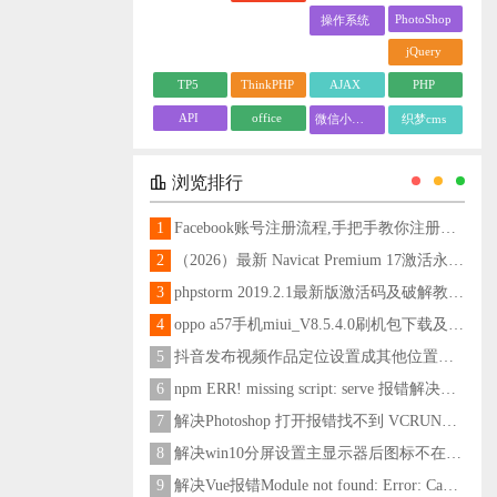
PhotoShop
操作系统
jQuery
TP5
ThinkPHP
AJAX
PHP
API
office
微信小程序
织梦cms
浏览排行
1
Facebook账号注册流程,手把手教你注册脸书账号
2
（2026）最新 Navicat Premium 17激活永久教程
3
phpstorm 2019.2.1最新版激活码及破解教程更新至2024
4
oppo a57手机miui_V8.5.4.0刷机包下载及刷机教程
5
抖音发布视频作品定位设置成其他位置方法
6
npm ERR! missing script: serve 报错解决方法
7
解决Photoshop 打开报错找不到 VCRUNTIME140_1.dll问题
8
解决win10分屏设置主显示器后图标不在主显示器问题
9
解决Vue报错Module not found: Error: Can't resolve 'less-loader' in 'C:\Users\Hm\Desktop\vue\vue_shop'问题