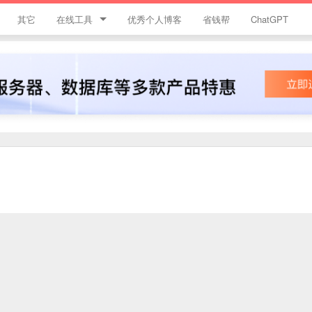
其它
在线工具
优秀个人博客
省钱帮
ChatGPT
简忆工具箱
领优惠券
违禁词查询
JS加密
HTML颜色代码表