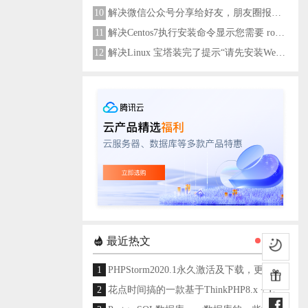
10
解决微信公众号分享给好友，朋友圈报错errMsg: "onMenuShareAppMessage:fail, the permission value is offline verifying"
11
解决Centos7执行安装命令显示您需要 root 权限执行此命令
12
解决Linux 宝塔装完了提示“请先安装Web服务器！”
最近热文
1
PHPStorm2020.1永久激活及下载，更新至2024
2
花点时间搞的一款基于ThinkPHP8.x + Layui架构开发的通用后台管理系统