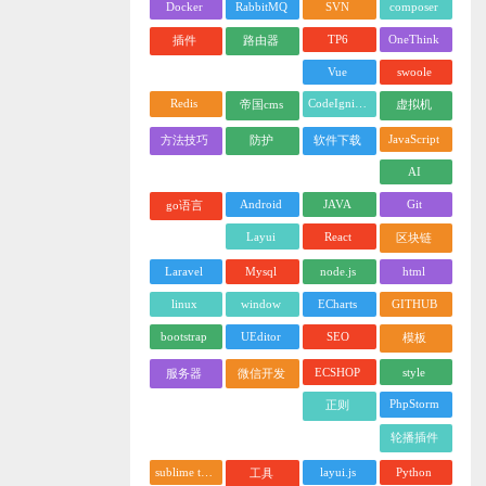
Docker
RabbitMQ
SVN
composer
TP6
OneThink
插件
路由器
Vue
swoole
Redis
CodeIgniter
帝国cms
虚拟机
JavaScript
方法技巧
防护
软件下载
AI
Android
JAVA
Git
go语言
Layui
React
区块链
Laravel
Mysql
node.js
html
linux
window
ECharts
GITHUB
bootstrap
UEditor
SEO
模板
ECSHOP
style
服务器
微信开发
PhpStorm
正则
轮播插件
sublime text
layui.js
Python
工具