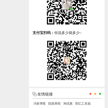
支付宝扫码：
你说多少就多少~
友情链接
冯奎博客
陌路寒暄
淘优惠
简忆工具箱