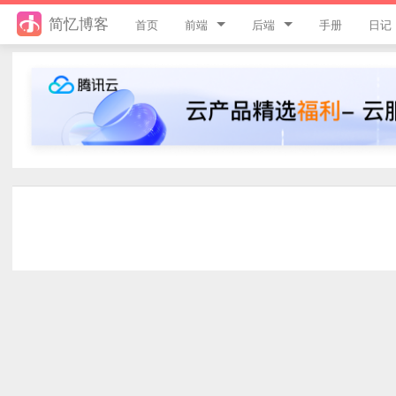
简忆博客
首页
前端
后端
手册
日记
jQuery
PHP
JavaScript
ThinkPHP8
Style
ThinkPHP6
Flutter
ThinkPHP5
Vue
ThinkPHP
uni-app
Laravel
游戏开发
Python
React
微信小程序
服务器