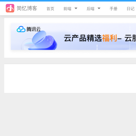
简忆博客
首页
前端
后端
手册
日记
jQuery
PHP
JavaScript
ThinkPHP8
Style
ThinkPHP6
Flutter
ThinkPHP5
Vue
ThinkPHP
uni-app
Laravel
游戏开发
Python
React
微信小程序
服务器