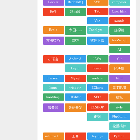
Docker
RabbitMQ
SVN
composer
TP6
OneThink
插件
路由器
Vue
swoole
Redis
CodeIgniter
帝国cms
虚拟机
JavaScript
方法技巧
防护
软件下载
AI
Android
JAVA
Git
go语言
Layui
React
区块链
Laravel
Mysql
node.js
html
linux
window
ECharts
GITHUB
bootstrap
UEditor
SEO
模板
ECSHOP
style
服务器
微信开发
PhpStorm
正则
轮播插件
sublime text
layui.js
Python
工具