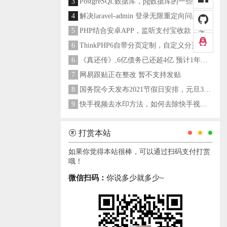
3
PostgreSQL数据库，pg数据库的一些操作命令
4
解决laravel-admin 登录无限重定向问题
5
PHP结合安卓APP，监听支付宝收款，实现个人支付宝支付接口
6
ThinkPHP6自带分页定制，自定义分页类
6
《真还传》,6亿债务已还超4亿 预计1年多之内就能还清
7
网易跟贴正在整改 暂不支持发贴
8
国务院今天发布2021节假日安排，元旦3天，春节7天，劳动节5天
9
快手视频去水印方法，如何去除快手视频水印
打赏本站
如果你觉得本站很棒，可以通过扫码支付打赏
哦！
微信扫码：
你说多少就多少~