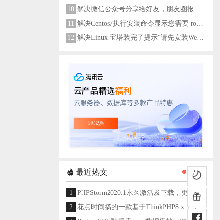
10
解决微信公众号分享给好友，朋友圈报错errMsg: "onMenuShareAppMessage:fail, the permission value is offline verifying"
11
解决Centos7执行安装命令显示您需要 root 权限执行此命令
12
解决Linux 宝塔装完了提示“请先安装Web服务器！”
最近热文
1
PHPStorm2020.1永久激活及下载，更新至2024
2
花点时间搞的一款基于ThinkPHP8.x + Layui架构开发的通用后台管理系统