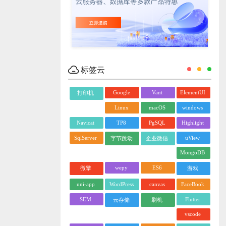
标签云
Google
Vant
ElementUI
打印机
Linux
macOS
windows
Navicat
TP8
PgSQL
Highlight
SqlServer
uView
字节跳动
企业微信
MongoDB
wepy
ES6
微擎
游戏
uni-app
WordPress
canvas
FaceBook
SEM
Flutter
云存储
刷机
vscode