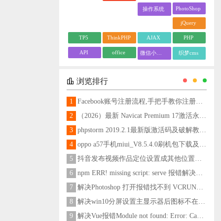
PhotoShop
操作系统
jQuery
TP5
ThinkPHP
AJAX
PHP
API
office
微信小程序
织梦cms
浏览排行
1
Facebook账号注册流程,手把手教你注册脸书账号
2
（2026）最新 Navicat Premium 17激活永久教程
3
phpstorm 2019.2.1最新版激活码及破解教程更新至2024
4
oppo a57手机miui_V8.5.4.0刷机包下载及刷机教程
5
抖音发布视频作品定位设置成其他位置方法
6
npm ERR! missing script: serve 报错解决方法
7
解决Photoshop 打开报错找不到 VCRUNTIME140_1.dll问题
8
解决win10分屏设置主显示器后图标不在主显示器问题
9
解决Vue报错Module not found: Error: Can't resolve 'less-loader' in 'C:\Users\Hm\Desktop\vue\vue_shop'问题