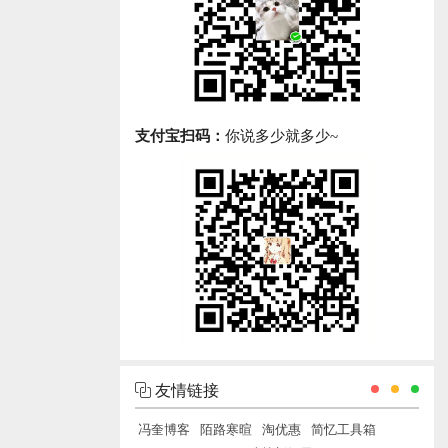
支付宝扫码：
你说多少就多少~
友情链接
冯奎博客
陌路寒暄
淘优惠
简忆工具箱