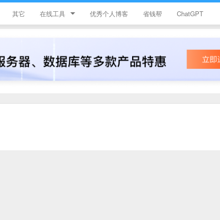
其它
在线工具
优秀个人博客
省钱帮
ChatGPT
简忆工具箱
领优惠券
违禁词查询
JS加密
HTML颜色代码表