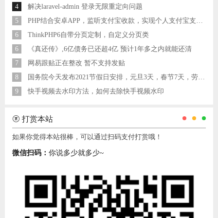
4
解决laravel-admin 登录无限重定向问题
5
PHP结合安卓APP，监听支付宝收款，实现个人支付宝支付接口
6
ThinkPHP6自带分页定制，自定义分页类
6
《真还传》,6亿债务已还超4亿 预计1年多之内就能还清
7
网易跟贴正在整改 暂不支持发贴
8
国务院今天发布2021节假日安排，元旦3天，春节7天，劳动节5天
9
快手视频去水印方法，如何去除快手视频水印
打赏本站
如果你觉得本站很棒，可以通过扫码支付打赏哦！
微信扫码：
你说多少就多少~