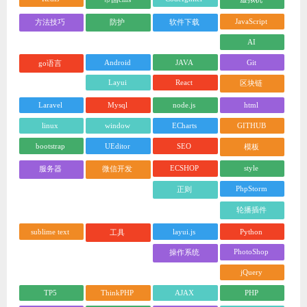
JavaScript
方法技巧
防护
软件下载
AI
Android
JAVA
Git
go语言
Layui
React
区块链
Laravel
Mysql
node.js
html
linux
window
ECharts
GITHUB
bootstrap
UEditor
SEO
模板
ECSHOP
style
服务器
微信开发
PhpStorm
正则
轮播插件
sublime text
layui.js
Python
工具
PhotoShop
操作系统
jQuery
TP5
ThinkPHP
AJAX
PHP