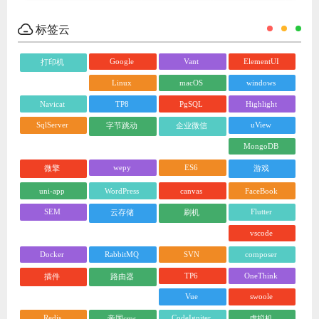
标签云
Google
Vant
ElementUI
打印机
Linux
macOS
windows
Navicat
TP8
PgSQL
Highlight
SqlServer
uView
字节跳动
企业微信
MongoDB
wepy
ES6
微擎
游戏
uni-app
WordPress
canvas
FaceBook
SEM
Flutter
云存储
刷机
vscode
Docker
RabbitMQ
SVN
composer
TP6
OneThink
插件
路由器
Vue
swoole
Redis
CodeIgniter
帝国cms
虚拟机