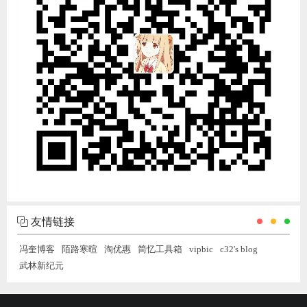
友情链接
冯奎博客
陌路寒暄
淘优惠
简忆工具箱
vipbic
c32's blog
武林新纪元