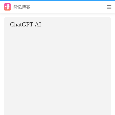
简忆博客
首页
ChatGPT AI
前端
后端
手册
日记
其它
在线工具
优秀个人博客
省钱帮