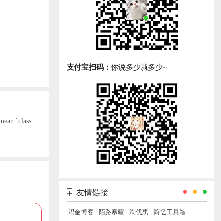
支付宝扫码：
你说多少就多少~
● React+antd 报错Warning: Invalid DOM property `class`. Did you mean `className`?
友情链接
冯奎博客
陌路寒暄
淘优惠
简忆工具箱