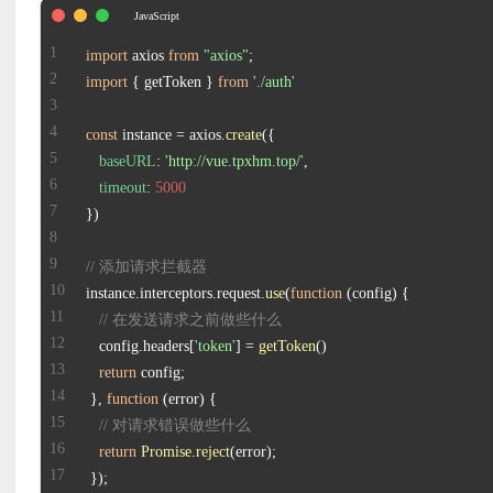
import
 axios 
from
"axios"
import
 { getToken } 
from
'./auth'
const
 instance = axios.
create
baseURL
: 
'http://vue.tpxhm.top/'
timeout
: 
5000
// 添加请求拦截器
instance.
interceptors
.
request
.
use
(
function
 (
config
// 在发送请求之前做些什么
   config.
headers
[
'token'
] = 
getToken
return
 }, 
function
 (
error
// 对请求错误做些什么
return
Promise
.
reject