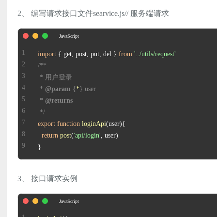
2、 编写请求接口文件searvice.js// 服务端请求
import
 { get, post, put, del } 
from
'../utils/request'
 * 
@param
 {
*
 * 
@returns
 */
export
function
loginApi
(
user
return
post
(
'api/login'
}
3、 接口请求实例