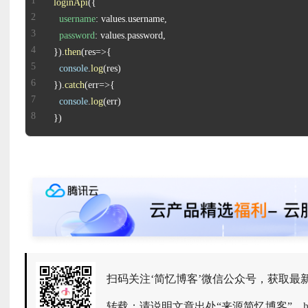
loginApi
username
: values.
username
password
: values.
password
}).
then
(
res
=>
console
.
log
}).
catch
(
err
=>
console
.
log
})
扫码关注‘简忆博客’微信公众号，获取最
转载：请说明文章出处“来源简忆博客”。
h