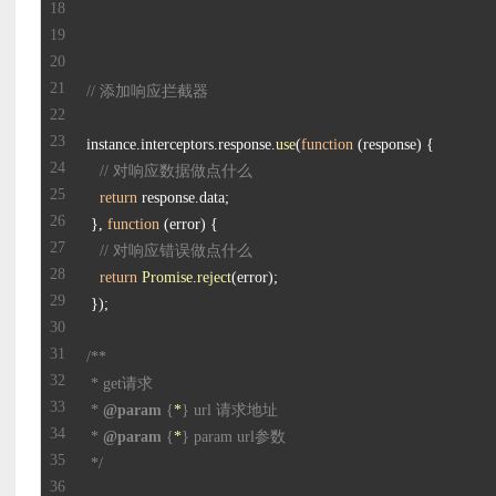
// 添加响应拦截器
instance.
interceptors
.
response
.
use
(
function
 (
response
// 对响应数据做点什么
return
 response.
data
 }, 
function
 (
error
// 对响应错误做点什么
return
Promise
.
reject
 * 
@param
 {
*
 * 
@param
 {
*
 */