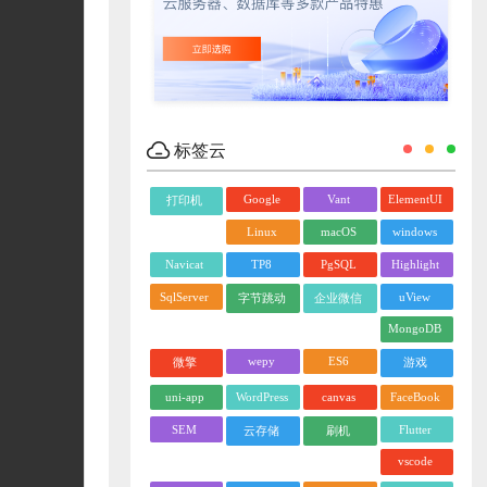
标签云
Google
Vant
ElementUI
打印机
Linux
macOS
windows
Navicat
TP8
PgSQL
Highlight
SqlServer
uView
字节跳动
企业微信
MongoDB
wepy
ES6
微擎
游戏
uni-app
WordPress
canvas
FaceBook
SEM
Flutter
云存储
刷机
vscode