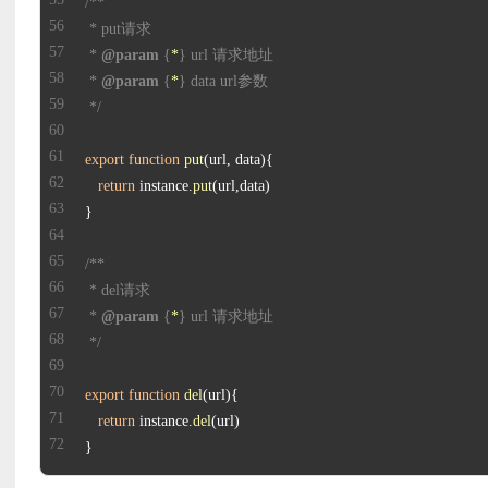
 * 
@param
 {
*
 * 
@param
 {
*
 */
export
function
put
(
url, data
return
 instance.
put
 * 
@param
 {
*
 */
export
function
del
(
url
return
 instance.
del
}