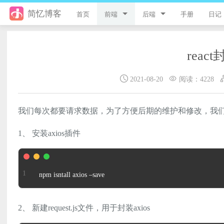
简忆博客
首页
前端
后端
手册
日记
jQuery
PHP
reac
JavaScript
ThinkPHP8
2021-08-20
阅读：4228
Style
ThinkPHP6
Flutter
ThinkPHP5
我们每次都要请求数据，为了方便后期的维护和修改，我们可
Vue
ThinkPHP
1、 安装axios插件
uni-app
Laravel
游戏开发
Python
npm isntall axios –save
React
微信小程序
2、 新建request.js文件，用于封装axios
服务器