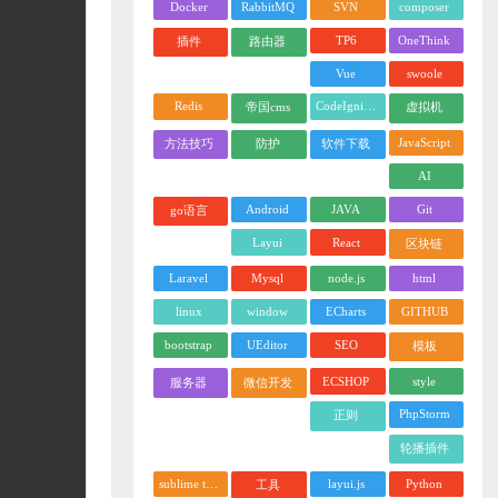
Docker
RabbitMQ
SVN
composer
TP6
OneThink
插件
路由器
Vue
swoole
Redis
CodeIgniter
帝国cms
虚拟机
JavaScript
方法技巧
防护
软件下载
AI
Android
JAVA
Git
go语言
Layui
React
区块链
Laravel
Mysql
node.js
html
linux
window
ECharts
GITHUB
bootstrap
UEditor
SEO
模板
ECSHOP
style
服务器
微信开发
PhpStorm
正则
轮播插件
sublime text
layui.js
Python
工具