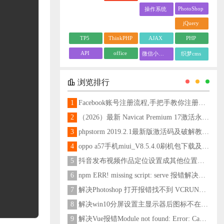
PhotoShop
操作系统
jQuery
TP5
ThinkPHP
AJAX
PHP
API
office
微信小程序
织梦cms
浏览排行
1
Facebook账号注册流程,手把手教你注册脸书账号
2
（2026）最新 Navicat Premium 17激活永久教程
3
phpstorm 2019.2.1最新版激活码及破解教程更新至2024
4
oppo a57手机miui_V8.5.4.0刷机包下载及刷机教程
5
抖音发布视频作品定位设置成其他位置方法
6
npm ERR! missing script: serve 报错解决方法
7
解决Photoshop 打开报错找不到 VCRUNTIME140_1.dll问题
8
解决win10分屏设置主显示器后图标不在主显示器问题
9
解决Vue报错Module not found: Error: Can't resolve 'less-loader' in 'C:\Users\Hm\Desktop\vue\vue_shop'问题