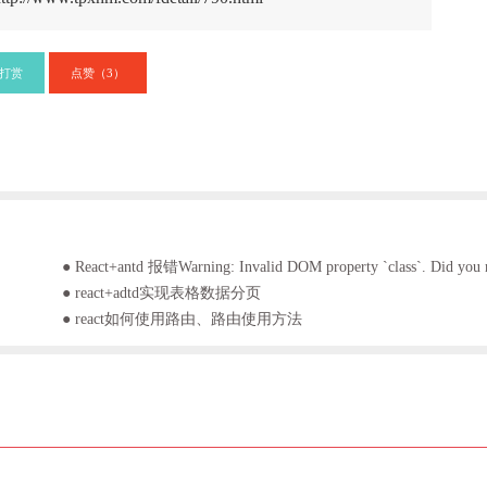
打赏
点赞（
）
3
● react+adtd实现表格数据分页
● react如何使用路由、路由使用方法