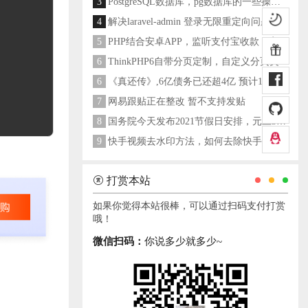
3
PostgreSQL数据库，pg数据库的一些操作命令
4
解决laravel-admin 登录无限重定向问题
5
PHP结合安卓APP，监听支付宝收款，实现个人支付宝支付接口
6
ThinkPHP6自带分页定制，自定义分页类
6
《真还传》,6亿债务已还超4亿 预计1年多之内就能还清
7
网易跟贴正在整改 暂不支持发贴
8
国务院今天发布2021节假日安排，元旦3天，春节7天，劳动节5天
9
快手视频去水印方法，如何去除快手视频水印
打赏本站
如果你觉得本站很棒，可以通过扫码支付打赏
哦！
微信扫码：
你说多少就多少~