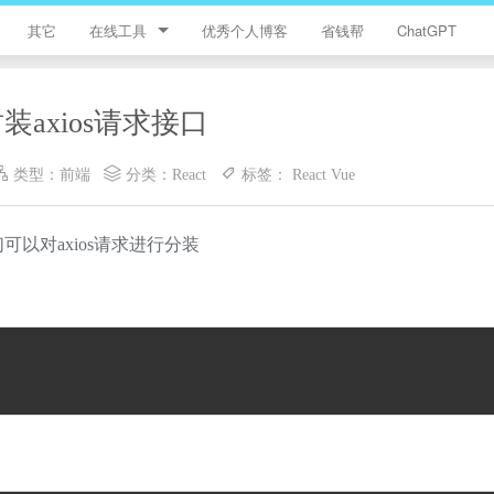
其它
在线工具
优秀个人博客
省钱帮
ChatGPT
简忆工具箱
t封装axios请求接口
领优惠券
类型：
前端
分类：
React
标签：
React
Vue
违禁词查询
JS加密
以对axios请求进行分装
HTML颜色代码表