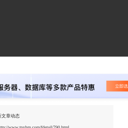
新文章动态
ttp://www.tpxhm.com/fdetail/790.html