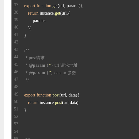
export
function
get
(
url, params
return
 instance.
get
 * 
@param
 {
*
 * 
@param
 {
*
 */
export
function
post
(
url, data
return
 instance.
post