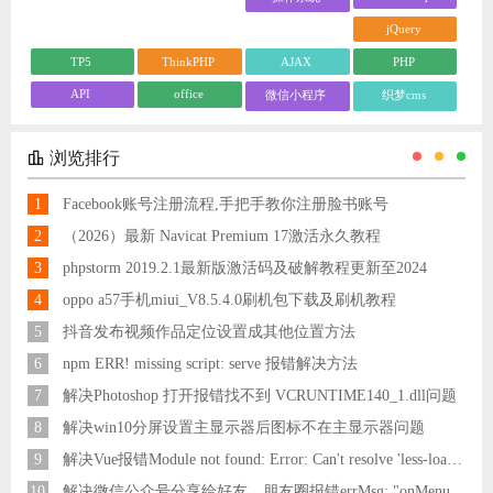
jQuery
TP5
ThinkPHP
AJAX
PHP
API
office
微信小程序
织梦cms
浏览排行
1
Facebook账号注册流程,手把手教你注册脸书账号
2
（2026）最新 Navicat Premium 17激活永久教程
3
phpstorm 2019.2.1最新版激活码及破解教程更新至2024
4
oppo a57手机miui_V8.5.4.0刷机包下载及刷机教程
5
抖音发布视频作品定位设置成其他位置方法
6
npm ERR! missing script: serve 报错解决方法
7
解决Photoshop 打开报错找不到 VCRUNTIME140_1.dll问题
8
解决win10分屏设置主显示器后图标不在主显示器问题
9
解决Vue报错Module not found: Error: Can't resolve 'less-loader' in 'C:\Users\Hm\Desktop\vue\vue_shop'问题
10
解决微信公众号分享给好友，朋友圈报错errMsg: "onMenuShareAppMessage:fail, the permission value is offline verifying"