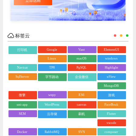
标签云
Google
Vant
ElementUI
打印机
Linux
macOS
windows
Navicat
TP8
PgSQL
Highlight
SqlServer
uView
字节跳动
企业微信
MongoDB
wepy
ES6
微擎
游戏
uni-app
WordPress
canvas
FaceBook
SEM
Flutter
云存储
刷机
vscode
Docker
RabbitMQ
SVN
composer