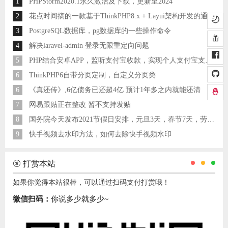
1
PHPStorm2020.1永久激活及下载，更新至2024
2
花点时间搞的一款基于ThinkPHP8.x + Layui架构开发的通用后台管理系统
3
PostgreSQL数据库，pg数据库的一些操作命令
4
解决laravel-admin 登录无限重定向问题
5
PHP结合安卓APP，监听支付宝收款，实现个人支付宝支付接口
6
ThinkPHP6自带分页定制，自定义分页类
6
《真还传》,6亿债务已还超4亿 预计1年多之内就能还清
7
网易跟贴正在整改 暂不支持发贴
8
国务院今天发布2021节假日安排，元旦3天，春节7天，劳动节5天
9
快手视频去水印方法，如何去除快手视频水印
打赏本站
如果你觉得本站很棒，可以通过扫码支付打赏哦！
微信扫码：
你说多少就多少~