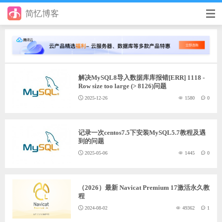
简忆博客
首页
前端
解决MySQL8导入数据库库报错[ERR] 1118 -
后端
Row size too large (> 8126)问题
2025-12-26
1580
0
手册
日记
记录一次centos7.5下安装MySQL5.7教程及遇
到的问题
其它
2025-05-06
1445
0
在线工具
优秀个人博客
（2026）最新 Navicat Premium 17激活永久教
程
省钱帮
2024-08-02
49362
1