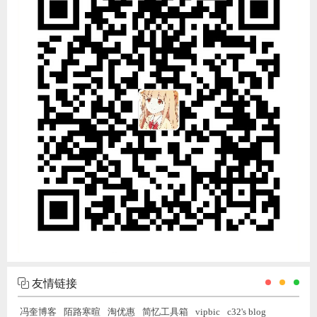
友情链接
冯奎博客
陌路寒暄
淘优惠
简忆工具箱
vipbic
c32's blog