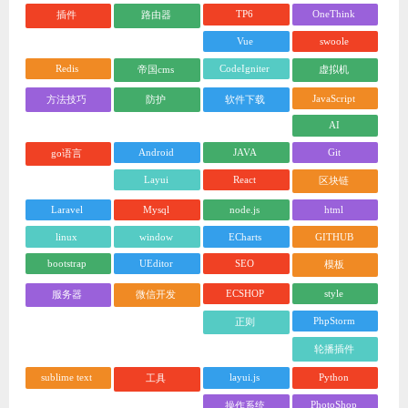
TP6
OneThink
插件
路由器
Vue
swoole
Redis
CodeIgniter
帝国cms
虚拟机
JavaScript
方法技巧
防护
软件下载
AI
Android
JAVA
Git
go语言
Layui
React
区块链
Laravel
Mysql
node.js
html
linux
window
ECharts
GITHUB
bootstrap
UEditor
SEO
模板
ECSHOP
style
服务器
微信开发
PhpStorm
正则
轮播插件
sublime text
layui.js
Python
工具
PhotoShop
操作系统