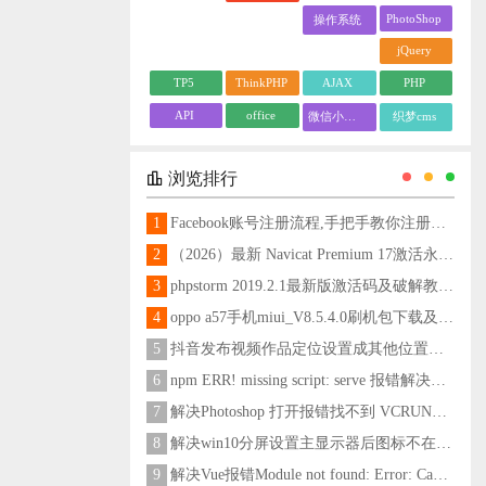
PhotoShop
操作系统
jQuery
TP5
ThinkPHP
AJAX
PHP
API
office
微信小程序
织梦cms
浏览排行
1
Facebook账号注册流程,手把手教你注册脸书账号
2
（2026）最新 Navicat Premium 17激活永久教程
3
phpstorm 2019.2.1最新版激活码及破解教程更新至2024
4
oppo a57手机miui_V8.5.4.0刷机包下载及刷机教程
5
抖音发布视频作品定位设置成其他位置方法
6
npm ERR! missing script: serve 报错解决方法
7
解决Photoshop 打开报错找不到 VCRUNTIME140_1.dll问题
8
解决win10分屏设置主显示器后图标不在主显示器问题
9
解决Vue报错Module not found: Error: Can't resolve 'less-loader' in 'C:\Users\Hm\Desktop\vue\vue_shop'问题