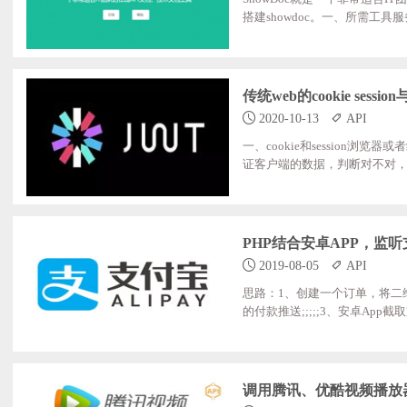
搭建showdoc。一、所需工具服务
二、码云附件下载：git;clone;ht
目录，设置Runtime可写权限3.2、解析域名并配置
;;;;;;;;index;index.php;index.htm
传统web的cookie sessi
2020-10-13
API
一、cookie和session
证客户端的数据，判断对不对，如果对
个session_id的东西，浏览器
用户身份。Session和cookie
二、JSON Web Token （JWT）
PHP结合安卓APP，监
2019-08-05
API
思路：1、创建一个订单，将二维码
的付款推送;;;;;3、安卓Ap
确定到底是哪一笔订单，然后将
APP，安装后填写我们的后端
也可以做一个支付系统了一、
调用腾讯、优酷视频播放器