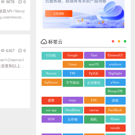
9078
0
<!docty
q.com/tencentv
<script> ;;;
标签云
6167
0
Google
Vant
ElementUI
打印机
v2/movie/i
Linux
macOS
windows
a=全选复制以上数
Navicat
TP8
PgSQL
Highlight
SqlServer
uView
字节跳动
企业微信
MongoDB
wepy
ES6
微擎
游戏
uni-app
WordPress
canvas
FaceBook
SEM
Flutter
云存储
刷机
vscode