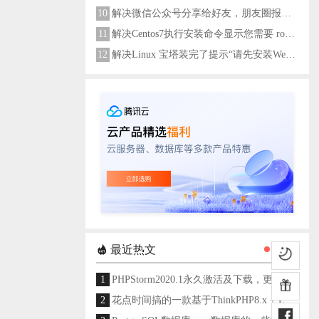
10
解决微信公众号分享给好友，朋友圈报错errMsg: "onMenuShareAppMessage:fail, the permission value is offline verifying"
11
解决Centos7执行安装命令显示您需要 root 权限执行此命令
12
解决Linux 宝塔装完了提示“请先安装Web服务器！”
最近热文
1
PHPStorm2020.1永久激活及下载，更新至2024
2
花点时间搞的一款基于ThinkPHP8.x + Layui架构开发的通用后台管理系统