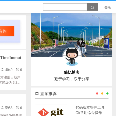
登录
teTimeImmut
4049
0
简忆博客
.译文：不赞成对注册日期声
勤于学习，乐于分享
降级为 3.3.3
置顶推荐
代码版本管理工具
5986
0
Git常用命令操作
使用自己的服务器