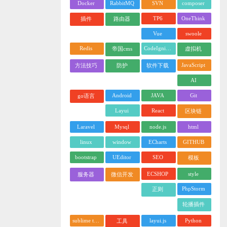
Docker
RabbitMQ
SVN
composer
TP6
OneThink
插件
路由器
Vue
swoole
Redis
CodeIgniter
帝国cms
虚拟机
JavaScript
方法技巧
防护
软件下载
AI
Android
JAVA
Git
go语言
Layui
React
区块链
Laravel
Mysql
node.js
html
linux
window
ECharts
GITHUB
bootstrap
UEditor
SEO
模板
ECSHOP
style
服务器
微信开发
PhpStorm
正则
轮播插件
sublime text
layui.js
Python
工具