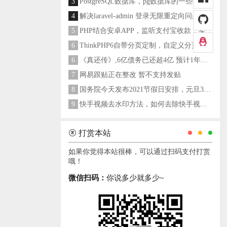
3
PostgreSQL数据库，pg数据库的一些操作命令
4
解决laravel-admin 登录无限重定向问题
5
PHP结合安卓APP，监听支付宝收款，实现个人支付宝支付接口
6
ThinkPHP6自带分页定制，自定义分页类
6
《真还传》,6亿债务已还超4亿 预计1年多之内就能还清
7
网易跟贴正在整改 暂不支持发贴
8
国务院今天发布2021节假日安排，元旦3天，春节7天，劳动节5天
9
快手视频去水印方法，如何去除快手视频水印
打赏本站
如果你觉得本站很棒，可以通过扫码支付打赏
哦！
微信扫码：
你说多少就多少~