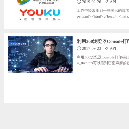
2019-02-26
API
工作中经常用到一些腾讯的或者优
pe;html> <html> ;<head> ;<met
ideo_v1/js/tvp/tvp.player.js";ch
利用360浏览器Consol
2017-09-23
API
利用360浏览器Console打印接口数
n_theaters可以看到密密麻麻
据,回车接着输入a，回车，最