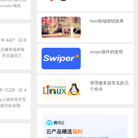
owwdoc域名
到服务器网站web根
ple.com;
html前端按钮效果
4427
0
，然后服务端来验
swiper插件的使用
is，并且返回了一
sion_id得知
如下jwt的东西。
管理服务器常见的几
个命令
15220
4
pp上收到支付宝
理根据付款金额，
非常简单的一款
P的源码，我们