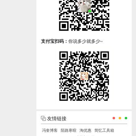
支付宝扫码：
你说多少就多少~
友情链接
冯奎博客
陌路寒暄
淘优惠
简忆工具箱