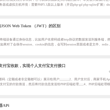
器或虚拟主机环境：需要PHP5.3及以上版本（开启php-gd php-sqlite扩展）sh
tps://gitee.com/YuJian11/showdoc.git三、安装教程3.1、将下载好的文件传
nginxserver ;;;;{;; ;;;;;;;;listen;80; ;;;;;;;;server_name;www.exam
l;index.ht
on与JSON Web Token （JWT）的区别
浏览器或者终端设备通过身份信息，比如用户名密码或者http协议把数据发送到服务端
了会保存session、cookie的信息，会写到session里面或者是文件、red
或者设备就会在以后发送改的请求的时候就会把cookie或者session发送回来，根据ses
时基于web端的，在app中，用session或者cookie就不太合适了，所以在app中我就
JSON Web Token（JWT）是一
听支付宝收款，实现个人支付宝支付接口
（定额或者非定额都可以）展示给用户;;;;;;;;;;2、用户支付后，商家手机A
p截取支付宝的付款推送，然后将付款信息发送给PHP后端处理;;;;;4、PHP后端处
该订单标记为“已付款”，然后进行回调通知。这款APP是我在酷安网看到的，
接口（用于接收收款通知的）就可以接收收款通知了。所以就算我们没有这款AP
创建订单，支付宝创建指定金额二维
APi