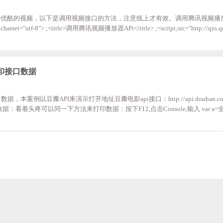
酷的视频，以下是调用视频接口的方法，注意线上才有效。调用腾讯视频播放器APi
a;charset="utf-8"> ;<title>调用腾讯视频播放器APi</title> ;<script;src="http://qzs.q
arset="utf-8"></script> </head> ; <body> <div;id="videoCon";class="video"></div> 
e打印接口数据
据，本案例以豆瓣API来演示打开地址豆瓣电影api接口：http://api.douban.com//
的数据：看着头疼可以同一下方法来打印数据：按下F12,点击Console,输入 var 
终数据是不是清晰可见了。