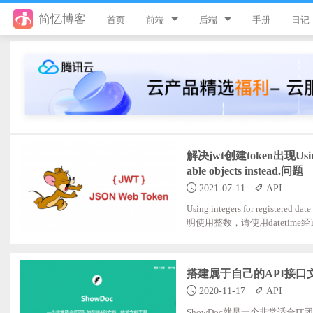
简忆博客
首页
前端
后端
手册
日记
jQuery
PHP
JavaScript
ThinkPHP8
Style
ThinkPHP6
Flutter
ThinkPHP5
解决jwt创建token出现Using inte
able objects instead.问题
Vue
ThinkPHP
2021-07-11
API
uni-app
Laravel
Using integers for registered
明使用整数，请使用datetime经过
可解决此问题;执行如下命令可以解决：;co
游戏开发
Python
React
微信小程序
搭建属于自己的API接口
2020-11-17
API
服务器
ShowDoc就是一个非常适