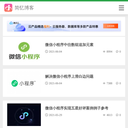
简忆博客
首页
前端
微信小程序中往数组追加元素
后端
2021-06-04
8994
0
手册
日记
解决微信小程序上滑白边问题
其它
2021-06-04
7388
0
在线工具
优秀个人博客
微信小程序实现五星好评案例例子参考
2021-05-29
4613
0
省钱帮