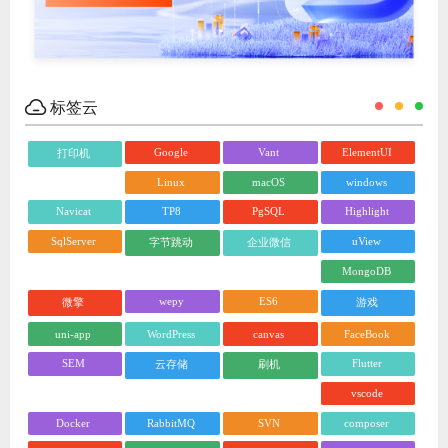
标签云
Google
Vant
ElementUI
打印机
Linux
macOS
windows
Navicat
TP8
PgSQL
Highlight
SqlServer
uView
字节跳动
企业微信
MongoDB
wepy
ES6
微擎
游戏
uni-app
WordPress
canvas
FaceBook
SEM
Flutter
云存储
刷机
vscode
Docker
RabbitMQ
SVN
composer