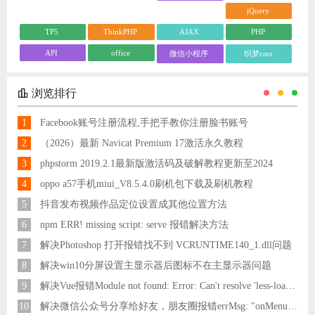
jQuery
TP5
ThinkPHP
AJAX
PHP
API
office
微信小程序
织梦cms
浏览排行
1
Facebook账号注册流程,手把手教你注册脸书账号
2
（2026）最新 Navicat Premium 17激活永久教程
3
phpstorm 2019.2.1最新版激活码及破解教程更新至2024
4
oppo a57手机miui_V8.5.4.0刷机包下载及刷机教程
5
抖音发布视频作品定位设置成其他位置方法
6
npm ERR! missing script: serve 报错解决方法
7
解决Photoshop 打开报错找不到 VCRUNTIME140_1.dll问题
8
解决win10分屏设置主显示器后图标不在主显示器问题
9
解决Vue报错Module not found: Error: Can't resolve 'less-loader' in 'C:\Users\Hm\Desktop\vue\vue_shop'问题
10
解决微信公众号分享给好友，朋友圈报错errMsg: "onMenuShareAppMessage:fail, the permission value is offline verifying"