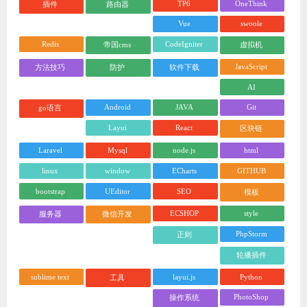
TP6
OneThink
插件
路由器
Vue
swoole
Redis
CodeIgniter
帝国cms
虚拟机
JavaScript
方法技巧
防护
软件下载
AI
Android
JAVA
Git
go语言
Layui
React
区块链
Laravel
Mysql
node.js
html
linux
window
ECharts
GITHUB
bootstrap
UEditor
SEO
模板
ECSHOP
style
服务器
微信开发
PhpStorm
正则
轮播插件
sublime text
layui.js
Python
工具
PhotoShop
操作系统