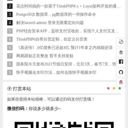
2
花点时间搞的一款基于ThinkPHP8.x + Layui架构开发的通用后台管理系统
3
PostgreSQL数据库，pg数据库的一些操作命令
4
解决laravel-admin 登录无限重定向问题
5
PHP结合安卓APP，监听支付宝收款，实现个人支付宝支付接口
6
ThinkPHP6自带分页定制，自定义分页类
6
《真还传》,6亿债务已还超4亿 预计1年多之内就能还清
7
网易跟贴正在整改 暂不支持发贴
8
国务院今天发布2021节假日安排，元旦3天，春节7天，劳动节5天
9
快手视频去水印方法，如何去除快手视频水印
打赏本站
如果你觉得本站很棒，可以通过扫码支付打赏哦！
微信扫码：
你说多少就多少~