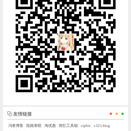
友情链接
冯奎博客
陌路寒暄
淘优惠
简忆工具箱
vipbic
c32's blog