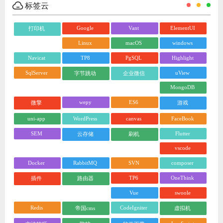
标签云
Google
Vant
ElementUI
打印机
Linux
macOS
windows
Navicat
TP8
PgSQL
Highlight
SqlServer
uView
字节跳动
企业微信
MongoDB
wepy
ES6
微擎
游戏
uni-app
WordPress
canvas
FaceBook
SEM
Flutter
云存储
刷机
vscode
Docker
RabbitMQ
SVN
composer
TP6
OneThink
插件
路由器
Vue
swoole
Redis
CodeIgniter
帝国cms
虚拟机