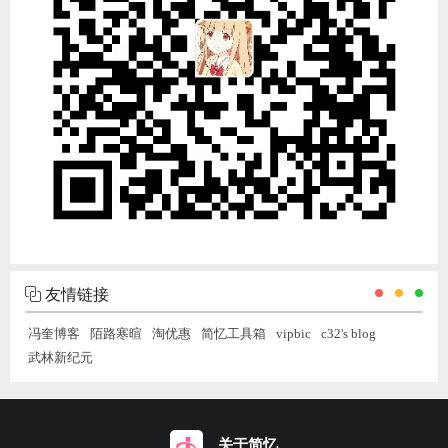
友情链接
冯奎博客
陌路寒暄
淘优惠
简忆工具箱
vipbic
c32's blog
武林新纪元
关于简忆