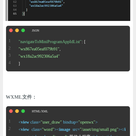
ChatGPT
登录
"navigateToMiniProgramAppIdList"
:
[
"wx867ea05eaf079b91"
,
"wx18a2ac992306a5a4"
]
WXML文件：
<
view
class
=
"user_draw"
bindtap
=
"openwx"
>
<
view
class
=
"word"
>
<
image
src
=
"/asset/img/small.png"
>
</
i