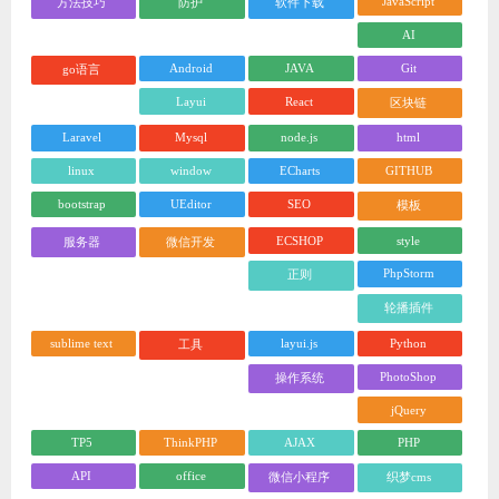
JavaScript
方法技巧
防护
软件下载
AI
Android
JAVA
Git
go语言
Layui
React
区块链
Laravel
Mysql
node.js
html
linux
window
ECharts
GITHUB
bootstrap
UEditor
SEO
模板
ECSHOP
style
服务器
微信开发
PhpStorm
正则
轮播插件
sublime text
layui.js
Python
工具
PhotoShop
操作系统
jQuery
TP5
ThinkPHP
AJAX
PHP
API
office
微信小程序
织梦cms