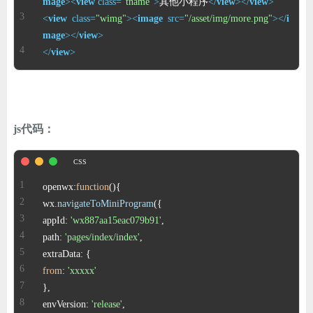
mage
>
<
view
class
=
"tname"
>
其他小程序
</
view
>
</
view
>
<
view
class
=
"wimg"
>
<
image
src
=
"/asset/img/more.png"
>
</
i
mage
>
</
view
>
</
view
>
js代码：
openwx:
function
wx
.navigateToMiniProgram
appId: 
'wx887aa15eac079b91'
path: 
'pages/index/index'
from
: 
'xxxxx'
envVersion: 
'release'