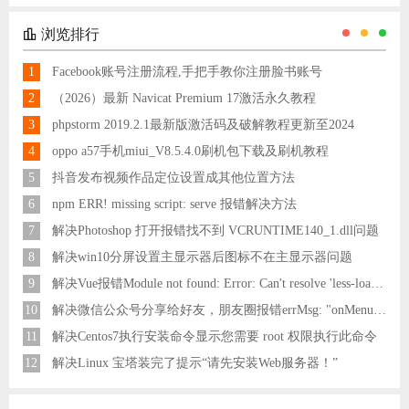
浏览排行
1
Facebook账号注册流程,手把手教你注册脸书账号
2
（2026）最新 Navicat Premium 17激活永久教程
3
phpstorm 2019.2.1最新版激活码及破解教程更新至2024
4
oppo a57手机miui_V8.5.4.0刷机包下载及刷机教程
5
抖音发布视频作品定位设置成其他位置方法
6
npm ERR! missing script: serve 报错解决方法
7
解决Photoshop 打开报错找不到 VCRUNTIME140_1.dll问题
8
解决win10分屏设置主显示器后图标不在主显示器问题
9
解决Vue报错Module not found: Error: Can't resolve 'less-loader' in 'C:\Users\Hm\Desktop\vue\vue_shop'问题
10
解决微信公众号分享给好友，朋友圈报错errMsg: "onMenuShareAppMessage:fail, the permission value is offline verifying"
11
解决Centos7执行安装命令显示您需要 root 权限执行此命令
12
解决Linux 宝塔装完了提示“请先安装Web服务器！”