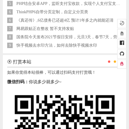
5
PHP结合安卓APP，监听支付宝收款，实现个人支付宝支付接口
6
ThinkPHP6自带分页定制，自定义分页类
6
《真还传》,6亿债务已还超4亿 预计1年多之内就能还清
7
网易跟贴正在整改 暂不支持发贴
8
国务院今天发布2021节假日安排，元旦3天，春节7天，劳动节5天
9
快手视频去水印方法，如何去除快手视频水印
打赏本站
如果你觉得本站很棒，可以通过扫码支付打赏哦！
微信扫码：
你说多少就多少~