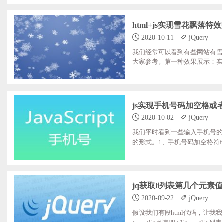
y/2.1.1/jquery.min.js"></script> <
html+js实现雪花飘落
2020-10-11
jQuery
我们经常可以看到有些网站有雪花
大家参考。第一种效果展示：实现代码1、前端H
Document</title> <script;src="htt
;;;;;;;;;;;;width:;100%; ;;;;;;;;;;;
js实现手机号码加空格或
2020-10-02
jQuery
我们平时看到一些输入手机号的
的形式。1、手机号码加空格符function;Mobile2
ult;=;[]; ;;;;;;;;for(var;i;=;0;;i;<;v
At(i)); ;;;;;;;;;;;;} ;;;;;;;;;;;;else ;;;;
jq获取li列表第几个元素
2020-09-22
jQuery
假设我们有段html代码，让我我们需要获取其中