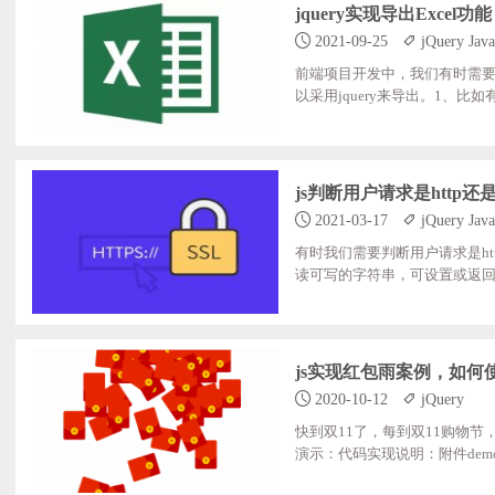
jquery实现导出Excel功
2021-09-25
jQuery Java
前端项目开发中，我们有时需
以采用jquery来导出。1、比如有入如下几个表格;
le_2,#table_3,#table_4,#table
;;;;<tr style="background:#008080
js判断用户请求是http还是h
2021-03-17
jQuery Java
有时我们需要判断用户请求是http还
读可写的字符串，可设置或返回当前;URL;的
on.protocol;?;true:;false; if(ishttp
js实现红包雨案例，如何
2020-10-12
jQuery
快到双11了，每到双11购物
演示：代码实现说明：附件demo下载：http
<meta;charset="UTF-8"> <title>红包