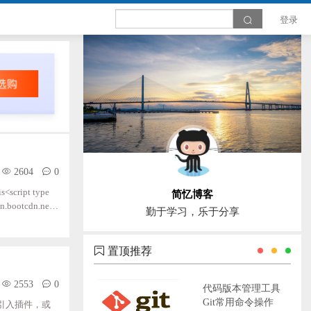
登录
2604
0
ript type
简忆博客
dn.bootcdn.net/a
勤于学习，乐于分享
ttps://www.tp
置顶推荐
2553
0
代码版本管理工具
Git常用命令操作
1、引入插件，或