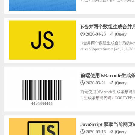
> ;;;;<li>列表四</li> ;;;;<li
用到eq()方法，元素从0开始1、点击按钮获取值：$('
js合并两个数组生成合并后的
2020-04-23
jQuery
js合并两个数组生成合并后的key：value数组方法
ctiveSubjectsNum = [46, 2, 2, 28, 
var activeSubjectsObject = {}; for
ubjectsName[i]; ; activeSubjects
前端使用JsBarcode生成
2020-03-21
jQuery
前端使用JsBarcode生成条形码注：需引入 j
L 生成条形码代码<!DOCTYPE;html> <ht
ce-width,;initial-scale=1,maximum-
n.js"></script>;
JavaScript 获取当前网页
2020-03-16
jQuery