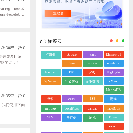
标签云
3085
0
Google
Vant
ElementUI
打印机
端未能及时响
按钮的话，可以
Linux
macOS
windows
true)//在按钮
Navicat
TP8
PgSQL
Highlight
SqlServer
uView
字节跳动
企业微信
MongoDB
3592
0
wepy
ES6
微擎
游戏
题，我们使用下面
uni-app
WordPress
canvas
FaceBook
SEM
Flutter
云存储
刷机
vscode