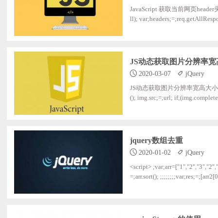
JavaScript 获取当前网页header头部信息v
ll); var;headers;=;req.getAllRes
JS动态获取图片分辨率宽
2020-03-07
jQuery
JS动态获取图片分辨率宽高大小;<p;class="ddkkkk
(); img.src;=;url; if;(img.complete);{ document.write(img.width;+;'x';+;img.height); $('.ddkkkkk_'+obj).text(img.width;+;'x';+;img.h
eight); };else;{ img.onload;=;function;();{ //;document.write(img.width;+;'x';+;img.height); $('.ddkkkkk_'+obj).text(img.width;+;'x';
+;img.he
jquery数组去重
2020-01-02
jQuery
<script> ;var;arr=["1","2","3","2","4","3"]; ;var;res=uni
=;arr.sort(); ;;;;;;;;var;res;=;[arr2[0]]; ;;;;;;;;for(var;i=1;i<arr2.length;i++){ ;;;;;;;;;;;;if(arr2[i];!==;res[res.length-1]){ ;;;;;;;;;;
sh(arr2[i]); ;;;;;;;;;;;;} ;;;;;;;;} ;;;