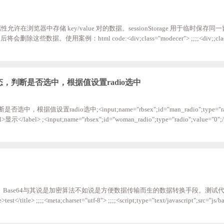
Storage 属性允许在浏览器中存储 key/value 对的数据。sessionStorage 用于临时保
据。使用案例：html code:<div;class="modecer"> ;;;;<div;;class="
：//判断sessionStorage里有没有isClose if(sessionStorage.getItem("isClose")){;;;;;;;
;;;;}else{ ;;;;;;;;;;;;$(".mo
选中状态，判断是否选中，根据值设置radio选中
中，根据值设置radio选中;<input;name="rbsex";id="man_radio";type="radi
el>显示</label> ;<input;name="rbsex";id="woman_radio";type="radio";value="0"
ex'][value='";+;stop;+;"']").prop("checked",;"checked");radio
4加密解密。Base64与其说是加密算法不如说是方便数据传输而生的数据转换手段。测试代码
test</title> ;;;;<meta;charset="utf-8"> ;;;;<script;type="text/javascript";src="js/b
;;;;;;;;;;width:;500px; ;;;;;;;;} ;;;;;;;;.p1,;.p2{ ;;;;;;;;;;;;min-height:;100px;