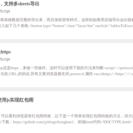
能，支持多sheets导出
Script
要将表格数据完整的导出来，而且保留原有样式，这样的如果用后端导出会比较
<button type="button" class="layui-btn" onclick="tablesToExcel('
_5', '客户评分汇总.xls');" >导出</button> <table id="table_1" data-SheetName="表格
; color:#fff; font-weight:bold; height:50px;"> ;;;;;;<th width="60px" style="b
ttps
Script
是https，来做一些操作。这时可以使用下面的方法来判断<script> //protoc
协议,所有主要浏览器都支持;protocol;属性 var;ishttps;=;'https:';==;docu
s){ ;;;console.log('http') }else{ ;;;;console.log('http') } </script>
使用js实现红包雨
节，可以看到浏览器有红包雨特效，以下是一个简单实现红包雨特效的方法，供大
s://github.com/jyblogs/hongbao1、前端html代码<!DOCTYPE;html> <h
雨</title> <link;rel="stylesheet";href="css/style.css"> <script;src="https://libs.