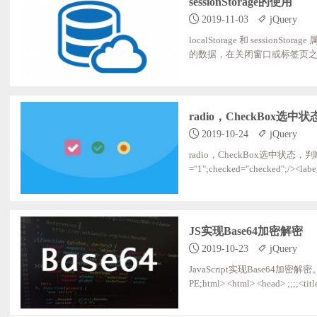
sessionStorage的使用
2019-11-03
jQuery
localStorage 和 session
的数据，在关闭窗口或标签页之后将会删除这些数
关闭</div> </div>javascript code
;;;;;;;;;;;;$(".modecer").hide(); ;;;;
radio，CheckBox
2019-10-24
jQuery
radio，CheckBox选中状态，判断是否选
="1";checked="checked";/><lab
=;data.result $(":radio[name='rbs
JS实现Base64加密解密
2019-10-23
jQuery
JavaScript实现Base6
PE;html> <html> <head> ;;;;<title>
pt> ;;;;<style> ;;;;;;;;.resource_enc,;.resource_dec{ ;;
;;;;;;;;;;;;backgrou