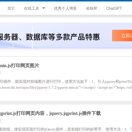
其它
在线工具
优秀个人博客
省钱帮
ChatGPT
简忆工具箱
领优惠券
违禁词查询
JS加密
s.min.js打印网页图片
l
HTML颜色代码表
intThis打印插件，能实现对前端图片进行打印，使用方法如下：1、引入jquery和printThis<sc
n.bootcdn.net/ajax/libs/jquery/1.7.2/jquery.min.js"></script> <script src="https://c
printThis.js"></script> 2、在html页面中，放入代码图片标签和按钮标签<img src="" alt="h
ation/images/bgtx_2.jpg" id="qcodeImg11"> <button type="button"
qprint.js打印网页内容，jquery.jqprint.js插件下载
l
一个通过单击页面按钮，便实现页面打印的jQuery插件，是前端打印的好帮手。使用方法：