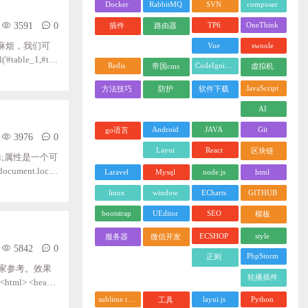
Docker
RabbitMQ
SVN
composer
3591
0
TP6
OneThink
插件
路由器
Vue
swoole
麻烦，我们可
#table_1,#tab
Redis
CodeIgniter
帝国cms
虚拟机
一" > ;;<thead>
JavaScript
方法技巧
防护
软件下载
AI
Android
JAVA
Git
go语言
3976
0
Layui
React
区块链
ol;属性是一个可
ment.locati
Laravel
Mysql
node.js
html
linux
window
ECharts
GITHUB
bootstrap
UEditor
SEO
模板
ECSHOP
style
服务器
微信开发
5842
0
PhpStorm
正则
家参考。效果
轮播插件
tml> <head>
baidu.com/jquer
sublime text
layui.js
Python
工具