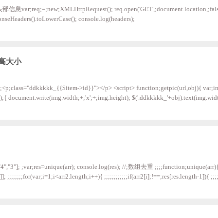
ar;req;=;new;XMLHttpRequest(); req.open('GET',;document.location,;false
ponseHeaders().toLowerCase(); console.log(headers);
高大小
k_{{$item->id}}"></p> <script> function;getpic(url,obj){ var;img;=;new;Image
que(arr); console.log(res); //;数组去重 ;;;;function;unique(arr){ ;;;;;;;;var;arr2;
;;;;;;res.pu
;;;;;return;res; ;;;;} </script>