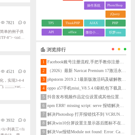
PhotoShop
操作系统
jQuery
7821
0
TP5
ThinkPHP
AJAX
PHP
个简单的例子供
API
office
微信小程序
织梦cms
8"> <title>
 ;;;;;;;;.snow{
浏览排行
1
Facebook账号注册流程,手把手教你注册脸书账号
2
（2026）最新 Navicat Premium 17激活永久教程
4521
0
3
phpstorm 2019.2.1最新版激活码及破解教程更新至2024
实现3-4-4
;;;;;;;;var;res
4
oppo a57手机miui_V8.5.4.0刷机包下载及刷机教程
(";";+;value.char
5
抖音发布视频作品定位设置成其他位置方法
6
npm ERR! missing script: serve 报错解决方法
7
解决Photoshop 打开报错找不到 VCRUNTIME140_1.dll问题
3932
0
8
解决win10分屏设置主显示器后图标不在主显示器问题
<li>列表三</li
9
解决Vue报错Module not found: Error: Can't resolve 'less-loader' in 'C:\Users\Hm\Desktop\vue\vue_shop'问题