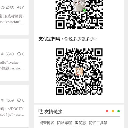
4265
0
存同一窗口(或标签页)
colsebtn">
;;;;;;
支付宝扫码：
你说多少就多少~
5540
0
o";;value
;/>隐藏var;stop;
4659
0
：<!DOCTY
友情链接
ase64.js"></scri
冯奎博客
陌路寒暄
淘优惠
简忆工具箱