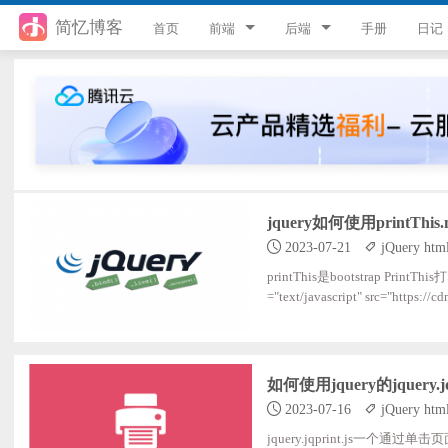
简忆博客
首页
前端
后端
手册
日记
jQuery
PHP
JavaScript
ThinkPHP8
Style
ThinkPHP6
Flutter
ThinkPHP5
jquery如何使用printThi
2023-07-21
jQuery htm
Vue
ThinkPHP
printThis是bootstrap Pr
uni-app
Laravel
="text/javascript" src="https://cd
jax/libs/printThis/1.15.0/
xhm.com/static/tpl/index/found
游戏开发
Python
如何使用jquery的jquery.j
React
微信小程序
2023-07-16
jQuery htm
服务器
jquery.jqprint.js