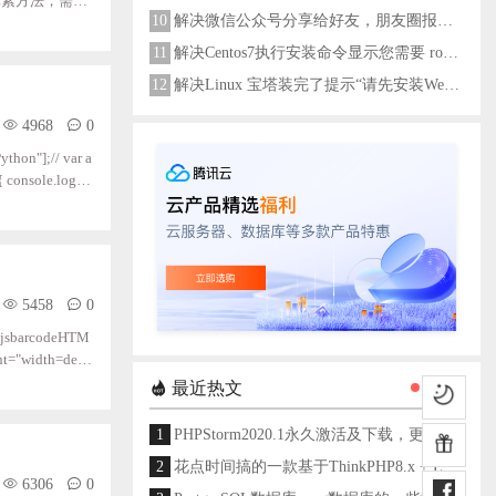
y获取其中元素方法，需要
10
解决微信公众号分享给好友，朋友圈报错errMsg: "onMenuShareAppMessage:fail, the permission value is offline verifying"
11
解决Centos7执行安装命令显示您需要 root 权限执行此命令
12
解决Linux 宝塔装完了提示“请先安装Web服务器！”
4968
0
on"];// var a
{ console.log(i);
t.name = activeS
5458
0
jsbarcodeHTM
t="width=devi
rc="js/jquery.mi
最近热文
1
PHPStorm2020.1永久激活及下载，更新至2024
2
花点时间搞的一款基于ThinkPHP8.x + Layui架构开发的通用后台管理系统
6306
0