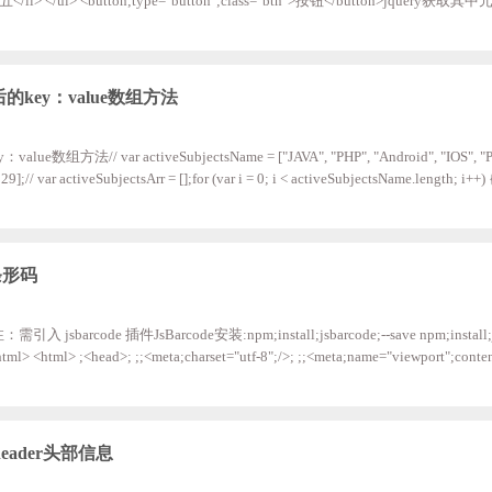
>列表五</li> </ul> <button;type="button";class="btn">按钮</button>jquer
.btn').click(function(){ ;;;;var;a;=;$('.list;li').eq(0).text(); ;;
key：value数组方法
// var activeSubjectsName = ["JAVA", "PHP", "Android", "IOS", "Pyth
29];// var activeSubjectsArr = [];for (var i = 0; i < activeSubjectsName.length; i++) 
 (var j = 0; j < activeSubjectsNum.length; j++) { ;if (i == j) { ; activeSubjectsObjec
Object.value =
条形码
sbarcode 插件JsBarcode安装:npm;install;jsbarcode;--save npm;install;
ml> ;<head>; ;;<meta;charset="utf-8";/>; ;;<meta;name="viewport";conten
scale=1,;user-scalable=no";/>; ;;<title></title>; ;;<script;type="text/javascript";s
header头部信息