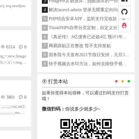
3
PostgreSQL数据库，pg数据库的一些操作命令
); req.send(nu
4
解决laravel-admin 登录无限重定向问题
5
PHP结合安卓APP，监听支付宝收款，实现个人支付宝支付接口
6
ThinkPHP6自带分页定制，自定义分页类
6
《真还传》,6亿债务已还超4亿 预计1年多之内就能还清
7
网易跟贴正在整改 暂不支持发贴
6314
0
8
国务院今天发布2021节假日安排，元旦3天，春节7天，劳动节5天
9
快手视频去水印方法，如何去除快手视频水印
打赏本站
如果你觉得本站很棒，可以通过扫码支付打赏
3801
0
哦！
微信扫码：
你说多少就多少~