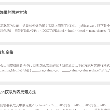
script;src
特效效果的两种方法
飘落的功能，这是如何做的呢？实际上用到了HTML、js和canvas，以下是
TML代码：<!DOCTYPE;html> <html> <head> <meta;charset="UTF-
ps://libs.baidu.com/jquery/2.1.1/jquery.min.js"></script> </head> <body> ;;;<style>
;height:;100vh;
者加空格
会出现空格或者-号的，这时怎么实现的呢？我们通过以下的方式对其进行格式化，
(obj) { ;;;;;;;;var;value;=;obj; ;;;;;;;;value;=;value.replace(/\s*/g,;""); 
alue.length;;i++) ;;;;;;;;{ ;;;;;;;;;;;;if;(i==3||i==7) ;;;;;;;;;;;;{ ;;;;;;;;;;;;;;;;result.push
;;;;;;;;{ ;;;;;;;;;;;;;;;
值,jq获取列表元素方法
的元素<ul;class="list"> ;;;;<li>列表一</li> ;;;;<li>列表二</li> ;;;;