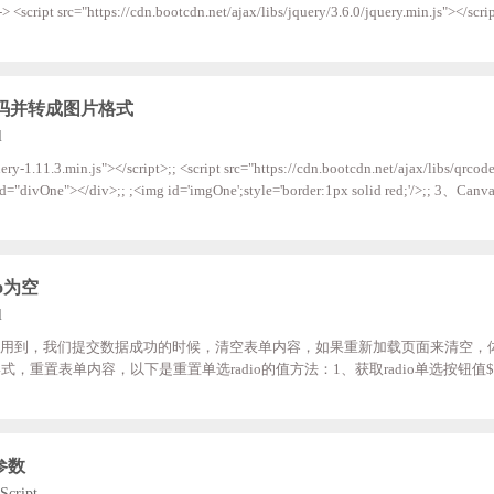
- 引入 jqu
件方法<script> // 打印指定 DOM 元素 function printContent() { $("#print-co
生成二维码并转成图片格式
l
1.11.3.min.js"></script>;; <script src="https://cdn.bootcdn.net/ajax/libs/qrcode
"divOne"></div>;; ;<img id='imgOne';style='border:1px solid red;'/>;; 3、C
; ;var qrcode= $('#divOne').qrcode('http://www.tpxhm.com/').hide();;; ;v
mgOne').attr('src',canvas.toData
o为空
l
常会用到，我们提交数据成功的时候，清空表单内容，如果重新加载页面来清空，
置表单内容，以下是重置单选radio的值方法：1、获取radio单选按钮值$('inp
按钮值$('input:radio[name="pro"]').prop('checked',false);
L参数
Script