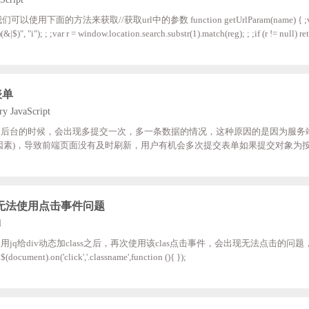
rl中的参数 function getUrlParam(name) { ;var reg = new R
; ; ;if (r != null) return decodeURI
rn null; } 使用方法：比如我们有个参数为p，则可以使用下面方法获取var p = getUrlParam('p');
表单
y JavaScript
到后台的时候，会出现多提交一次，多一条数据的情况，这种原因的是因为服务
因素)，导致前端页面没有及时刷新，用户有机会多次提交表单如果提交对象为
按钮提交，此种方法简单粗暴，也是很多人用的办法：$(".sub").attr('disabled',
ss:function(){ $(".sub").attr('disabled',fals
之后无法使用点击事件问题
l
q给div动态加class之后，再次使用该clas点击事件，会出现无法点击的问
方法来实现点击，解决该问题。$(document).on('click','.classname',function (){ });