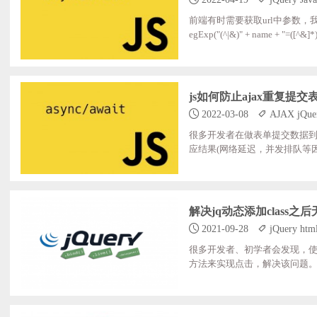
前端有时需要获取url中参数，我们可以使用下面的方法来获取//获取u
egExp("(^|&)" + name + "=([^&]*)(&|$)", "i"); ; ;var r = window.location.search.substr(1).match(reg)
(r[2]); retu
js如何防止ajax重复提交
2022-03-08
AJAX jQuer
很多开发者在做表单提交数据
应结果(网络延迟，并发排队等
对按钮设置disabled，此办法适应于
提交之后和AJAX提交之前将按钮设置为禁用 $.ajax({ url:'/post.php' data:{a:1,b,1} succe
e)//在提交成功之后重新启用该
解决jq动态添加class
2021-09-28
jQuery htm
很多开发者、初学者会发现，使用j