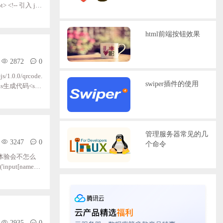
html前端按钮效果
2872
0
js/1.0.0/qrcode.
swiper插件的使用
anvas生成代码<scri
ar canvas=qrc
管理服务器常见的几
3247
0
个命令
体验会不怎么
ut[name
2935
0