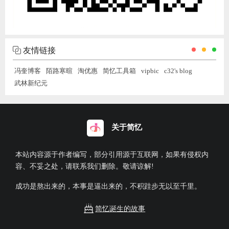
友情链接
冯奎博客
陌路寒暄
淘优惠
简忆工具箱
vipbic
c32's blog
武林新纪元
关于简忆
本站内容源于作者编写，部分引用源于互联网，如果有侵权内
容、不妥之处，请联系我们删除。敬请谅解!
成功是熬出来的，本事是逼出来的，不积跬步无以至千里。
简忆诞生的故事