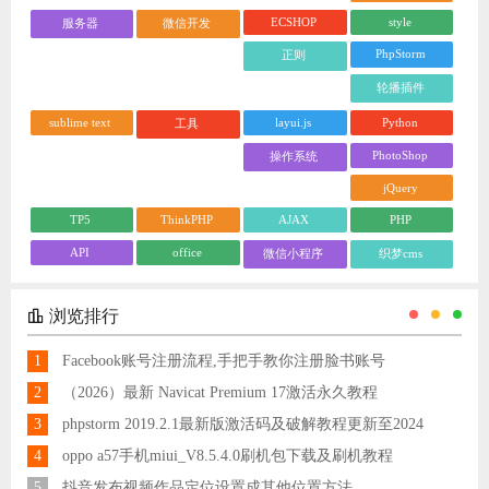
ECSHOP
style
服务器
微信开发
PhpStorm
正则
轮播插件
sublime text
layui.js
Python
工具
PhotoShop
操作系统
jQuery
TP5
ThinkPHP
AJAX
PHP
API
office
微信小程序
织梦cms
浏览排行
1
Facebook账号注册流程,手把手教你注册脸书账号
2
（2026）最新 Navicat Premium 17激活永久教程
3
phpstorm 2019.2.1最新版激活码及破解教程更新至2024
4
oppo a57手机miui_V8.5.4.0刷机包下载及刷机教程
5
抖音发布视频作品定位设置成其他位置方法