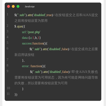
ChatGPT
$(
".sub"
).
attr
(
'disabled'
,
true
)
//在按钮提交之后和AJAX提交
之前将按钮设置为禁用
登录
$.
ajax
url
:
'/post.php'
data
:{
a
:
1
,b,
1
success
:
function
(
		$(
".sub"
).
attr
(
'disabled'
,
false
)
//在提交成功之后重
新启用该按钮
error
: 
function
(
		$(
".sub"
).
attr
(
'disabled'
,
false
)
//即使AJAX失败也
需要将按钮设置为可用状态，因为有可能是网络问题导致
的失败，所以需要将按钮设置为可用
})