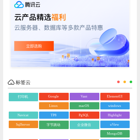
标签云
Google
Vant
ElementUI
打印机
Linux
macOS
windows
Navicat
TP8
PgSQL
Highlight
SqlServer
uView
字节跳动
企业微信
MongoDB