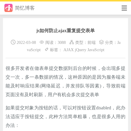
简忆博客
首页
js如何防止ajax重复提交表单
前端
2022-03-08
阅读：3088
类型：
前端
分类：
Ja
后端
vaScript
标签：
AJAX
jQuery
JavaScript
手册
很多开发者在做表单提交数据到后台的时候，会出现多提
日记
交一次，多一条数据的情况，这种原因的是因为服务端未
其它
能及时响应结果(网络延迟，并发排队等因素)，导致前端
页面没有及时刷新，用户有机会多次提交表单
在线工具
如果提交对象为按钮的话，可以对按钮设置disabled，此办
优秀个人博客
法适应于按钮提交，此种方法简单粗暴，也是很多人用的
省钱帮
办法：