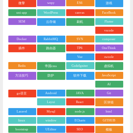
wepy
ES6
微擎
游戏
uni-app
WordPress
canvas
FaceBook
SEM
Flutter
云存储
刷机
vscode
Docker
RabbitMQ
SVN
composer
TP6
OneThink
插件
路由器
Vue
swoole
Redis
CodeIgniter
帝国cms
虚拟机
JavaScript
方法技巧
防护
软件下载
AI
Android
JAVA
Git
go语言
Layui
React
区块链
Laravel
Mysql
node.js
html
linux
window
ECharts
GITHUB
bootstrap
UEditor
SEO
模板