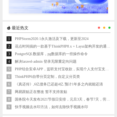
最近热文
1
PHPStorm2020.1永久激活及下载，更新至2024
2
花点时间搞的一款基于ThinkPHP8.x + Layui架构开发的通用后台管理系统
3
PostgreSQL数据库，pg数据库的一些操作命令
4
解决laravel-admin 登录无限重定向问题
5
PHP结合安卓APP，监听支付宝收款，实现个人支付宝支付接口
6
ThinkPHP6自带分页定制，自定义分页类
6
《真还传》,6亿债务已还超4亿 预计1年多之内就能还清
7
网易跟贴正在整改 暂不支持发贴
8
国务院今天发布2021节假日安排，元旦3天，春节7天，劳动节5天
9
快手视频去水印方法，如何去除快手视频水印