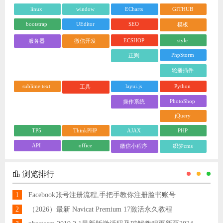
linux
window
ECharts
GITHUB
bootstrap
UEditor
SEO
模板
ECSHOP
style
服务器
微信开发
PhpStorm
正则
轮播插件
sublime text
layui.js
Python
工具
PhotoShop
操作系统
jQuery
TP5
ThinkPHP
AJAX
PHP
API
office
微信小程序
织梦cms
浏览排行
1
Facebook账号注册流程,手把手教你注册脸书账号
2
（2026）最新 Navicat Premium 17激活永久教程