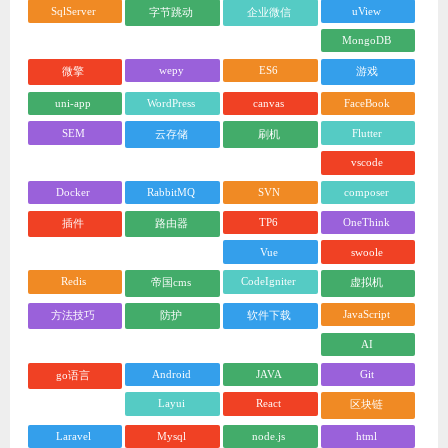
SqlServer
uView
字节跳动
企业微信
MongoDB
wepy
ES6
微擎
游戏
uni-app
WordPress
canvas
FaceBook
SEM
Flutter
云存储
刷机
vscode
Docker
RabbitMQ
SVN
composer
TP6
OneThink
插件
路由器
Vue
swoole
Redis
CodeIgniter
帝国cms
虚拟机
JavaScript
方法技巧
防护
软件下载
AI
Android
JAVA
Git
go语言
Layui
React
区块链
Laravel
Mysql
node.js
html