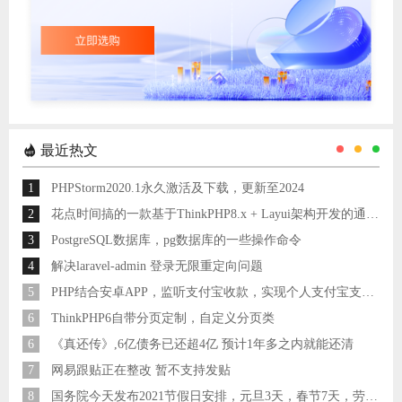
最近热文
1
PHPStorm2020.1永久激活及下载，更新至2024
2
花点时间搞的一款基于ThinkPHP8.x + Layui架构开发的通用后台管理系统
3
PostgreSQL数据库，pg数据库的一些操作命令
4
解决laravel-admin 登录无限重定向问题
5
PHP结合安卓APP，监听支付宝收款，实现个人支付宝支付接口
6
ThinkPHP6自带分页定制，自定义分页类
6
《真还传》,6亿债务已还超4亿 预计1年多之内就能还清
7
网易跟贴正在整改 暂不支持发贴
8
国务院今天发布2021节假日安排，元旦3天，春节7天，劳动节5天