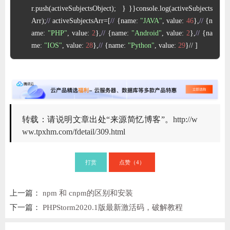
r.push(activeSubjectsObject);  } }}console.log(activeSubjects
ChatGPT
Arr);
//
 activeSubjectsArr=[
//
 {name: 
"JAVA"
, value: 
46
},
//
 {n
ame: 
"PHP"
, value: 
2
},
//
 {name: 
"Android"
, value: 
2
},
//
 {na
me: 
"IOS"
, value: 
28
},
//
 {name: 
"Python"
, value: 
29
}// ]
登录
转载：请说明文章出处“来源简忆博客”。
http://w
ww.tpxhm.com/fdetail/309.html
打赏
点赞（
）
4
上一篇：
npm 和 cnpm的区别和安装
下一篇：
PHPStorm2020.1版最新激活码，破解教程