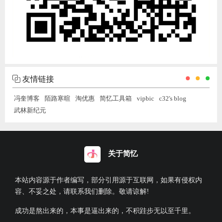
友情链接
冯奎博客
陌路寒暄
淘优惠
简忆工具箱
vipbic
c32's blog
武林新纪元
关于简忆
本站内容源于作者编写，部分引用源于互联网，如果有侵权内
容、不妥之处，请联系我们删除。敬请谅解!
成功是熬出来的，本事是逼出来的，不积跬步无以至千里。