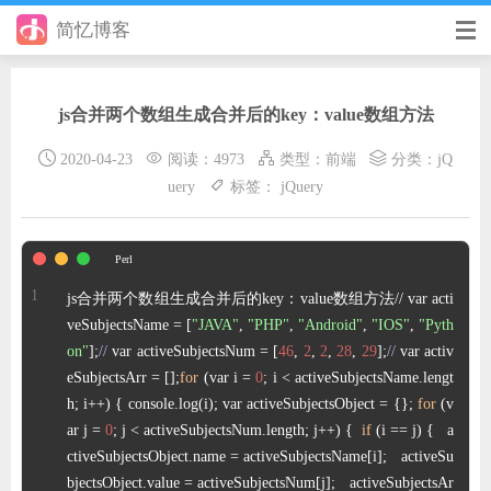
简忆博客
首页
js合并两个数组生成合并后的key：value数组方法
前端
2020-04-23
阅读：4973
类型：
前端
分类：
jQ
后端
uery
标签：
jQuery
手册
日记
js合并两个数组生成合并后的key：value数组方法// var acti
其它
veSubjectsName = [
"JAVA"
, 
"PHP"
, 
"Android"
, 
"IOS"
, 
"Pyth
on"
];
//
 var activeSubjectsNum = [
46
, 
2
, 
2
, 
28
, 
29
];
//
 var activ
在线工具
eSubjectsArr = [];
for
 (var i = 
0
; i < activeSubjectsName.lengt
h; i++) { console.log(i); var activeSubjectsObject = {}; 
for
 (v
优秀个人博客
ar j = 
0
; j < activeSubjectsNum.length; j++) {  
if
 (i == j) {   a
ctiveSubjectsObject.name = activeSubjectsName[i];   activeSu
省钱帮
bjectsObject.value = activeSubjectsNum[j];   activeSubjectsAr