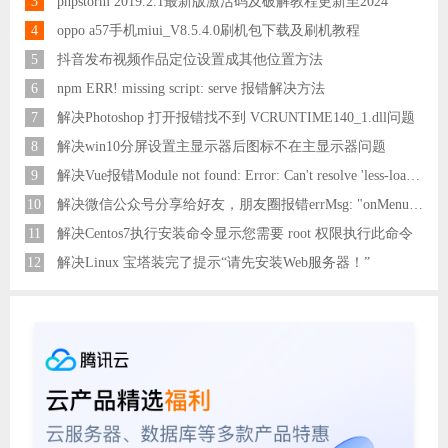
3
phpstorm 2019.2.1最新版激活码及破解教程更新至2024
4
oppo a57手机miui_V8.5.4.0刷机包下载及刷机教程
5
抖音发布视频作品定位设置成其他位置方法
6
npm ERR! missing script: serve 报错解决方法
7
解决Photoshop 打开报错找不到 VCRUNTIME140_1.dll问题
8
解决win10分屏设置主显示器后图标不在主显示器问题
9
解决Vue报错Module not found: Error: Can't resolve 'less-loader' in 'C:\Users\Hm\Desktop\vue\vue_shop'问题
10
解决微信公众号分享给好友，朋友圈报错errMsg: "onMenuShareAppMessage:fail, the permission value is offline verifying"
11
解决Centos7执行安装命令显示您需要 root 权限执行此命令
12
解决Linux 宝塔装完了提示“请先安装Web服务器！”