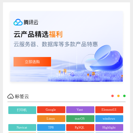
标签云
Google
Vant
ElementUI
打印机
Linux
macOS
windows
Navicat
TP8
PgSQL
Highlight