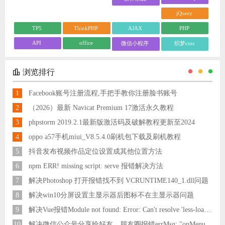
jQuery
TP5
ThinkPHP
AJAX
PHP
API
office
微信小程序
织梦cms
浏览排行
1
Facebook账号注册流程,手把手教你注册脸书账号
2
（2026）最新 Navicat Premium 17激活永久教程
3
phpstorm 2019.2.1最新版激活码及破解教程更新至2024
4
oppo a57手机miui_V8.5.4.0刷机包下载及刷机教程
5
抖音发布视频作品定位设置成其他位置方法
6
npm ERR! missing script: serve 报错解决方法
7
解决Photoshop 打开报错找不到 VCRUNTIME140_1.dll问题
8
解决win10分屏设置主显示器后图标不在主显示器问题
9
解决Vue报错Module not found: Error: Can't resolve 'less-loader' in 'C:\Users\Hm\Desktop\vue\vue_shop'问题
10
解决微信公众号分享给好友，朋友圈报错errMsg: "onMenuShareAppMessage:fail, the permission value is offline verifying"