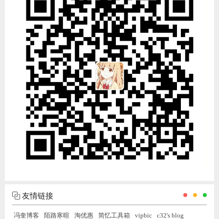
友情链接
冯奎博客
陌路寒暄
淘优惠
简忆工具箱
vipbic
c32's blog