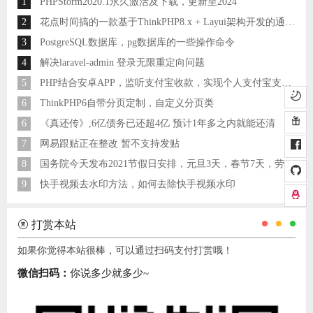
1
PHPStorm2020.1永久激活及下载，更新至2024
2
花点时间搞的一款基于ThinkPHP8.x + Layui架构开发的通用后台管理系统
3
PostgreSQL数据库，pg数据库的一些操作命令
4
解决laravel-admin 登录无限重定向问题
5
PHP结合安卓APP，监听支付宝收款，实现个人支付宝支付接口
6
ThinkPHP6自带分页定制，自定义分页类
6
《真还传》,6亿债务已还超4亿 预计1年多之内就能还清
7
网易跟贴正在整改 暂不支持发贴
8
国务院今天发布2021节假日安排，元旦3天，春节7天，劳动节5天
9
快手视频去水印方法，如何去除快手视频水印
打赏本站
如果你觉得本站很棒，可以通过扫码支付打赏哦！
微信扫码：
你说多少就多少~