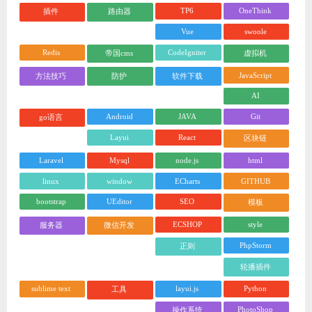
TP6
OneThink
插件
路由器
Vue
swoole
Redis
CodeIgniter
帝国cms
虚拟机
JavaScript
方法技巧
防护
软件下载
AI
Android
JAVA
Git
go语言
Layui
React
区块链
Laravel
Mysql
node.js
html
linux
window
ECharts
GITHUB
bootstrap
UEditor
SEO
模板
ECSHOP
style
服务器
微信开发
PhpStorm
正则
轮播插件
sublime text
layui.js
Python
工具
PhotoShop
操作系统