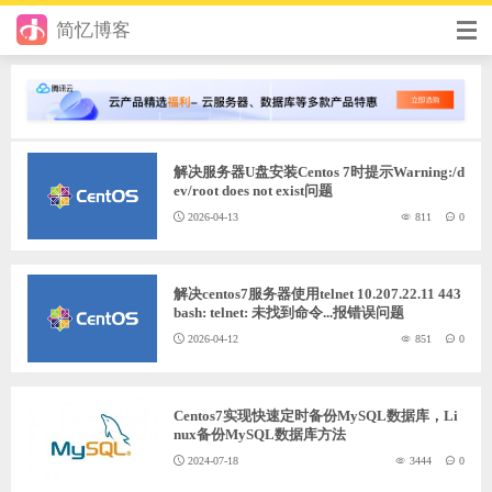
简忆博客
首页
前端
解决服务器U盘安装Centos 7时提示Warning:/d
后端
ev/root does not exist问题
2026-04-13
811
0
手册
日记
解决centos7服务器使用telnet 10.207.22.11 443
bash: telnet: 未找到命令...报错误问题
其它
2026-04-12
851
0
在线工具
优秀个人博客
Centos7实现快速定时备份MySQL数据库，Li
nux备份MySQL数据库方法
省钱帮
2024-07-18
3444
0