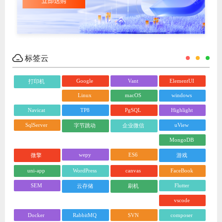
标签云
Google
Vant
ElementUI
打印机
Linux
macOS
windows
Navicat
TP8
PgSQL
Highlight
SqlServer
uView
字节跳动
企业微信
MongoDB
wepy
ES6
微擎
游戏
uni-app
WordPress
canvas
FaceBook
SEM
Flutter
云存储
刷机
vscode
Docker
RabbitMQ
SVN
composer