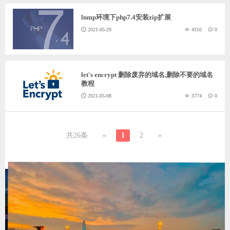
lnmp环境下php7.4安装zip扩展
2021-05-29
4316
0
let's encrypt 删除废弃的域名,删除不要的域名
教程
2021-05-08
3774
0
共26条
«
1
2
»