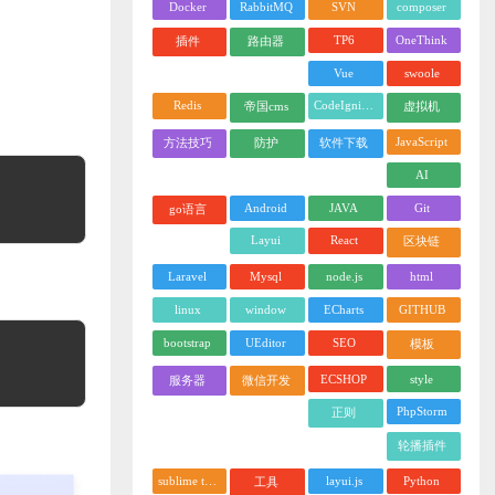
Docker
RabbitMQ
SVN
composer
TP6
OneThink
插件
路由器
Vue
swoole
Redis
CodeIgniter
帝国cms
虚拟机
JavaScript
方法技巧
防护
软件下载
AI
Android
JAVA
Git
go语言
Layui
React
区块链
Laravel
Mysql
node.js
html
linux
window
ECharts
GITHUB
bootstrap
UEditor
SEO
模板
ECSHOP
style
服务器
微信开发
PhpStorm
正则
轮播插件
sublime text
layui.js
Python
工具