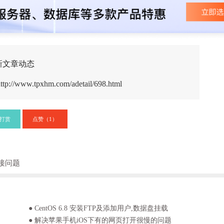
新文章动态
ttp://www.tpxhm.com/adetail/698.html
打赏
点赞（
）
1
接问题
● CentOS 6.8 安装FTP及添加用户,数据盘挂载
● 解决苹果手机iOS下有的网页打开很慢的问题