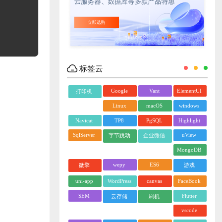
标签云
Google
Vant
ElementUI
打印机
Linux
macOS
windows
Navicat
TP8
PgSQL
Highlight
SqlServer
uView
字节跳动
企业微信
MongoDB
wepy
ES6
微擎
游戏
uni-app
WordPress
canvas
FaceBook
SEM
Flutter
云存储
刷机
vscode