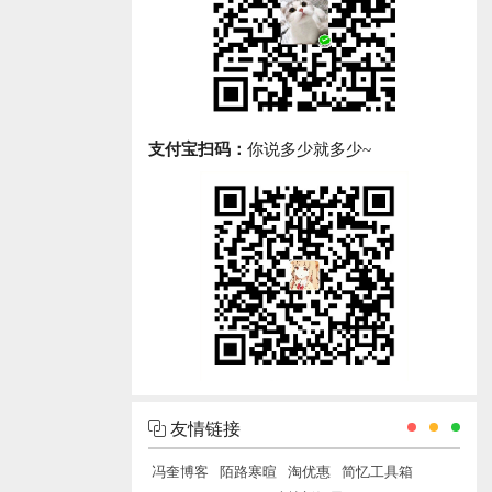
支付宝扫码：
你说多少就多少~
友情链接
冯奎博客
陌路寒暄
淘优惠
简忆工具箱