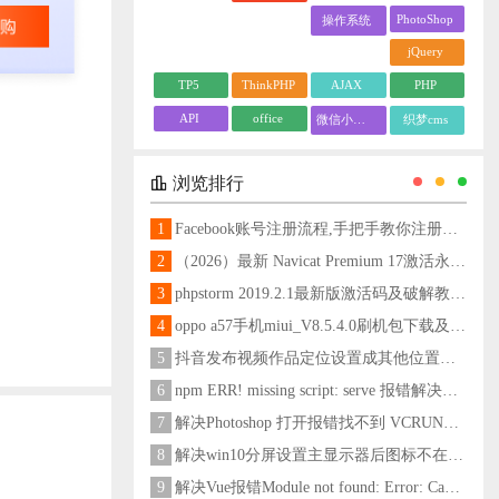
PhotoShop
操作系统
jQuery
TP5
ThinkPHP
AJAX
PHP
API
office
微信小程序
织梦cms
浏览排行
1
Facebook账号注册流程,手把手教你注册脸书账号
2
（2026）最新 Navicat Premium 17激活永久教程
3
phpstorm 2019.2.1最新版激活码及破解教程更新至2024
4
oppo a57手机miui_V8.5.4.0刷机包下载及刷机教程
5
抖音发布视频作品定位设置成其他位置方法
6
npm ERR! missing script: serve 报错解决方法
7
解决Photoshop 打开报错找不到 VCRUNTIME140_1.dll问题
8
解决win10分屏设置主显示器后图标不在主显示器问题
9
解决Vue报错Module not found: Error: Can't resolve 'less-loader' in 'C:\Users\Hm\Desktop\vue\vue_shop'问题