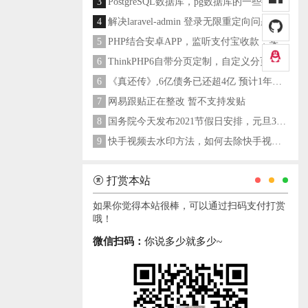
3
PostgreSQL数据库，pg数据库的一些操作命令
4
解决laravel-admin 登录无限重定向问题
5
PHP结合安卓APP，监听支付宝收款，实现个人支付宝支付接口
6
ThinkPHP6自带分页定制，自定义分页类
6
《真还传》,6亿债务已还超4亿 预计1年多之内就能还清
7
网易跟贴正在整改 暂不支持发贴
8
国务院今天发布2021节假日安排，元旦3天，春节7天，劳动节5天
9
快手视频去水印方法，如何去除快手视频水印
打赏本站
如果你觉得本站很棒，可以通过扫码支付打赏
哦！
微信扫码：
你说多少就多少~