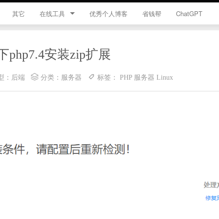
其它
在线工具
优秀个人博客
省钱帮
ChatGPT
简忆工具箱
下php7.4安装zip扩展
领优惠券
型：
后端
分类：
服务器
标签：
PHP
服务器
Linux
违禁词查询
JS加密
HTML颜色代码表