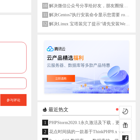
10
解决微信公众号分享给好友，朋友圈报错errMsg: "onMenuShareAppMessage:fail, the permission value is offline verifying"
11
解决Centos7执行安装命令显示您需要 root 权限执行此命令
12
解决Linux 宝塔装完了提示“请先安装Web服务器！”
参与评论
最近热文
1
PHPStorm2020.1永久激活及下载，更新至2024
2
花点时间搞的一款基于ThinkPHP8.x + Layui架构开发的通用后台管理系统