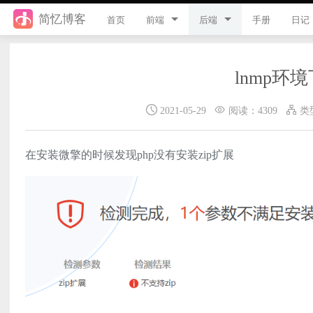
简忆博客
首页
前端
后端
手册
日记
jQuery
PHP
lnmp环境
JavaScript
ThinkPHP8
2021-05-29
阅读：4309
类
Style
ThinkPHP6
Flutter
ThinkPHP5
在安装微擎的时候发现php没有安装zip扩展
Vue
ThinkPHP
uni-app
Laravel
游戏开发
Python
React
微信小程序
服务器