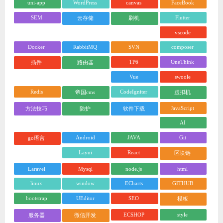
uni-app
WordPress
canvas
FaceBook
SEM
Flutter
云存储
刷机
vscode
Docker
RabbitMQ
SVN
composer
TP6
OneThink
插件
路由器
Vue
swoole
Redis
CodeIgniter
帝国cms
虚拟机
JavaScript
方法技巧
防护
软件下载
AI
Android
JAVA
Git
go语言
Layui
React
区块链
Laravel
Mysql
node.js
html
linux
window
ECharts
GITHUB
bootstrap
UEditor
SEO
模板
ECSHOP
style
服务器
微信开发