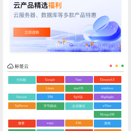
标签云
Google
Vant
ElementUI
打印机
Linux
macOS
windows
Navicat
TP8
PgSQL
Highlight
SqlServer
uView
字节跳动
企业微信
MongoDB
wepy
ES6
微擎
游戏