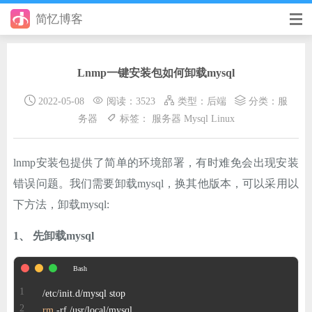
简忆博客
首页
Lnmp一键安装包如何卸载mysql
前端
2022-05-08
阅读：3523
类型：
后端
分类：
服
后端
务器
标签：
服务器
Mysql
Linux
手册
lnmp安装包提供了简单的环境部署，有时难免会出现安装
日记
错误问题。我们需要卸载mysql，换其他版本，可以采用以
其它
下方法，卸载mysql:
在线工具
1、 先卸载mysql
优秀个人博客
省钱帮
rm