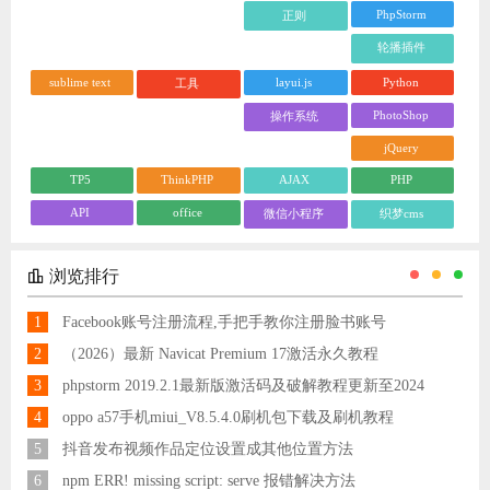
PhpStorm
正则
轮播插件
sublime text
layui.js
Python
工具
PhotoShop
操作系统
jQuery
TP5
ThinkPHP
AJAX
PHP
API
office
微信小程序
织梦cms
浏览排行
1
Facebook账号注册流程,手把手教你注册脸书账号
2
（2026）最新 Navicat Premium 17激活永久教程
3
phpstorm 2019.2.1最新版激活码及破解教程更新至2024
4
oppo a57手机miui_V8.5.4.0刷机包下载及刷机教程
5
抖音发布视频作品定位设置成其他位置方法
6
npm ERR! missing script: serve 报错解决方法