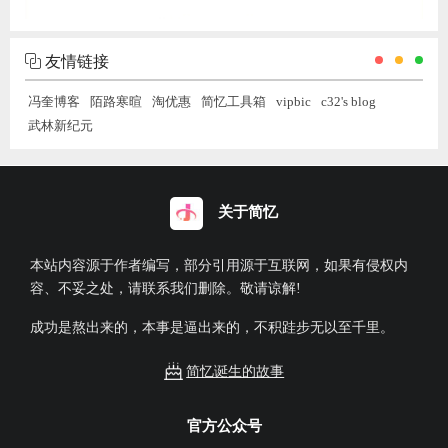
友情链接
冯奎博客
陌路寒暄
淘优惠
简忆工具箱
vipbic
c32's blog
武林新纪元
关于简忆
本站内容源于作者编写，部分引用源于互联网，如果有侵权内
容、不妥之处，请联系我们删除。敬请谅解!
成功是熬出来的，本事是逼出来的，不积跬步无以至千里。
简忆诞生的故事
官方公众号