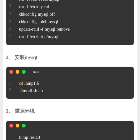
ChatGPT
rm
登录
rm
 -f /etc/init.d/mysql
2、 安装mysql
cd
./install.sh db
3、 重启环境
lnmp restart