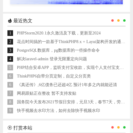
最近热文
1
PHPStorm2020.1永久激活及下载，更新至2024
2
花点时间搞的一款基于ThinkPHP8.x + Layui架构开发的通用后台管理系统
3
PostgreSQL数据库，pg数据库的一些操作命令
4
解决laravel-admin 登录无限重定向问题
5
PHP结合安卓APP，监听支付宝收款，实现个人支付宝支付接口
6
ThinkPHP6自带分页定制，自定义分页类
6
《真还传》,6亿债务已还超4亿 预计1年多之内就能还清
7
网易跟贴正在整改 暂不支持发贴
8
国务院今天发布2021节假日安排，元旦3天，春节7天，劳动节5天
9
快手视频去水印方法，如何去除快手视频水印
打赏本站