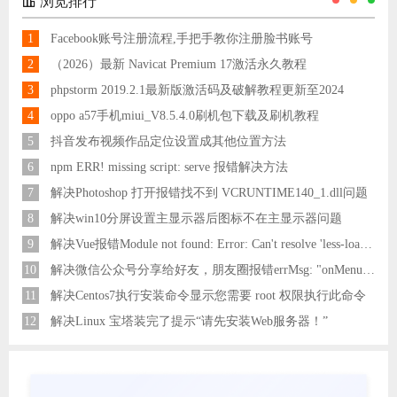
浏览排行
1
Facebook账号注册流程,手把手教你注册脸书账号
2
（2026）最新 Navicat Premium 17激活永久教程
3
phpstorm 2019.2.1最新版激活码及破解教程更新至2024
4
oppo a57手机miui_V8.5.4.0刷机包下载及刷机教程
5
抖音发布视频作品定位设置成其他位置方法
6
npm ERR! missing script: serve 报错解决方法
7
解决Photoshop 打开报错找不到 VCRUNTIME140_1.dll问题
8
解决win10分屏设置主显示器后图标不在主显示器问题
9
解决Vue报错Module not found: Error: Can't resolve 'less-loader' in 'C:\Users\Hm\Desktop\vue\vue_shop'问题
10
解决微信公众号分享给好友，朋友圈报错errMsg: "onMenuShareAppMessage:fail, the permission value is offline verifying"
11
解决Centos7执行安装命令显示您需要 root 权限执行此命令
12
解决Linux 宝塔装完了提示“请先安装Web服务器！”