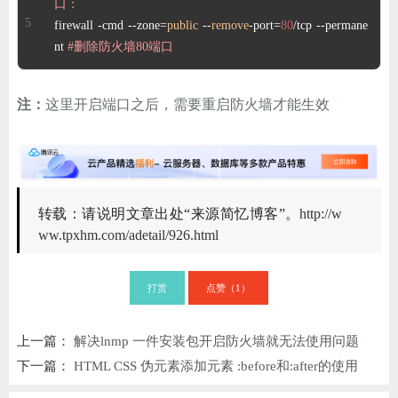
口： 
firewall -cmd --zone=
public
 --
remove
-port=
80
/tcp --permane
nt 
#删除防火墙80端口
注：
这里开启端口之后，需要重启防火墙才能生效
转载：请说明文章出处“来源简忆博客”。
http://w
ww.tpxhm.com/adetail/926.html
打赏
点赞（
）
1
上一篇：
解决lnmp 一件安装包开启防火墙就无法使用问题
下一篇：
HTML CSS 伪元素添加元素 :before和:after的使用