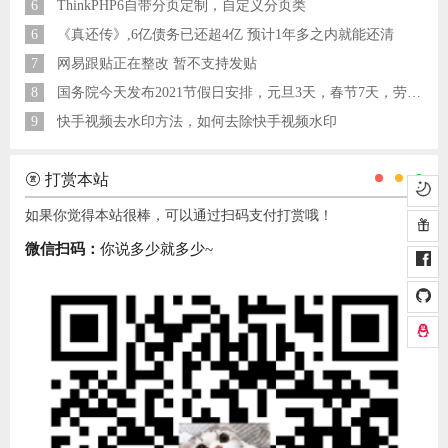
6
ThinkPHP6自带分页定制，自定义分页类
6
《真还传》,6亿债务已还超4亿 预计1年多之内就能还清
7
网易跟贴正在整改 暂不支持发贴
8
国务院今天发布2021节假日安排，元旦3天，春节7天，劳动节5天
9
快手视频去水印方法，如何去除快手视频水印
打赏本站
如果你觉得本站很棒，可以通过扫码支付打赏哦！
微信扫码：
你说多少就多少~