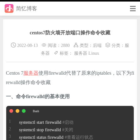
简忆博客
首页
centos7防火墙开放端口操作命令收藏
前端
2022-08-13
阅读：2880
类型：
后端
分类：
服
后端
务器
标签：
服务器
Linux
手册
Centos 7
服务器
使用firewalld代替了原来的iptables，以下为fi
日记
rewalld操作命令收藏
其它
一、命令firewalld的基本使用
在线工具
优秀个人博客
systemctl start firewalld 
#启动 
systemctl stop firewalld 
#关闭 
省钱帮
systemctl status firewalld 
#查看运行状态 