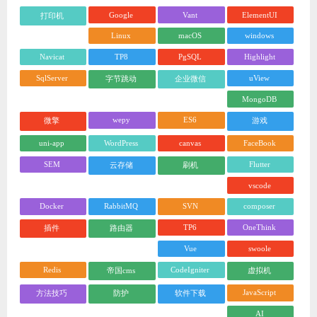
Google
Vant
ElementUI
打印机
Linux
macOS
windows
Navicat
TP8
PgSQL
Highlight
SqlServer
uView
字节跳动
企业微信
MongoDB
wepy
ES6
微擎
游戏
uni-app
WordPress
canvas
FaceBook
SEM
Flutter
云存储
刷机
vscode
Docker
RabbitMQ
SVN
composer
TP6
OneThink
插件
路由器
Vue
swoole
Redis
CodeIgniter
帝国cms
虚拟机
JavaScript
方法技巧
防护
软件下载
AI