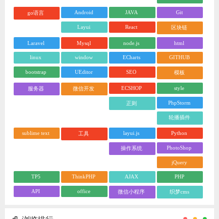
Android
JAVA
Git
go语言
Layui
React
区块链
Laravel
Mysql
node.js
html
linux
window
ECharts
GITHUB
bootstrap
UEditor
SEO
模板
ECSHOP
style
服务器
微信开发
PhpStorm
正则
轮播插件
sublime text
layui.js
Python
工具
PhotoShop
操作系统
jQuery
TP5
ThinkPHP
AJAX
PHP
API
office
微信小程序
织梦cms