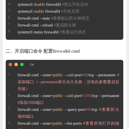
systemctl 
disable
 firewalld 
#禁止开机启动 
ChatGPT
systemctl 
enable
 firewalld 
#开机启用 
firewall-cmd --state 
#查看默认防火墙状态 
firewall-cmd --reload 
#重启防火墙
登录
systemctl status firewalld 
#查看运行状态
二、开启端口命令 配置firewalld-cmd
firewall-cmd --zone=
public
 --
add
-port=
80
/tcp --permanent 
#
添加端口（--permanent表示永久生效，没有此参数重启后
失效） 
firewall-cmd --zone=
public
 --
add
-port=
3306
/tcp --permanent 
#添加3306端口 
firewall-cmd --zone=
public
 --query-port=
80
/tcp 
#查看防火
墙80端口 
firewall-cmd --zone=
public
 --list-ports 
#查看所有打开的端