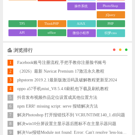
PhotoShop
操作系统
jQuery
TP5
ThinkPHP
AJAX
PHP
API
office
微信小程序
织梦cms
浏览排行
1
Facebook账号注册流程,手把手教你注册脸书账号
2
（2026）最新 Navicat Premium 17激活永久教程
3
phpstorm 2019.2.1最新版激活码及破解教程更新至2024
4
oppo a57手机miui_V8.5.4.0刷机包下载及刷机教程
5
抖音发布视频作品定位设置成其他位置方法
6
npm ERR! missing script: serve 报错解决方法
7
解决Photoshop 打开报错找不到 VCRUNTIME140_1.dll问题
8
解决win10分屏设置主显示器后图标不在主显示器问题
9
解决Vue报错Module not found: Error: Can't resolve 'less-loader' in 'C:\Users\Hm\Desktop\vue\vue_shop'问题