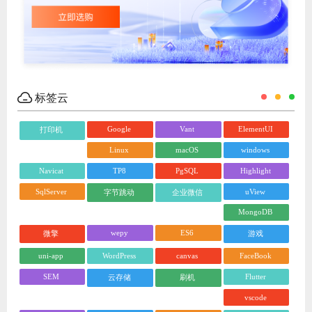
标签云
Google
Vant
ElementUI
打印机
Linux
macOS
windows
Navicat
TP8
PgSQL
Highlight
SqlServer
uView
字节跳动
企业微信
MongoDB
wepy
ES6
微擎
游戏
uni-app
WordPress
canvas
FaceBook
SEM
Flutter
云存储
刷机
vscode