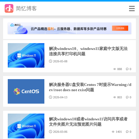
简忆博客
首页
前端
解决windows10、windows11家庭中文版无法
后端
连接共享打印机问题
2026-05-08
手册
888
0
日记
解决服务器U盘安装Centos 7时提示Warning:/d
其它
ev/root does not exist问题
2026-04-13
803
0
在线工具
优秀个人博客
解决windows10或者windows11访问共享或者
文件夹图片无法预览图片问题
省钱帮
2026-03-06
1401
0