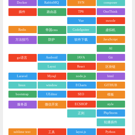
Docker
RabbitMQ
SVN
composer
TP6
OneThink
插件
路由器
Vue
swoole
Redis
CodeIgniter
帝国cms
虚拟机
JavaScript
方法技巧
防护
软件下载
AI
Android
JAVA
Git
go语言
Layui
React
区块链
Laravel
Mysql
node.js
html
linux
window
ECharts
GITHUB
bootstrap
UEditor
SEO
模板
ECSHOP
style
服务器
微信开发
PhpStorm
正则
轮播插件
sublime text
layui.js
Python
工具