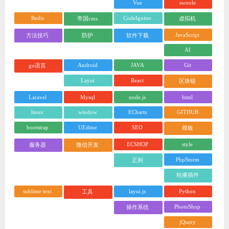
Vue
swoole
Redis
CodeIgniter
帝国cms
虚拟机
JavaScript
方法技巧
防护
软件下载
AI
Android
JAVA
Git
go语言
Layui
React
区块链
Laravel
Mysql
node.js
html
linux
window
ECharts
GITHUB
bootstrap
UEditor
SEO
模板
ECSHOP
style
服务器
微信开发
PhpStorm
正则
轮播插件
sublime text
layui.js
Python
工具
PhotoShop
操作系统
jQuery