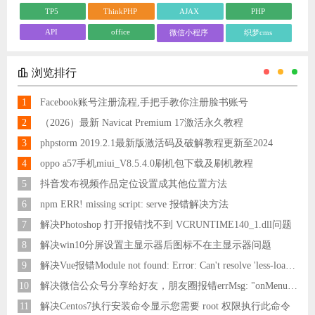
TP5
ThinkPHP
AJAX
PHP
API
office
微信小程序
织梦cms
浏览排行
1
Facebook账号注册流程,手把手教你注册脸书账号
2
（2026）最新 Navicat Premium 17激活永久教程
3
phpstorm 2019.2.1最新版激活码及破解教程更新至2024
4
oppo a57手机miui_V8.5.4.0刷机包下载及刷机教程
5
抖音发布视频作品定位设置成其他位置方法
6
npm ERR! missing script: serve 报错解决方法
7
解决Photoshop 打开报错找不到 VCRUNTIME140_1.dll问题
8
解决win10分屏设置主显示器后图标不在主显示器问题
9
解决Vue报错Module not found: Error: Can't resolve 'less-loader' in 'C:\Users\Hm\Desktop\vue\vue_shop'问题
10
解决微信公众号分享给好友，朋友圈报错errMsg: "onMenuShareAppMessage:fail, the permission value is offline verifying"
11
解决Centos7执行安装命令显示您需要 root 权限执行此命令