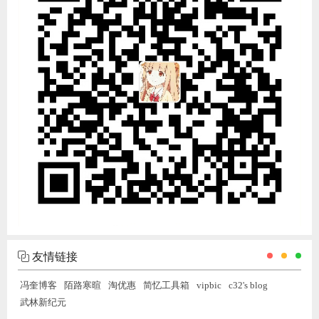
友情链接
冯奎博客
陌路寒暄
淘优惠
简忆工具箱
vipbic
c32's blog
武林新纪元