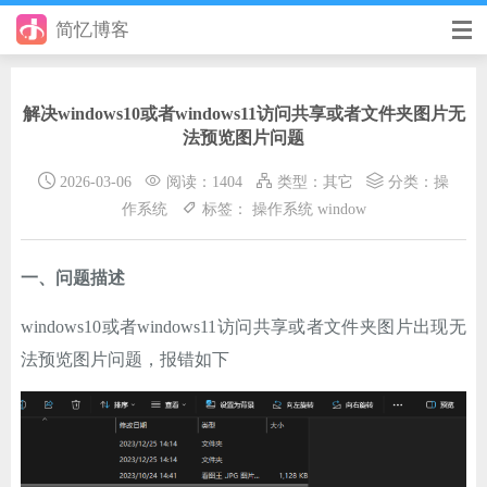
简忆博客
首页
解决windows10或者windows11访问共享或者文件夹图片无
前端
法预览图片问题
后端
2026-03-06
阅读：1404
类型：
其它
分类：
操
作系统
标签：
操作系统
window
手册
日记
一、问题描述
其它
windows10或者windows11访问共享或者文件夹图片出现无
法预览图片问题，报错如下
在线工具
优秀个人博客
省钱帮