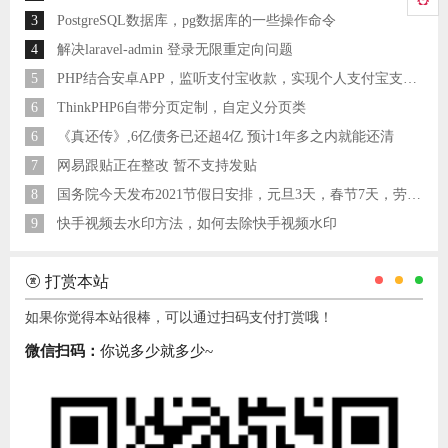
3
PostgreSQL数据库，pg数据库的一些操作命令
4
解决laravel-admin 登录无限重定向问题
5
PHP结合安卓APP，监听支付宝收款，实现个人支付宝支付接口
6
ThinkPHP6自带分页定制，自定义分页类
6
《真还传》,6亿债务已还超4亿 预计1年多之内就能还清
7
网易跟贴正在整改 暂不支持发贴
8
国务院今天发布2021节假日安排，元旦3天，春节7天，劳动节5天
9
快手视频去水印方法，如何去除快手视频水印
打赏本站
如果你觉得本站很棒，可以通过扫码支付打赏哦！
微信扫码：
你说多少就多少~