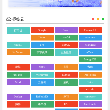
标签云
Google
Vant
ElementUI
打印机
Linux
macOS
windows
Navicat
TP8
PgSQL
Highlight
SqlServer
uView
字节跳动
企业微信
MongoDB
wepy
ES6
微擎
游戏
uni-app
WordPress
canvas
FaceBook
SEM
Flutter
云存储
刷机
vscode
Docker
RabbitMQ
SVN
composer
TP6
OneThink
插件
路由器