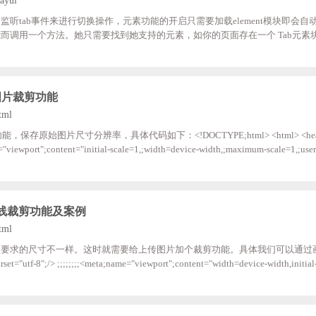
nt模块的监听tab事件来进行切换操作，元素功能的开启只需要加载element模块即会
调用一个方法。她只需要找到她支持的元素，如你的页面存在一个 Tab元素块，那
="layui-tab";lay-filter="demo"> ;;<ul;class="layui-tab-title"> ;;;;<l
</li> ;;;;<li>订单管理</li> ;;</ul> ;;<div;class="layui-
传图片裁剪功能
tml
保存原始图片尺寸分辨率，具体代码如下：<!DOCTYPE;html> <html> <head> ;
e="viewport";content="initial-scale=1,;width=device-width,;maximum-scale=1,;use
content="no"> ;;;;<meta;name="format-detection";content="telephone=no";/> ;;;;<
cdn.net/ajax/libs/jquery/3.5.1/jquery.js"&
片在线裁剪功能及案例
tml
要求的尺寸不一样。这时就需要给上传图片加个裁剪功能。具体我们可以通过
-scalable=no";/> ;;;;;;;;<title>上传图片裁剪</title> ;;;;</head> ;;;;;;;;<style;type=
;margin:;0; ;;;;;;;;;;;;;;;;padding:;0; ;;;;;;;