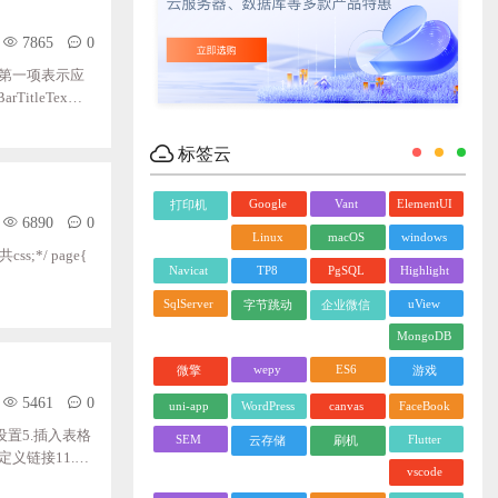
7865
0
标签云
Google
Vant
ElementUI
打印机
6890
0
Linux
macOS
windows
Navicat
TP8
PgSQL
Highlight
SqlServer
uView
字节跳动
企业微信
MongoDB
wepy
ES6
微擎
游戏
5461
0
uni-app
WordPress
canvas
FaceBook
设置5.插入表格
SEM
Flutter
云存储
刷机
定义链接11.简
vscode
件复制到\layui-