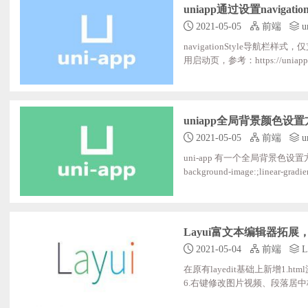
uniapp通过设置navigati
2021-05-05
前端
u
navigationStyle导航栏样式，仅支持 defaul
用启动页，参考：https://uniapp.dcloud.io/collocation/pages { "path":;
t":;"", "backgroundColor":"#4CD964" } } ], "globalStyle":;{ "navigationBarTextStyle":;"black", "navigationBarTitleText":;"uni-ap
uniapp全局背景颜色设
2021-05-05
前端
u
uni-app 有一个全局背景色设置方法 在根目录的
Layui富文本编辑器拓展
2021-05-04
前端
L
在原有layedit基础上新增1.
6.右键修改图片视频、段落居中格
单实现撤销重做下载：https://gitee