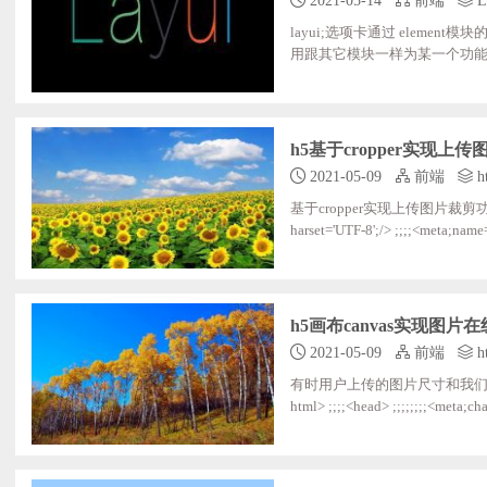
layui;选项卡通过 eleme
用跟其它模块一样为某一个功能而
t模块会自动赋予她该有的功能。例子：<div;class
-this">网站设置</li> ;;;;<li>商品管理
h5基于cropper实现上
2021-05-09
前端
h
基于cropper实现上传图片裁剪功能，
harset='UTF-8';/> ;;;;<meta;nam
;;;;<meta;name="wap-font-scale";
;;;;;<script;src="https://cdn.boot
h5画布canvas实现图
2021-05-09
前端
h
有时用户上传的图片尺寸和我们
html> ;;;;<head> ;;;;;;;;<meta;charset="utf-8";/> ;;;;;;;;<meta;name="viewport";content="width=device-width,initial-scale=1,minim
um-scale=1,maximum-scale=1,user
;;;;;;;;;;;;html,body{ ;;;;;;;;;;;;;;;