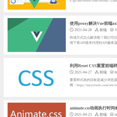
s:/go.microsoft.com/fwlink/?
oryInfo;;;;;;;;;: SecurityErr
ws PowerShell，以管理员身份
使用proxy解决Vue前端a
2021-04-28
前端
V
跨域方式怎么解决呢？我们可以
境下将API请求代理到API服务器。
配置。devServer.proxy可以是一个指向
4000’//这里假设项目端口号非40
码：module.exports;=;{ devServer:
利用Reset CSS重置前端
2021-04-27
前端
h
重置样式表的目标是减少浏览器
网：https://meyerweb.com/eric/tool
ublic;domain) */ html,;body,;div,;span,;applet,;object,;iframe, h1,;h2,;h3,;h4,;h5,;h6,;p,;blockquote,;pre, a,;abbr,;acronym,;address,;
big,;cite,;code, del,;dfn,;em,;img,;i
animate.css动画执行时
2021-04-23
前端
st