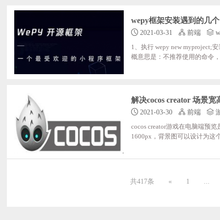
wepy框架安装遇到的几
2021-03-31
前端
w
1、执行 wepy new myproject;安装
概意思是：不推荐使用的命令，请改用wepy
2、执行 wepy init standard my
方法： 在c 盘搜索wepy.cm
解决cocos creator 
2021-03-30
前端
cocos creator游戏在
1600px，背景图可以设计为这个尺
共417条
«
1
...