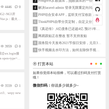
3
PostgreSQL数据库，pg数据库的一些操作命令
4446
0
4
解决laravel-admin 登录无限重定向问题
2~NG5开
5
PHP结合安卓APP，监听支付宝收款，实现个人支付宝支付接口
ue.js：最火的
6
ThinkPHP6自带分页定制，自定义分页类
它的设计很优秀；
6
《真还传》,6亿债务已还超4亿 预计1年多之内就能还清
比较雄厚；Vu
7
网易跟贴正在整改 暂不支持发贴
8
国务院今天发布2021节假日安排，元旦3天，春节7天，劳动节5天
3959
0
9
快手视频去水印方法，如何去除快手视频水印
x.login接
en-type="g
Data中的用户
打赏本站
要进行版本更新
如果你觉得本站很棒，可以通过扫码支付打赏
哦！
微信扫码：
你说多少就多少~
3559
1
ct3、wepy new