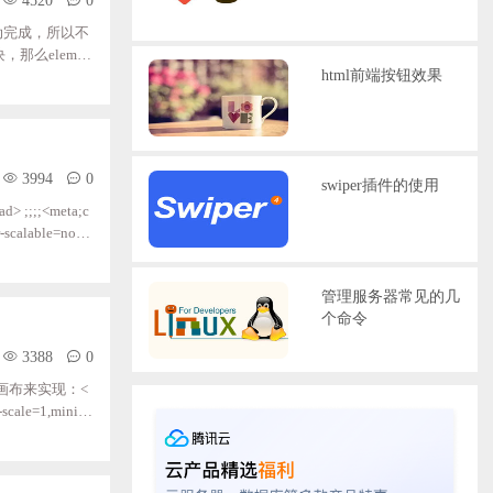
自动完成，所以不
么elemen
html前端按钮效果
i;class="layui
3994
0
swiper插件的使用
;;;<meta;c
r-scalable=no">
title>66</title>
管理服务器常见的几
个命令
3388
0
画布来实现：<
"text/css">