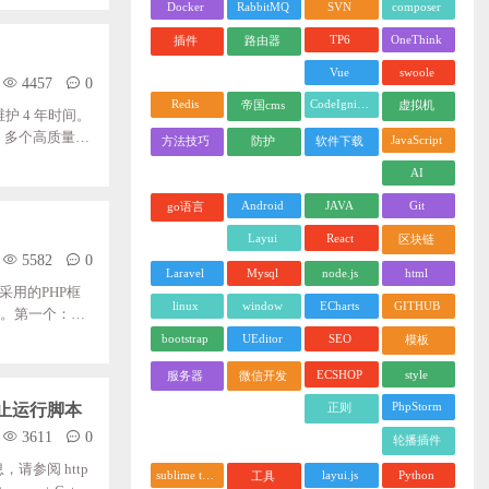
y/modules/ac
Docker
RabbitMQ
SVN
composer
TP6
OneThink
插件
路由器
Vue
swoole
4457
0
Redis
CodeIgniter
帝国cms
虚拟机
护 4 年时间。
 多个高质量组
JavaScript
方法技巧
防护
软件下载
性保障完善的中英
AI
nt框架呢？接下来
Android
JAVA
Git
go语言
Layui
React
区块链
5582
0
Laravel
Mysql
node.js
html
采用的PHP框
linux
window
ECharts
GITHUB
了。第一个：必
无法正确保存更改
bootstrap
UEditor
SEO
模板
ECSHOP
style
服务器
微信开发
PhpStorm
统上禁止运行脚本
正则
3611
0
轮播插件
息，请参阅 http
sublime text
layui.js
Python
工具