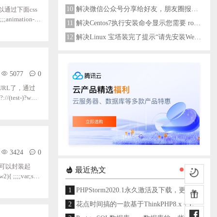
10
解决微信公众号分享给好友，朋友圈报错errMsg: "onMenuShareAppMessage:fail, the permission value is offline verifying"
以通过下面css
;animation-du
11
解决Centos7执行安装命令显示您需要 root 权限执行此命令
12
解决Linux 宝塔装完了提示“请先安装Web服务器！”
5077
0
RL了，通过
//(test-)?www
pt> 该结果会返回true
;RegExp("^h
3424
0
话，可以封装起
最近热文
 ;;;;var;swi
 ;;;;;;;;;;space
1
PHPStorm2020.1永久激活及下载，更新至2024
2
花点时间搞的一款基于ThinkPHP8.x + Layui架构开发的通用后台管理系统