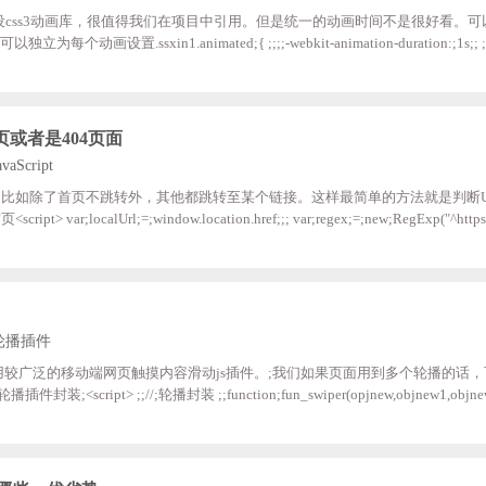
强大的预设css3动画库，很值得我们在项目中引用。但是统一的动画时间不是很好看。可
每个动画设置.ssxin1.animated;{ ;;;;-webkit-animation-duration:;1s;; ;;;
on-fill-mode:;both; ;;;;animation-fill-mode:;both; }
页或者是404页面
vaScript
比如除了首页不跳转外，其他都跳转至某个链接。这样最简单的方法就是判断U
r;localUrl;=;window.location.href;;; var;regex;=;new;RegExp("^https?:
*|/?[?].*)$",;"i"); if(regex.test(localUrl)==true){ //是首页，;执行相应操作 } </scri
4页面<script> var;localUrl;=;window.location.href;;; var;regex;=;new
轮播插件
ter)是目前应用较广泛的移动端网页触摸内容滑动js插件。;我们如果页面用到多个轮播的
script> ;;//;轮播封装 ;;function;fun_swiper(opjnew,objnew1,objnew2){
;;pagination:;objnew1, ;;;;;;;;;;slidesPerView:;1, ;;;;;;;;;;paginationClickable:;true,
;;;;;;;autoplay:;3000, ;;;;;;;;;;autoplayDisableOnInteraction;:;false, ;;;;;;;;;;loop:;t