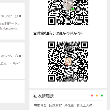
3487
0
 instead翻译一下大
;myproject
支付宝扫码：
你说多少就多少~
ECONNRESET解决
6395
0
应：750px*
友情链接
冯奎博客
陌路寒暄
淘优惠
简忆工具箱