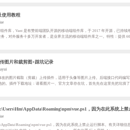
换layedit.js，如下图所示步骤二、引入相关文件：<script;src="/lib/layui-v2.5.5/la
架及使用教程
ue
e 组件库，Vant 是有赞前端团队开源的移动端组件库，于 2017 年开源，已持续维
心业务，对外服务十多万开发者，是业界主流的移动端组件库之一。特性：提供 60
组件平均体积不到 1kb（min+gzip）单元测试覆盖率 90%+，提供稳定
ue 3支持按需引入支持主题定制支持国际化支持 TypeScript支持 SSR如何安装Va
目中使用 Vant 时，可
s实现上传图片和裁剪图+踩坑记录
ayui
opper修改的图片截取（剪裁）上传插件，适用于头像等图片上传。后端接口代码编写
改成其他的。插件下载地址：请看图片一、官方文章存在坑，首先先在这里先把坑填
css和base路径，改成你的项目具体路径第二个：后端接口返回必须和插件一致，否则
来使用这个上传裁剪了第一种：上传并截图前端html部分代码;<div> <label>管理员
\Users\Hm\AppData\Roaming\npm\vue.ps1，因为在此系
ue
s\Hm\AppData\Roaming\npm\vue.ps1，因为在此系统上禁止运行脚本。有关详细信