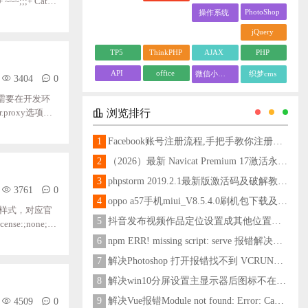
 ~~~;;;+ Categ
PhotoShop
操作系统
决方法：1、搜索windo
目，正常了。
jQuery
TP5
ThinkPHP
AJAX
PHP
API
office
微信小程序
织梦cms
3404
0
你需要在开发环
浏览排行
proxy选项来
//localhost:
g.js添加如下代
1
Facebook账号注册流程,手把手教你注册脸书账号
2
（2026）最新 Navicat Premium 17激活永久教程
3
phpstorm 2019.2.1最新版激活码及破解教程更新至2024
3761
0
4
oppo a57手机miui_V8.5.4.0刷机包下载及刷机教程
s样式，对应官
5
抖音发布视频作品定位设置成其他位置方法
icense:;none;(p
6
npm ERR! missing script: serve 报错解决方法
7
解决Photoshop 打开报错找不到 VCRUNTIME140_1.dll问题
8
解决win10分屏设置主显示器后图标不在主显示器问题
4509
0
9
解决Vue报错Module not found: Error: Can't resolve 'less-loader' in 'C:\Users\Hm\Desktop\vue\vue_shop'问题