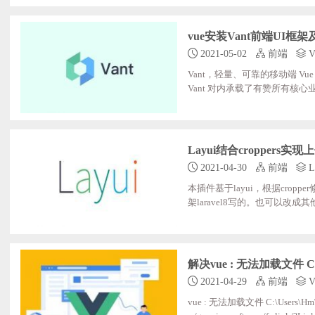
v2.5.5\lay\modules目录下，并替
e.js";charset="utf-8"></
vue安装Vant前端UI框
2021-05-02
前端
V
Vant，轻量、可靠的移动端 Vu
Vant 对内承载了有赞所有核
件，覆盖移动端各类场景性能极佳，
文文档和示例支持 Vue 2 & V
我们就来安装这个UI框架在现有项
Layui结合cropper
2021-04-30
前端
L
本插件基于layui，根据cr
架laravel8写的。也可以
须修改croppers.js中的
二、最后，完成上面配置后，我们就可以
头像</label> <div> <div>
解决vue : 无法加载文件 C:
2021-04-29
前端
V
vue : 无法加载文件 C:\User