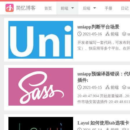
简忆博客
首页
前端
后端
手册
日记
jQuery
PHP
uniapp判断平台场景
JavaScript
ThinkPHP8
2021-05-16
前端
u
开发者编写一套代码，可发布到iO
Style
ThinkPHP6
宝）、快应用等多个平台。在开
种是在运行期判断。编译期判断;编译
Flutter
ThinkPHP5
有h5平台才有alert方法") 
判断是指代码已经打入包中，
Vue
ThinkPHP
uniapp预编译器错误：
插件:
uni-app
Laravel
2021-05-15
前端
u
20:49:47.904 开始差量编译
游戏开发
Python
件市场安装该插件:20:49:48.611 https:
eo-player.nvue:120:49:48
React
微信小程序
误。导致出现上述现象的原因是未
换到安装新的插件，前往插件市
Layui 如何使用tab选项卡
服务器
2021-05-14
前端
L