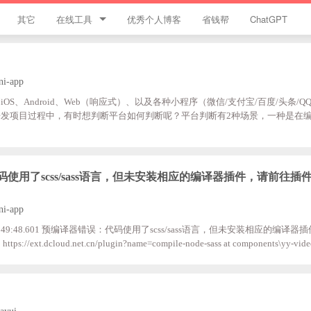
其它
在线工具
优秀个人博客
省钱帮
ChatGPT
简忆工具箱
领优惠券
ni-app
S、Android、Web（响应式）、以及各种小程序（微信/支付宝/百度/头条/QQ
违禁词查询
发项目过程中，有时想判断平台如何判断呢？平台判断有2种场景，一种是在
期判断，即条件编译，不同平台在编译出包后已经是不同的代码。//;#ifdef;H5; 
JS加密
//;#endif 如上代码只会编译到H5的发行包里，其他平台的包不会包含如上代码。运
仍然需要在运行期判断平台，此时可
HTML颜色代码表
代码使用了scss/sass语言，但未安装相应的编译器插件，请前往
ni-app
...20:49:48.601 预编译器错误：代码使用了scss/sass语言，但未安装相应的编译
//ext.dcloud.net.cn/plugin?name=compile-node-sass at components\yy-video
.613 文件查找失败：'@./util/yy-video-player.nvue' at main.js:5引入一个视频播
安装相关编译器。解决方法：1、打开HBuilderX，点击工具选项，然后点击
场安装3、
ayui