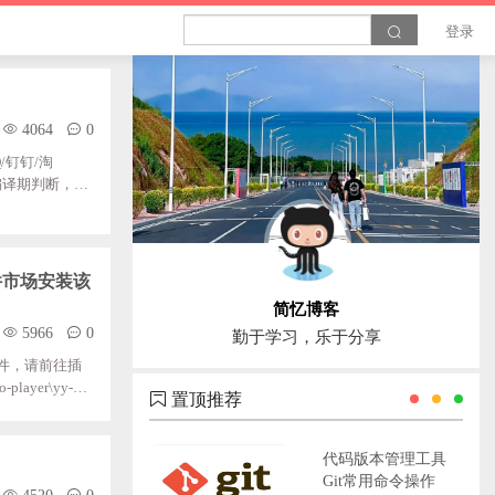
登录
4064
0
/钉钉/淘
编译期判断，一
alert("只
行期判断;运行期
插件市场安装该
简忆博客
5966
0
勤于学习，乐于分享
器插件，请前往插
-player\yy-vid
置顶推荐
放插件，报上面的错
插件安装2、切
代码版本管理工具
Git常用命令操作
4520
0