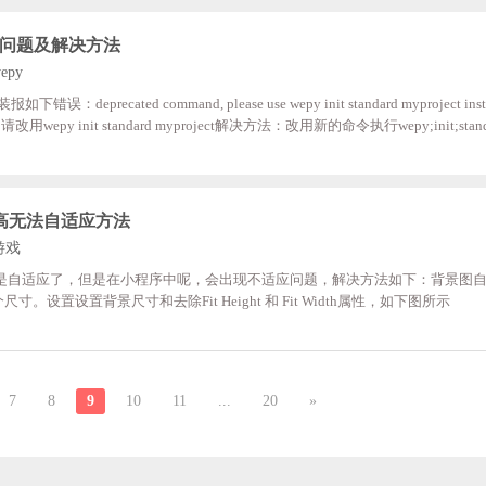
个问题及解决方法
epy
报如下错误：deprecated command, please use wepy init standard myproject
 init standard myproject解决方法：改用新的命令执行wepy;init;standard
project;命令报如下错误：wepy-cli 路 Failed to download repo standard: read 
d，复制路径 ，在系统环境变量中加入 wepy.cmd路径再次执行命令，ok，正常了
场景宽高无法自适应方法
游戏
电脑端预览是自适应了，但是在小程序中呢，会出现不适应问题，解决方法如下：背景图自适
寸。设置设置背景尺寸和去除Fit Height 和 Fit Width属性，如下图所示
7
8
9
10
11
...
20
»