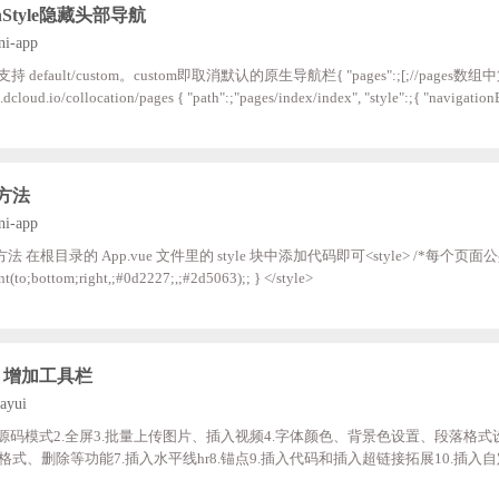
onStyle隐藏头部导航
ni-app
t/custom。custom即取消默认的原生导航栏{ "pages":;[;//pages数组中第一项表示应
"pages/index/index", "style":;{ "navigationBarTitleTex
p", "navigationBarBackgroundColor":;"#F8F8F8", "backgroundColor":;"#F8F8F8", "navigationStyle":;"cu
置方法
ni-app
 App.vue 文件里的 style 块中添加代码即可<style> /*每个页面公共css;*/ page{
background-image:;linear-gradient(to;bottom;right,;#0d2227;,;#2d5063);; } </style>
，增加工具栏
ayui
html源码模式2.全屏3.批量上传图片、插入视频4.字体颜色、背景色设置、段落格式
式、删除等功能7.插入水平线hr8.锚点9.插入代码和插入超链接拓展10.插入自
.com/YuJian11/layedit.git使用方法：步骤一：将下载好的ace.js和layedit.js文