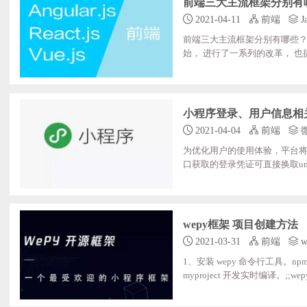
前端三大主流框架分别有
2021-04-11
前端
Ja
前端三大主流框架分别有哪些？Ang
始， 进行了一系列的改革， 也提供了
一门前端框架， 它是中国人开发
开发团队方面React是由Face
e：第一版， 主要是有作者尤雨
小程序登录、用户信息相
2021-04-04
前端
为 优化用户的使用体验，平台将进
口获取的登录凭证可直接换取unionID
etUserInfo"/>获取用户个
个人信息），获取加密后的ope
则需要进行适配。新增getUserPro
wepy框架 项目创建方法
2021-03-31
前端
w
1、安装 wepy 命令行工具。npm;ins
myproject 开发实时编译。;;wepy;b