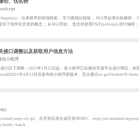
哪些、优劣势
vaScript
ular.js：出来较早的前端框架， 学习曲线比较陡， NG1学起来比较麻烦， NG
组件化开发的概念； 从NG2开始， 也支持使用TS(TypeScript) 进行编程；V
的， 对我我们来说， 文档要友好一些；Reacts：最流行的一门框架， 因为
Book前端官方团队进行维护和更新的； 因此， React的维护开发团队， 技术实力
溪专门进行维护的， 当Vue更新到
关接口调整以及获取用户信息方法
微信小程序
行以下调整：2021年2月23日起，若小程序已在微信开放平台进行绑定，则通过w
2021年4月13日后发布的小程序新版本，无法通过wx.getUserInfo与<button op
人信息（头像、昵称、性别与地区），将直接获取匿名数据（包括userInfo与encrypted
nID与unionID数据的能力不做调整。此前发布的小程序版本不受影响，但如果
file接口（基础库2.10.
epy
tall;wepy-cli;-g2、在开发目录生成开发DEMO。;wepy;init;standard;myproje
uild;--watch