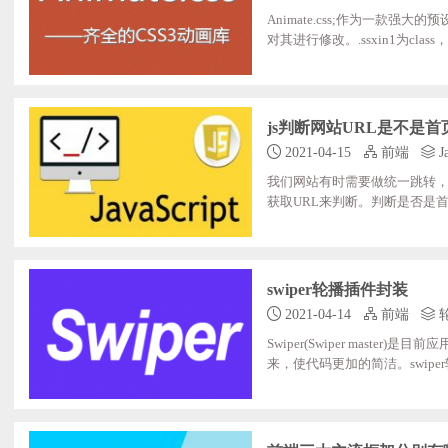
Animate.css;作为一款
对其进行修改。.ssxin1为class，可以独立为
ration:;2.5s;; ;;;;-webkit-animati
js判断网站URL是不是首
2021-04-15
前端
Ja
我们网站有时需要做统一跳转，
获取URL来判断。判断是否是首页<script> va
\.tpxhm.com(/?|/index[(.|_)].
和false，为true时即为首页页面判断是否是40
swiper轮播插件封装
2021-04-14
前端
Swiper(Swiper mas
来，使代码更加的简洁。swiper轮播插件封装;<
per;=;new;Swiper(opjnew,;{ ;;;;;;;;
Between:;0, ;;;;;;;;;;speed:600, ;;;