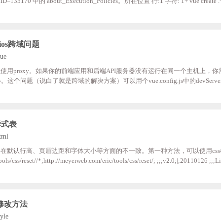
LinkID=135170 中的 about_Execution_Policies。所在位置 行:1 字符: 1+ vue create .+
or: (:) []，PSSecurityException+ FullyQualifiedErrorId : UnauthorizedAccess解
运行2、输入set-ExecutionPolicy RemoteSigned;选择Y或A，回车再次创建项
xios跨域问题
ue
使用proxy。如果你的前端应用和后端API服务器没有运行在同一个主机上，
这个问题（说白了就是跨域的解决方案）可以用个vue.config.js中的devServer.
开发环境API服务器字符串： module.exports;=;{ devServer:{ ;;;;;proxy:;‘http:
00，而后端端口号为4000，从而造成了跨域 ;;;;} } 我们打开项目，在vue.confi
{ ;;;;;;pr
样式表
tml
在默认行高、页眉边距和字体大小等方面的不一致。第一种方法，可以使用cs
s/css/reset//*;http://meyerweb.com/eric/tools/css/reset/; ;;;v2.0;|;20110126 ;;;L
ns,;kbd,;q,;s,;samp, small,;strike,;strong,;sub,;sup,;tt,;var, b,;u,;i,;center, dl,;dt,;
间修改方法
yle