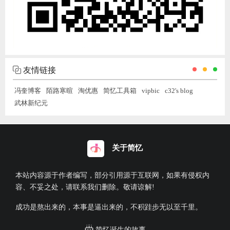
友情链接
冯奎博客
陌路寒暄
淘优惠
简忆工具箱
vipbic
c32's blog
武林新纪元
关于简忆
本站内容源于作者编写，部分引用源于互联网，如果有侵权内
容、不妥之处，请联系我们删除。敬请谅解!
成功是熬出来的，本事是逼出来的，不积跬步无以至千里。
简忆诞生的故事