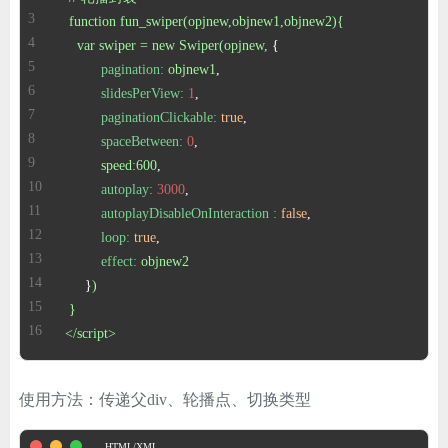
ChatGPT
function
fun_swiper(opjnew,objnew1,objnew2){
var
swiper
=
new
Swiper(opjnew,
pagination:
objnew1
slidesPerView:
1
登录
paginationClickable:
true
spaceBetween:
0
speed:600
autoplay:
3000
autoplayDisableOnInteraction :
false
loop:
true
effect:
objnew2
      }
)
}
</script>
使用方法：传递父div、轮播点、切换类型