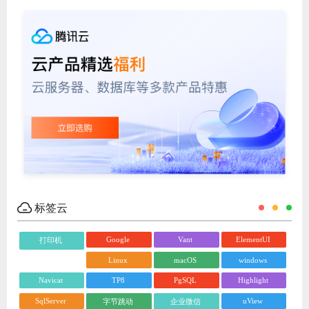
标签云
Google
Vant
ElementUI
打印机
Linux
macOS
windows
Navicat
TP8
PgSQL
Highlight
SqlServer
uView
字节跳动
企业微信