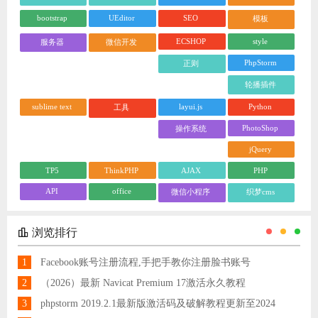
bootstrap
UEditor
SEO
模板
ECSHOP
style
服务器
微信开发
PhpStorm
正则
轮播插件
sublime text
layui.js
Python
工具
PhotoShop
操作系统
jQuery
TP5
ThinkPHP
AJAX
PHP
API
office
微信小程序
织梦cms
浏览排行
1
Facebook账号注册流程,手把手教你注册脸书账号
2
（2026）最新 Navicat Premium 17激活永久教程
3
phpstorm 2019.2.1最新版激活码及破解教程更新至2024