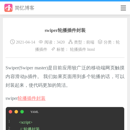
简忆博客
首页
swiper轮播插件封装
前端
2021-04-14
阅读：3420
类型：
前端
分类：
轮
后端
播插件
标签：
轮播插件
html
手册
Swiper(Swiper master)是目前应用较广泛的移动端网页触摸
日记
内容滑动js插件。 我们如果页面用到多个轮播的话，可以
其它
封装起来，使代码更加的简洁。
在线工具
swiper
轮播插件封装
优秀个人博客
省钱帮
<script>
//
轮播封装