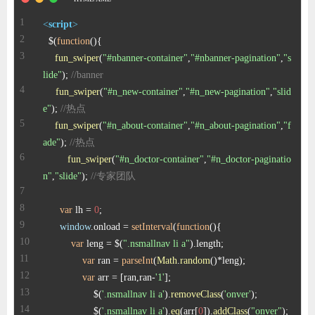
<
script
>
  $(
function
(
fun_swiper
(
"#nbanner-container"
,
"#nbanner-pagination"
,
"s
lide"
); 
//banner
fun_swiper
(
"#n_new-container"
,
"#n_new-pagination"
,
"slid
e"
); 
//热点
fun_swiper
(
"#n_about-container"
,
"#n_about-pagination"
,
"f
ade"
); 
//热点
fun_swiper
(
"#n_doctor-container"
,
"#n_doctor-paginatio
n"
,
"slide"
); 
//专家团队
var
 lh = 
0
window
.
onload
 = 
setInterval
(
function
(
var
 leng = $(
".nsmallnav li a"
).
length
var
 ran = 
parseInt
(
Math
.
random
var
 arr = [ran,ran-
'1'
                  $(
'.nsmallnav li a'
).
removeClass
(
'onver'
                  $(
'.nsmallnav li a'
).
eq
(arr[
0
]).
addClass
(
"onver"