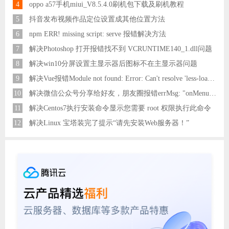
4
oppo a57手机miui_V8.5.4.0刷机包下载及刷机教程
5
抖音发布视频作品定位设置成其他位置方法
6
npm ERR! missing script: serve 报错解决方法
7
解决Photoshop 打开报错找不到 VCRUNTIME140_1.dll问题
8
解决win10分屏设置主显示器后图标不在主显示器问题
9
解决Vue报错Module not found: Error: Can't resolve 'less-loader' in 'C:\Users\Hm\Desktop\vue\vue_shop'问题
10
解决微信公众号分享给好友，朋友圈报错errMsg: "onMenuShareAppMessage:fail, the permission value is offline verifying"
11
解决Centos7执行安装命令显示您需要 root 权限执行此命令
12
解决Linux 宝塔装完了提示“请先安装Web服务器！”