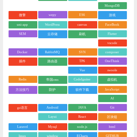
MongoDB
wepy
ES6
微擎
游戏
uni-app
WordPress
canvas
FaceBook
SEM
Flutter
云存储
刷机
vscode
Docker
RabbitMQ
SVN
composer
TP6
OneThink
插件
路由器
Vue
swoole
Redis
CodeIgniter
帝国cms
虚拟机
JavaScript
方法技巧
防护
软件下载
AI
Android
JAVA
Git
go语言
Layui
React
区块链
Laravel
Mysql
node.js
html
linux
window
ECharts
GITHUB