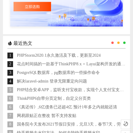
最近热文
1
PHPStorm2020.1永久激活及下载，更新至2024
2
花点时间搞的一款基于ThinkPHP8.x + Layui架构开发的通用后台管理系统
3
PostgreSQL数据库，pg数据库的一些操作命令
4
解决laravel-admin 登录无限重定向问题
5
PHP结合安卓APP，监听支付宝收款，实现个人支付宝支付接口
6
ThinkPHP6自带分页定制，自定义分页类
6
《真还传》,6亿债务已还超4亿 预计1年多之内就能还清
7
网易跟贴正在整改 暂不支持发贴
8
国务院今天发布2021节假日安排，元旦3天，春节7天，劳动节5天
9
快手视频去水印方法，如何去除快手视频水印