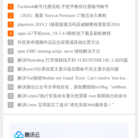
1
Facebook账号注册流程,手把手教你注册脸书账号
2
（2026）最新 Navicat Premium 17激活永久教程
3
phpstorm 2019.2.1最新版激活码及破解教程更新至2024
4
oppo a57手机miui_V8.5.4.0刷机包下载及刷机教程
5
抖音发布视频作品定位设置成其他位置方法
6
npm ERR! missing script: serve 报错解决方法
7
解决Photoshop 打开报错找不到 VCRUNTIME140_1.dll问题
8
解决win10分屏设置主显示器后图标不在主显示器问题
9
解决Vue报错Module not found: Error: Can't resolve 'less-loader' in 'C:\Users\Hm\Desktop\vue\vue_shop'问题
10
解决微信公众号分享给好友，朋友圈报错errMsg: "onMenuShareAppMessage:fail, the permission value is offline verifying"
11
解决Centos7执行安装命令显示您需要 root 权限执行此命令
12
解决Linux 宝塔装完了提示“请先安装Web服务器！”