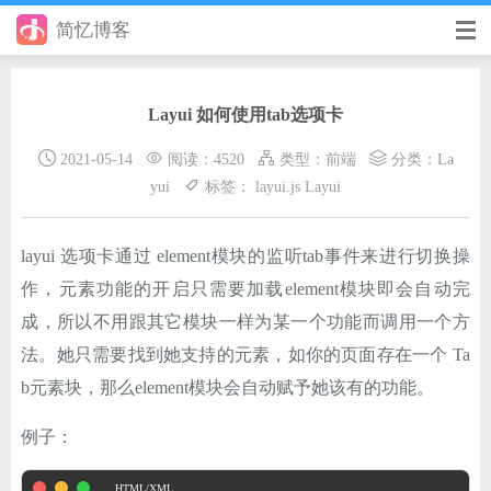
简忆博客
首页
Layui 如何使用tab选项卡
前端
2021-05-14
阅读：4520
类型：
前端
分类：
La
后端
yui
标签：
layui.js
Layui
手册
layui 选项卡通过 element模块的监听tab事件来进行切换操
日记
作，元素功能的开启只需要加载element模块即会自动完
其它
成，所以不用跟其它模块一样为某一个功能而调用一个方
法。她只需要找到她支持的元素，如你的页面存在一个 Ta
在线工具
b元素块，那么element模块会自动赋予她该有的功能。
优秀个人博客
例子：
省钱帮