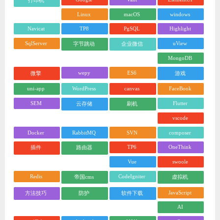
Linux
macOS
windows
Navicat
TP8
PgSQL
Highlight
SqlServer
uView
字节跳动
企业微信
MongoDB
wepy
ES6
微擎
游戏
uni-app
WordPress
canvas
FaceBook
SEM
Flutter
云存储
刷机
vscode
Docker
RabbitMQ
SVN
composer
TP6
OneThink
插件
路由器
Vue
swoole
Redis
CodeIgniter
帝国cms
虚拟机
JavaScript
方法技巧
防护
软件下载
AI