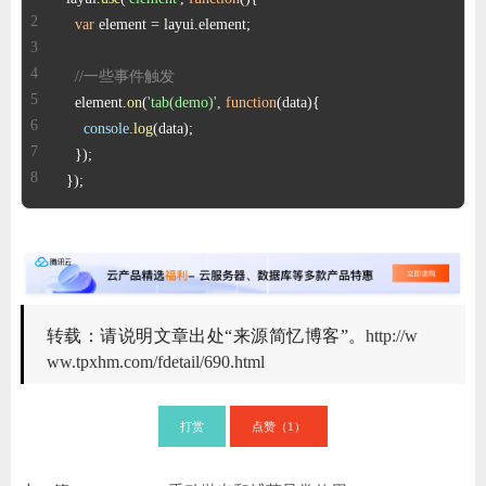
var
 element = layui.
element
//一些事件触发
  element.
on
(
'tab(demo)'
, 
function
(
data
console
.
log
});
转载：请说明文章出处“来源简忆博客”。
http://w
ww.tpxhm.com/fdetail/690.html
打赏
点赞（
）
1