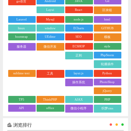
Android
JAVA
Git
go语言
Layui
React
区块链
Laravel
Mysql
node.js
html
linux
window
ECharts
GITHUB
bootstrap
UEditor
SEO
模板
ECSHOP
style
服务器
微信开发
PhpStorm
正则
轮播插件
sublime text
layui.js
Python
工具
PhotoShop
操作系统
jQuery
TP5
ThinkPHP
AJAX
PHP
API
office
微信小程序
织梦cms
浏览排行