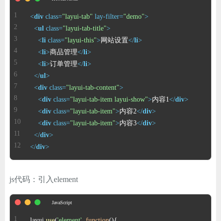
ChatGPT
<
div
class
=
"layui-tab"
lay-filter
=
"demo"
>
<
ul
class
=
"layui-tab-title"
>
<
li
class
=
"layui-this"
>
网站设置
</
li
>
登录
<
li
>
商品管理
</
li
>
<
li
>
订单管理
</
li
>
</
ul
>
<
div
class
=
"layui-tab-content"
>
<
div
class
=
"layui-tab-item layui-show"
>
内容1
</
div
>
<
div
class
=
"layui-tab-item"
>
内容2
</
div
>
<
div
class
=
"layui-tab-item"
>
内容3
</
div
>
</
div
>
</
div
>
js代码：引入element
layui.
use
(
'element'
, 
function
(