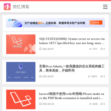
简忆博客
首页
前端
SQLSTATE[42000]: Syntax error or access vio
后端
lation: 1071 Specified key was too long; max k
ey length
2021-04-07
3737
0
手册
日记
安装Dcat Admin,一款高颜值的后台系统构建工
具，简单高效，开箱即用
其它
2021-04-07
10971
0
在线工具
优秀个人博客
laravel框架中使用redis时报错:Please make su
re the PHP Redis extension is installed and ena
bled
省钱帮
2021-03-18
4530
0