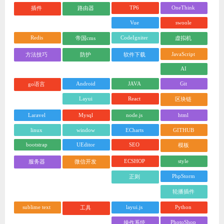
TP6
OneThink
插件
路由器
Vue
swoole
Redis
CodeIgniter
帝国cms
虚拟机
JavaScript
方法技巧
防护
软件下载
AI
Android
JAVA
Git
go语言
Layui
React
区块链
Laravel
Mysql
node.js
html
linux
window
ECharts
GITHUB
bootstrap
UEditor
SEO
模板
ECSHOP
style
服务器
微信开发
PhpStorm
正则
轮播插件
sublime text
layui.js
Python
工具
PhotoShop
操作系统