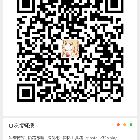
友情链接
冯奎博客
陌路寒暄
淘优惠
简忆工具箱
vipbic
c32's blog