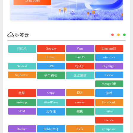
标签云
Google
Vant
ElementUI
打印机
Linux
macOS
windows
Navicat
TP8
PgSQL
Highlight
SqlServer
uView
字节跳动
企业微信
MongoDB
wepy
ES6
微擎
游戏
uni-app
WordPress
canvas
FaceBook
SEM
Flutter
云存储
刷机
vscode
Docker
RabbitMQ
SVN
composer