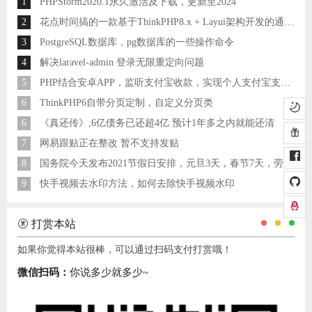
1
PHPStorm2020.1永久激活及下载，更新至2024
2
花点时间搞的一款基于ThinkPHP8.x + Layui架构开发的通用后台管理系统
3
PostgreSQL数据库，pg数据库的一些操作命令
4
解决laravel-admin 登录无限重定向问题
5
PHP结合安卓APP，监听支付宝收款，实现个人支付宝支付接口
6
ThinkPHP6自带分页定制，自定义分页类
6
《真还传》,6亿债务已还超4亿 预计1年多之内就能还清
7
网易跟贴正在整改 暂不支持发贴
8
国务院今天发布2021节假日安排，元旦3天，春节7天，劳动节5天
9
快手视频去水印方法，如何去除快手视频水印
打赏本站
如果你觉得本站很棒，可以通过扫码支付打赏哦！
微信扫码：
你说多少就多少~