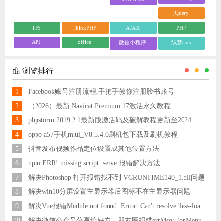
jQuery
TP5
ThinkPHP
AJAX
PHP
API
office
微信小程序
织梦cms
浏览排行
1
Facebook账号注册流程,手把手教你注册脸书账号
2
（2026）最新 Navicat Premium 17激活永久教程
3
phpstorm 2019.2.1最新版激活码及破解教程更新至2024
4
oppo a57手机miui_V8.5.4.0刷机包下载及刷机教程
5
抖音发布视频作品定位设置成其他位置方法
6
npm ERR! missing script: serve 报错解决方法
7
解决Photoshop 打开报错找不到 VCRUNTIME140_1.dll问题
8
解决win10分屏设置主显示器后图标不在主显示器问题
9
解决Vue报错Module not found: Error: Can't resolve 'less-loader' in 'C:\Users\Hm\Desktop\vue\vue_shop'问题
10
解决微信公众号分享给好友，朋友圈报错errMsg: "onMenuShareAppMessage:fail, the permission value is offline verifying"