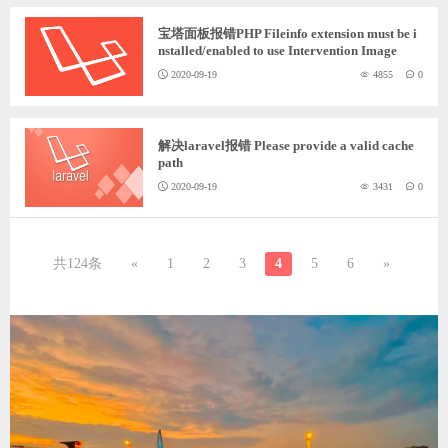
宝塔面板报错PHP Fileinfo extension must be i
nstalled/enabled to use Intervention Image
2020-09-19
4855
0
解决laravel报错 Please provide a valid cache
path
2020-09-19
3431
0
共124条
«
1
2
3
4
5
6
»