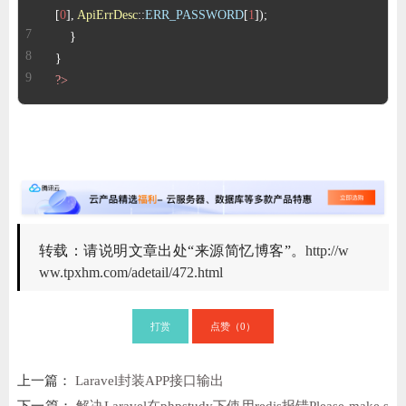
[
0
], 
ApiErrDesc
::
ERR_PASSWORD
[
1
?>
转载：请说明文章出处“来源简忆博客”。
http://w
ww.tpxhm.com/adetail/472.html
打赏
点赞（
）
0
上一篇：
Laravel封装APP接口输出
下一篇：
解决Laravel在phpstudy下使用redis报错Please make s