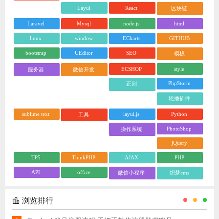
Layui
React
区块链
Laravel
Mysql
node.js
html
linux
window
ECharts
GITHUB
bootstrap
UEditor
SEO
模板
ECSHOP
style
服务器
微信开发
PhpStorm
正则
轮播插件
sublime text
layui.js
Python
工具
PhotoShop
操作系统
jQuery
TP5
ThinkPHP
AJAX
PHP
API
office
微信小程序
织梦cms
浏览排行