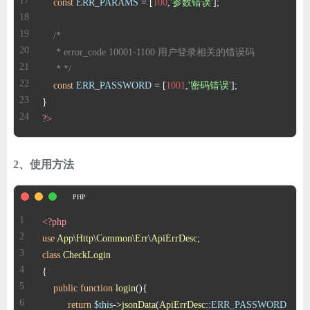
const
ERR_PARAMS
 = [
100
,
'参数错误'
     * */
const
ERR_PASSWORD
 = [
1001
,
'密码错误'
?>
2、使用方法
<?php
use
App
\
Http
\
Common
\
Err
\
ApiErrDesc
class
CheckLogin
public
function
login
(
)
return
$this
->
jsonData
(
ApiErrDesc
::
ERR_PASSWORD