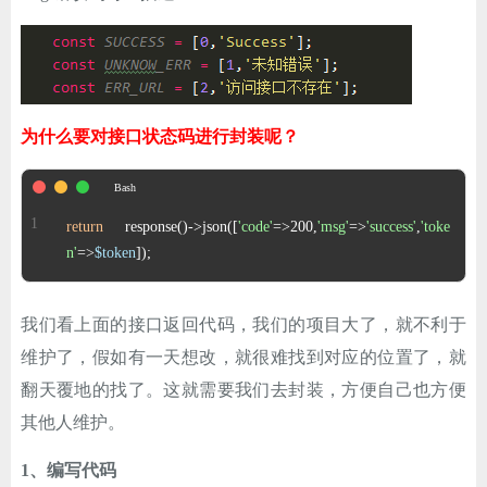
ChatGPT
登录
为什么要对接口状态码进行封装呢？
return
 response()->json([
'code'
=>200,
'msg'
=>
'success'
,
'toke
n'
=>
$token
]);
我们看上面的接口返回代码，我们的项目大了，就不利于
维护了，假如有一天想改，就很难找到对应的位置了，就
翻天覆地的找了。这就需要我们去封装，方便自己也方便
其他人维护。
1、编写代码