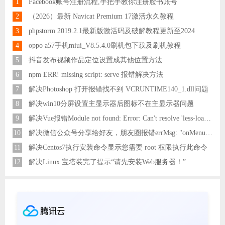
1
Facebook账号注册流程,手把手教你注册脸书账号
2
（2026）最新 Navicat Premium 17激活永久教程
3
phpstorm 2019.2.1最新版激活码及破解教程更新至2024
4
oppo a57手机miui_V8.5.4.0刷机包下载及刷机教程
5
抖音发布视频作品定位设置成其他位置方法
6
npm ERR! missing script: serve 报错解决方法
7
解决Photoshop 打开报错找不到 VCRUNTIME140_1.dll问题
8
解决win10分屏设置主显示器后图标不在主显示器问题
9
解决Vue报错Module not found: Error: Can't resolve 'less-loader' in 'C:\Users\Hm\Desktop\vue\vue_shop'问题
10
解决微信公众号分享给好友，朋友圈报错errMsg: "onMenuShareAppMessage:fail, the permission value is offline verifying"
11
解决Centos7执行安装命令显示您需要 root 权限执行此命令
12
解决Linux 宝塔装完了提示“请先安装Web服务器！”