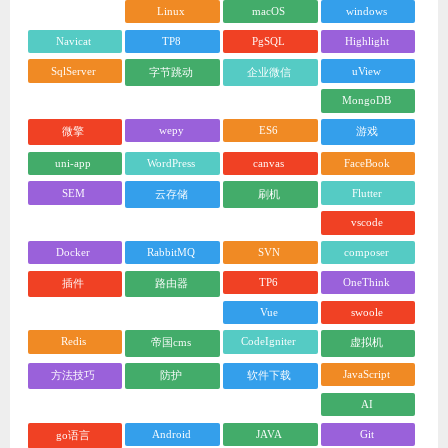
Linux
macOS
windows
Navicat
TP8
PgSQL
Highlight
SqlServer
uView
字节跳动
企业微信
MongoDB
wepy
ES6
微擎
游戏
uni-app
WordPress
canvas
FaceBook
SEM
Flutter
云存储
刷机
vscode
Docker
RabbitMQ
SVN
composer
TP6
OneThink
插件
路由器
Vue
swoole
Redis
CodeIgniter
帝国cms
虚拟机
JavaScript
方法技巧
防护
软件下载
AI
Android
JAVA
Git
go语言