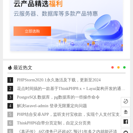
最近热文
1
PHPStorm2020.1永久激活及下载，更新至2024
2
花点时间搞的一款基于ThinkPHP8.x + Layui架构开发的通用后台管理系统
3
PostgreSQL数据库，pg数据库的一些操作命令
4
解决laravel-admin 登录无限重定向问题
5
PHP结合安卓APP，监听支付宝收款，实现个人支付宝支付接口
6
ThinkPHP6自带分页定制，自定义分页类
6
《真还传》,6亿债务已还超4亿 预计1年多之内就能还清