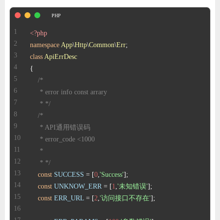
<?php
namespace
App
\
Http
\
Common
\
Err
class
ApiErrDesc
     * */
     * */
const
SUCCESS
 = [
0
,
'Success'
const
UNKNOW_ERR
 = [
1
,
'未知错误'
const
ERR_URL
 = [
2
,
'访问接口不存在'