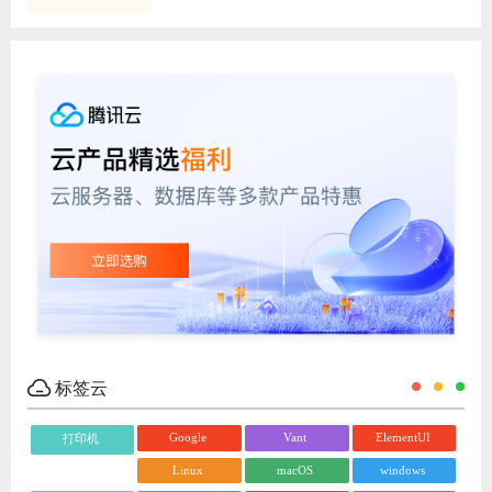
标签云
Google
Vant
ElementUI
打印机
Linux
macOS
windows