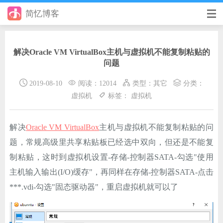
简忆博客
首页
解决Oracle VM VirtualBox主机与虚拟机不能复制粘贴的
前端
问题
后端
2019-08-10
阅读：12014
类型：
其它
分类：
虚拟机
标签：
虚拟机
手册
日记
解决
Oracle VM VirtualBox
主机与虚拟机不能复制粘贴的问
题，常规高级里共享粘贴板已经选中双向，但还是不能复
其它
制粘贴，这时到虚拟机设置-存储-控制器SATA-勾选"使用
在线工具
主机输入输出(I/O)缓存"，再同样在存储-控制器SATA-点击
***.vdi-勾选"固态驱动器"，重启虚拟机就可以了
优秀个人博客
省钱帮