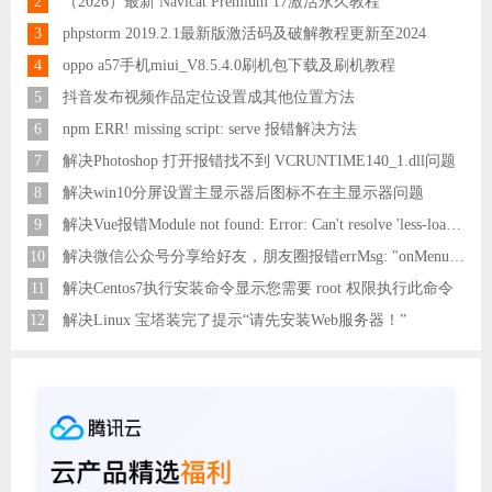
2
（2026）最新 Navicat Premium 17激活永久教程
3
phpstorm 2019.2.1最新版激活码及破解教程更新至2024
4
oppo a57手机miui_V8.5.4.0刷机包下载及刷机教程
5
抖音发布视频作品定位设置成其他位置方法
6
npm ERR! missing script: serve 报错解决方法
7
解决Photoshop 打开报错找不到 VCRUNTIME140_1.dll问题
8
解决win10分屏设置主显示器后图标不在主显示器问题
9
解决Vue报错Module not found: Error: Can't resolve 'less-loader' in 'C:\Users\Hm\Desktop\vue\vue_shop'问题
10
解决微信公众号分享给好友，朋友圈报错errMsg: "onMenuShareAppMessage:fail, the permission value is offline verifying"
11
解决Centos7执行安装命令显示您需要 root 权限执行此命令
12
解决Linux 宝塔装完了提示“请先安装Web服务器！”