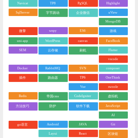
Navicat
TP8
PgSQL
Highlight
SqlServer
uView
字节跳动
企业微信
MongoDB
wepy
ES6
微擎
游戏
uni-app
WordPress
canvas
FaceBook
SEM
Flutter
云存储
刷机
vscode
Docker
RabbitMQ
SVN
composer
TP6
OneThink
插件
路由器
Vue
swoole
Redis
CodeIgniter
帝国cms
虚拟机
JavaScript
方法技巧
防护
软件下载
AI
Android
JAVA
Git
go语言
Layui
React
区块链