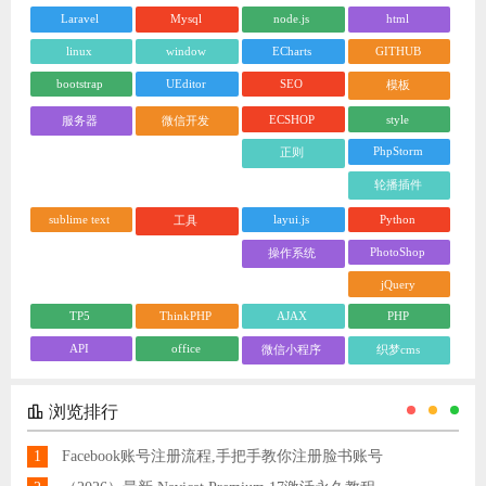
Laravel
Mysql
node.js
html
linux
window
ECharts
GITHUB
bootstrap
UEditor
SEO
模板
ECSHOP
style
服务器
微信开发
PhpStorm
正则
轮播插件
sublime text
layui.js
Python
工具
PhotoShop
操作系统
jQuery
TP5
ThinkPHP
AJAX
PHP
API
office
微信小程序
织梦cms
浏览排行
1
Facebook账号注册流程,手把手教你注册脸书账号