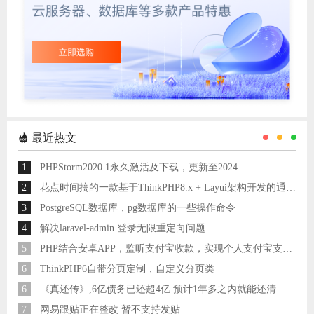
最近热文
1
PHPStorm2020.1永久激活及下载，更新至2024
2
花点时间搞的一款基于ThinkPHP8.x + Layui架构开发的通用后台管理系统
3
PostgreSQL数据库，pg数据库的一些操作命令
4
解决laravel-admin 登录无限重定向问题
5
PHP结合安卓APP，监听支付宝收款，实现个人支付宝支付接口
6
ThinkPHP6自带分页定制，自定义分页类
6
《真还传》,6亿债务已还超4亿 预计1年多之内就能还清
7
网易跟贴正在整改 暂不支持发贴