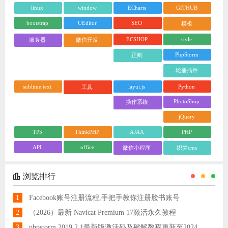
linux
window
ECharts
GITHUB
bootstrap
UEditor
SEO
模板
ECSHOP
style
服务器
微信开发
PhpStorm
正则
轮播插件
sublime text
layui.js
Python
工具
PhotoShop
操作系统
jQuery
TP5
ThinkPHP
AJAX
PHP
API
office
微信小程序
织梦cms
浏览排行
1
Facebook账号注册流程,手把手教你注册脸书账号
2
（2026）最新 Navicat Premium 17激活永久教程
3
phpstorm 2019.2.1最新版激活码及破解教程更新至2024