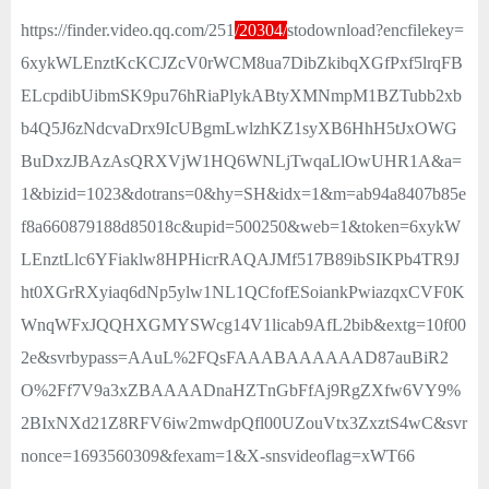
https://finder.video.qq.com/251
/20304/
stodownload?encfilekey=
6xykWLEnztKcKCJZcV0rWCM8ua7DibZkibqXGfPxf5lrqFB
ELcpdibUibmSK9pu76hRiaPlykABtyXMNmpM1BZTubb2xb
b4Q5J6zNdcvaDrx9IcUBgmLwlzhKZ1syXB6HhH5tJxOWG
BuDxzJBAzAsQRXVjW1HQ6WNLjTwqaLlOwUHR1A&a=
1&bizid=1023&dotrans=0&hy=SH&idx=1&m=ab94a8407b85e
f8a660879188d85018c&upid=500250&web=1&token=6xykW
LEnztLlc6YFiaklw8HPHicrRAQAJMf517B89ibSIKPb4TR9J
ht0XGrRXyiaq6dNp5ylw1NL1QCfofESoiankPwiazqxCVF0K
WnqWFxJQQHXGMYSWcg14V1licab9AfL2bib&extg=10f00
2e&svrbypass=AAuL%2FQsFAAABAAAAAAD87auBiR2
O%2Ff7V9a3xZBAAAADnaHZTnGbFfAj9RgZXfw6VY9%
2BIxNXd21Z8RFV6iw2mwdpQfl00UZouVtx3ZxztS4wC&svr
nonce=1693560309&fexam=1&X-snsvideoflag=xWT66