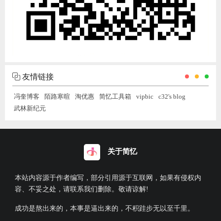
友情链接
冯奎博客
陌路寒暄
淘优惠
简忆工具箱
vipbic
c32's blog
武林新纪元
关于简忆
本站内容源于作者编写，部分引用源于互联网，如果有侵权内
容、不妥之处，请联系我们删除。敬请谅解!
成功是熬出来的，本事是逼出来的，不积跬步无以至千里。