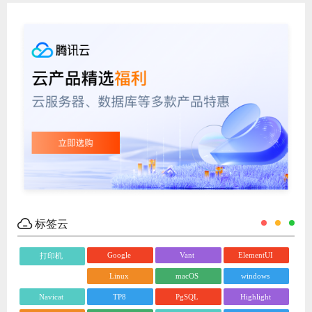
标签云
Google
Vant
ElementUI
打印机
Linux
macOS
windows
Navicat
TP8
PgSQL
Highlight