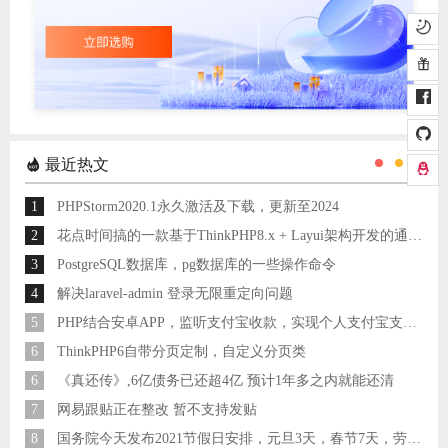
最近热文
1
PHPStorm2020.1永久激活及下载，更新至2024
2
花点时间搞的一款基于ThinkPHP8.x + Layui架构开发的通用后台管理系统
3
PostgreSQL数据库，pg数据库的一些操作命令
4
解决laravel-admin 登录无限重定向问题
5
PHP结合安卓APP，监听支付宝收款，实现个人支付宝支付接口
6
ThinkPHP6自带分页定制，自定义分页类
6
《真还传》,6亿债务已还超4亿 预计1年多之内就能还清
7
网易跟贴正在整改 暂不支持发贴
8
国务院今天发布2021节假日安排，元旦3天，春节7天，劳动节5天