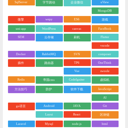
SqlServer
uView
字节跳动
企业微信
MongoDB
wepy
ES6
微擎
游戏
uni-app
WordPress
canvas
FaceBook
SEM
Flutter
云存储
刷机
vscode
Docker
RabbitMQ
SVN
composer
TP6
OneThink
插件
路由器
Vue
swoole
Redis
CodeIgniter
帝国cms
虚拟机
JavaScript
方法技巧
防护
软件下载
AI
Android
JAVA
Git
go语言
Layui
React
区块链
Laravel
Mysql
node.js
html