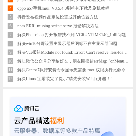
4
oppo a57手机miui_V8.5.4.0刷机包下载及刷机教程
5
抖音发布视频作品定位设置成其他位置方法
6
npm ERR! missing script: serve 报错解决方法
7
解决Photoshop 打开报错找不到 VCRUNTIME140_1.dll问题
8
解决win10分屏设置主显示器后图标不在主显示器问题
9
解决Vue报错Module not found: Error: Can't resolve 'less-loader' in 'C:\Users\Hm\Desktop\vue\vue_shop'问题
10
解决微信公众号分享给好友，朋友圈报错errMsg: "onMenuShareAppMessage:fail, the permission value is offline verifying"
11
解决Centos7执行安装命令显示您需要 root 权限执行此命令
12
解决Linux 宝塔装完了提示“请先安装Web服务器！”