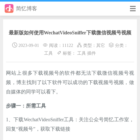
简忆博客
首页
最新版如何使用WechatVideoSniffer下载微信视频号视频
前端
2023-09-01
阅读：11122
类型：
其它
分类：
后端
工具
标签：
工具
插件
手册
网站上很多下载视频号的软件都无法下载微信视频号视
日记
频，博主找到了以下软件可以成功的下载视频号视频，做
其它
自媒体的同学可以看下。
在线工具
步骤一：所需工具
优秀个人博客
1、下载WechatVideoSniffer工具：关注公众号简忆工作室，
回复“视频号”，获取下载链接
省钱帮