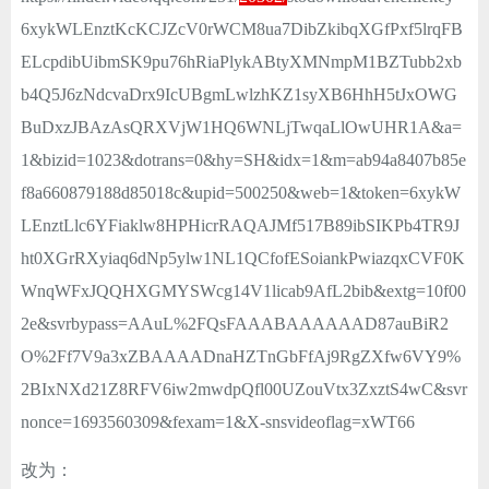
6xykWLEnztKcKCJZcV0rWCM8ua7DibZkibqXGfPxf5lrqFB
ELcpdibUibmSK9pu76hRiaPlykABtyXMNmpM1BZTubb2xb
b4Q5J6zNdcvaDrx9IcUBgmLwlzhKZ1syXB6HhH5tJxOWG
BuDxzJBAzAsQRXVjW1HQ6WNLjTwqaLlOwUHR1A&a=
1&bizid=1023&dotrans=0&hy=SH&idx=1&m=ab94a8407b85e
f8a660879188d85018c&upid=500250&web=1&token=6xykW
LEnztLlc6YFiaklw8HPHicrRAQAJMf517B89ibSIKPb4TR9J
ht0XGrRXyiaq6dNp5ylw1NL1QCfofESoiankPwiazqxCVF0K
WnqWFxJQQHXGMYSWcg14V1licab9AfL2bib&extg=10f00
2e&svrbypass=AAuL%2FQsFAAABAAAAAAD87auBiR2
O%2Ff7V9a3xZBAAAADnaHZTnGbFfAj9RgZXfw6VY9%
2BIxNXd21Z8RFV6iw2mwdpQfl00UZouVtx3ZxztS4wC&svr
nonce=1693560309&fexam=1&X-snsvideoflag=xWT66
改为：