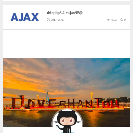
ChatGPT
thinphp3.2 +ajax登录
2017-05-07
4552
0
登录