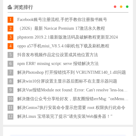
浏览排行
1
Facebook账号注册流程,手把手教你注册脸书账号
2
（2026）最新 Navicat Premium 17激活永久教程
3
phpstorm 2019.2.1最新版激活码及破解教程更新至2024
4
oppo a57手机miui_V8.5.4.0刷机包下载及刷机教程
5
抖音发布视频作品定位设置成其他位置方法
6
npm ERR! missing script: serve 报错解决方法
7
解决Photoshop 打开报错找不到 VCRUNTIME140_1.dll问题
8
解决win10分屏设置主显示器后图标不在主显示器问题
9
解决Vue报错Module not found: Error: Can't resolve 'less-loader' in 'C:\Users\Hm\Desktop\vue\vue_shop'问题
10
解决微信公众号分享给好友，朋友圈报错errMsg: "onMenuShareAppMessage:fail, the permission value is offline verifying"
11
解决Centos7执行安装命令显示您需要 root 权限执行此命令
12
解决Linux 宝塔装完了提示“请先安装Web服务器！”