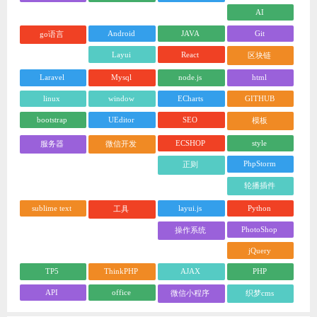
AI
Android
JAVA
Git
go语言
Layui
React
区块链
Laravel
Mysql
node.js
html
linux
window
ECharts
GITHUB
bootstrap
UEditor
SEO
模板
ECSHOP
style
服务器
微信开发
PhpStorm
正则
轮播插件
sublime text
layui.js
Python
工具
PhotoShop
操作系统
jQuery
TP5
ThinkPHP
AJAX
PHP
API
office
微信小程序
织梦cms