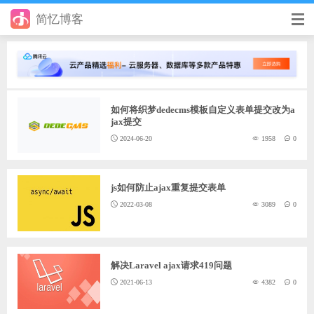
简忆博客
首页
前端
如何将织梦dedecms模板自定义表单提交改为a
后端
jax提交
2024-06-20
1958
0
手册
日记
js如何防止ajax重复提交表单
其它
2022-03-08
3089
0
在线工具
优秀个人博客
解决Laravel ajax请求419问题
2021-06-13
4382
0
省钱帮