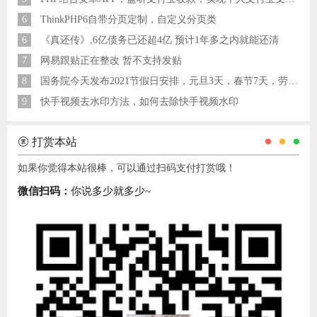
6
ThinkPHP6自带分页定制，自定义分页类
6
《真还传》,6亿债务已还超4亿 预计1年多之内就能还清
7
网易跟贴正在整改 暂不支持发贴
8
国务院今天发布2021节假日安排，元旦3天，春节7天，劳动节5天
9
快手视频去水印方法，如何去除快手视频水印
打赏本站
如果你觉得本站很棒，可以通过扫码支付打赏哦！
微信扫码：
你说多少就多少~