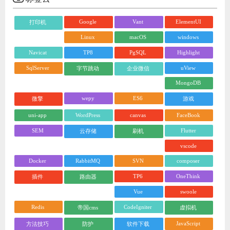
Google
Vant
ElementUI
打印机
Linux
macOS
windows
Navicat
TP8
PgSQL
Highlight
SqlServer
uView
字节跳动
企业微信
MongoDB
wepy
ES6
微擎
游戏
uni-app
WordPress
canvas
FaceBook
SEM
Flutter
云存储
刷机
vscode
Docker
RabbitMQ
SVN
composer
TP6
OneThink
插件
路由器
Vue
swoole
Redis
CodeIgniter
帝国cms
虚拟机
JavaScript
方法技巧
防护
软件下载