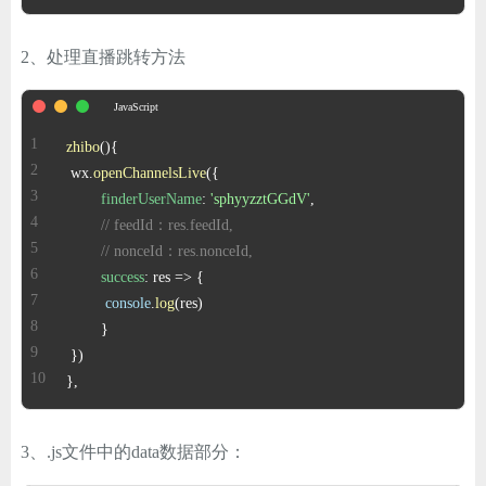
2、处理直播跳转方法
zhibo
(
 wx.
openChannelsLive
finderUserName
: 
'sphyyzztGGdV'
// feedId：res.feedId,
// nonceId：res.nonceId,
success
: 
res
 =>
console
.
log
},
3、.js文件中的data数据部分：