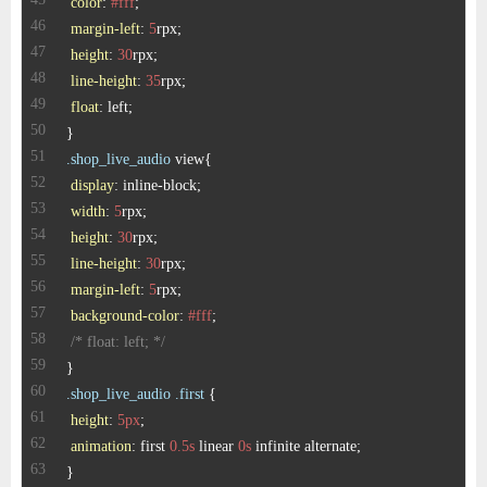
color
: 
#fff
margin-left
: 
5
height
: 
30
line-height
: 
35
float
.shop_live_audio
display
width
: 
5
height
: 
30
line-height
: 
30
margin-left
: 
5
background-color
: 
#fff
/* float: left; */
.shop_live_audio
.first
height
: 
5px
animation
: first 
0.5s
 linear 
0s