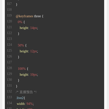
@keyframes
0%
height
: 
14px
50%
height
: 
12px
100%
height
: 
10px
/* 直播预告 */
.live2
width
: 
94%