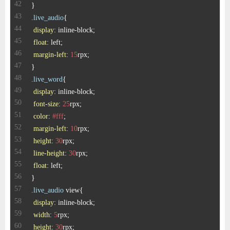
.live_audio
display
float
margin-left
: 
15
.live_word
display
font-size
: 
25
color
: 
#fff
margin-left
: 
10
height
: 
30
line-height
: 
30
float
.live_audio
display
width
: 
5
height
: 
30