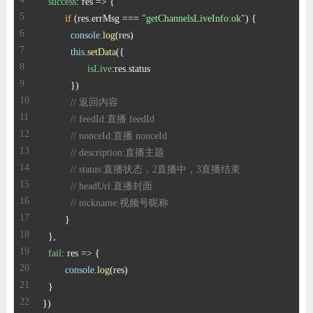
success
: 
res
 =>
if
 (res.
errMsg
 === 
"getChannelsLiveInfo:ok"
console
.
log
this
.
setData
isLive
:res.
status
// 返回内容
// feedId:直播 feedId
// nonceId:直播 nonceId
// description:直播主题
// status:直播状态，2直播中，3直播结束
// headUrl:直播封面
// nickname:视频号昵称
fail
: 
res
 =>
console
.
log
})