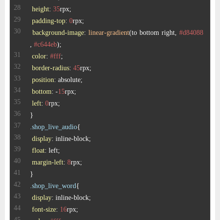
height
: 
35
padding-top
: 
0
background-image
: 
linear-gradient
(to bottom right, 
#d84088
, 
#c644eb
color
: 
#fff
border-radius
: 
45
position
bottom
: -
15
left
: 
0
.shop_live_audio
display
float
margin-left
: 
8
.shop_live_word
display
font-size
: 
16