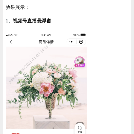
ChatGPT
效果展示：
1、
视频号直播悬浮窗
登录