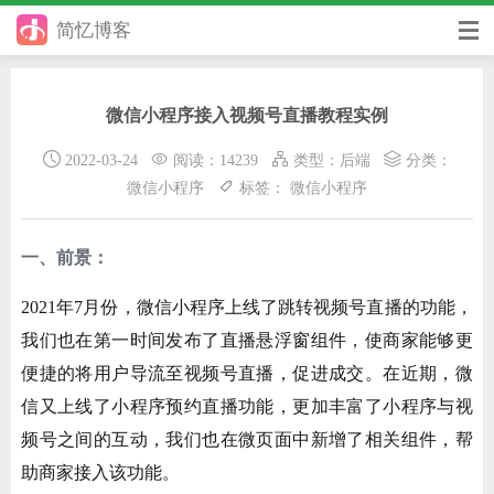
简忆博客
首页
微信小程序接入视频号直播教程实例
前端
2022-03-24
阅读：14239
类型：
后端
分类：
后端
微信小程序
标签：
微信小程序
手册
一、前景：
日记
2021年7月份，微信小程序上线了跳转视频号直播的功能，
其它
我们也在第一时间发布了直播悬浮窗组件，使商家能够更
在线工具
便捷的将用户导流至视频号直播，促进成交。在近期，微
信又上线了小程序预约直播功能，更加丰富了小程序与视
优秀个人博客
频号之间的互动，我们也在微页面中新增了相关组件，帮
省钱帮
助商家接入该功能。