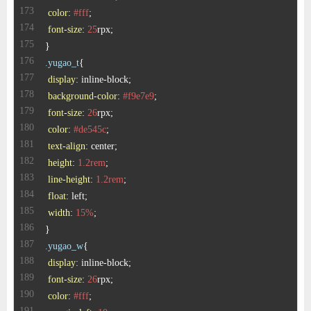
color
: 
#fff
font-size
: 
25
.yugao_t
display
background-color
: 
#f9e7e9
font-size
: 
26
color
: 
#de545c
text-align
height
: 
1.2rem
line-height
: 
1.2rem
float
width
: 
15%
.yugao_w
display
font-size
: 
26
color
: 
#fff