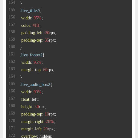
.live_title2
width
: 
95%
color
: 
#fff
padding-left
: 
20
padding-top
: 
35
.live_footer2
width
: 
95%
margin-top
: 
60
.live_audio_box2
width
: 
90%
float
height
: 
50
padding-top
: 
10
margin-right
: 
28%
margin-left
: 
20
overflow