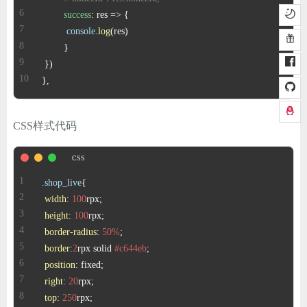
success
: 
res
 =>
console
.
log
},
CSS样式代码
.shop_live
width
: 
100
height
: 
100
border-radius
: 
50%
border
:
2
rpx solid 
#c644eb
position
right
: 
20
top
: 
250