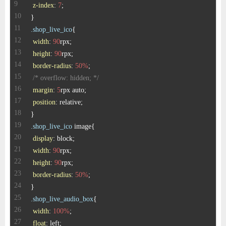
z-index
: 
7
.shop_live_ico
width
: 
90
height
: 
90
border-radius
: 
50%
/* overflow: hidden; */
margin
: 
5
position
.shop_live_ico
display
width
: 
90
height
: 
90
border-radius
: 
50%
.shop_live_audio_box
width
: 
100%
float