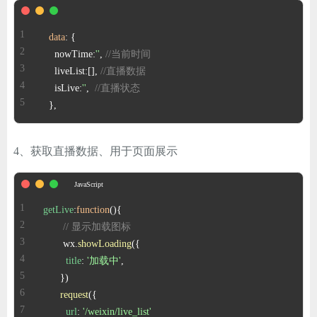
data
    nowTime:
''
, 
//当前时间
    liveList:[], 
//直播数据
    isLive:
''
,  
//直播状态
  },
4、获取直播数据、用于页面展示
getLive
:
function
(
// 显示加载图标
       wx.
showLoading
title
: 
'加载中'
request
url
: 
'/weixin/live_list'