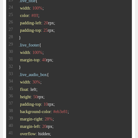
.live_title
width
: 
100%
color
: 
#fff
padding-left
: 
20
padding-top
: 
25
.live_footer
width
: 
100%
margin-top
: 
40
.live_audio_box
width
: 
30%
float
height
: 
50
padding-top
: 
10
background-color
: 
#eb3e81
margin-right
: 
28%
margin-left
: 
20
overflow