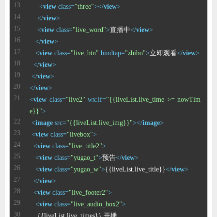
<
view
class
=
"three"
>
</
view
>
</
view
>
<
view
class
=
"live_word"
>
直播中
</
view
>
</
view
>
<
view
class
=
"live_btn"
bindtap
=
"zhibo"
>
立即观看
</
view
>
</
view
>
</
view
>
</
view
>
<
view
class
=
"live2"
wx:if
=
"{{liveList.live_time >= nowTim
e}}"
>
<
image
src
=
"{{liveList.live_img}}"
>
</
image
>
<
view
class
=
"livebox"
>
<
view
class
=
"live_title2"
>
<
view
class
=
"yugao_t"
>
预告
</
view
>
<
view
class
=
"yugao_w"
>
{{liveList.live_title}}
</
view
>
</
view
>
<
view
class
=
"live_footer2"
>
<
view
class
=
"live_audio_box2"
>