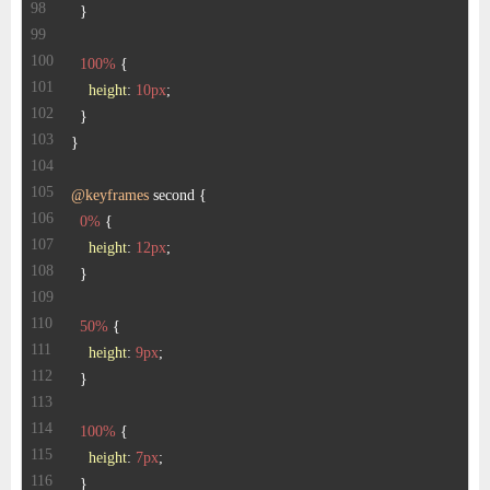
100%
height
: 
10px
@keyframes
0%
height
: 
12px
50%
height
: 
9px
100%
height
: 
7px