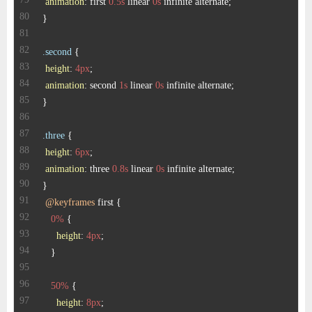
animation
: first 
0.5s
 linear 
0s
.second
height
: 
4px
animation
: second 
1s
 linear 
0s
.three
height
: 
6px
animation
: three 
0.8s
 linear 
0s
@keyframes
0%
height
: 
4px
50%
height
: 
8px