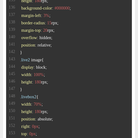
height
: 
180
background-color
: 
#000000
margin-left
: 
3%
border-radius
: 
15
margin-top
: 
20
overflow
position
.live2
display
width
: 
100%
height
: 
180
.livebox2
width
: 
70%
height
: 
180
position
right
: 
0px
top
: 
0px