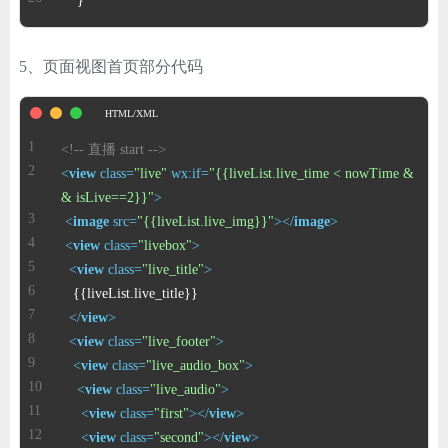
    }
5、页面视图首页部分代码
<!-- 直播 start -->
<
view
class
=
"live"
wx:if
=
"{{liveList.live_time < nowTime &
& isLive==2}}"
>
<
image
src
=
"{{liveList.live_img}}"
>
</
image
>
<
view
class
=
"livebox"
>
<
view
class
=
"live_title"
>
</
view
>
<
view
class
=
"live_footer"
>
<
view
class
=
"live_audio_box"
>
<
view
class
=
"live_audio"
>
<
view
class
=
"first"
>
</
view
>
<
view
class
=
"second"
>
</
view
>