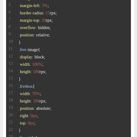
margin-left
: 
3%
border-radius
: 
15
margin-top
: 
20
overflow
position
.live
display
width
: 
100%
height
: 
180
.livebox
width
: 
70%
height
: 
180
position
right
: 
0px
top
: 
0px