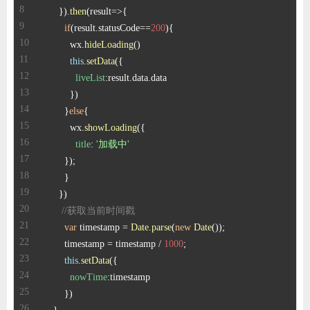
      }).
then
(
result
=>
if
(result.
statusCode
==
200
          wx.
hideLoading
this
.
setData
liveList
:result.
data
.
data
        }
else
          wx.
showLoading
title
: 
'加载中'
//获取当前时间戳  
var
 timestamp = 
Date
.
parse
(
new
Date
        timestamp = timestamp / 
1000
this
.
setData
nowTime