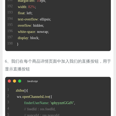
margin-left
: 
10
width
: 
82%
float
text-overflow
overflow
white-space
display
 }
6、我们在每个商品详情页面中加入我们的直播按钮，用于
显示直播按钮
zhibo
(
 wx.
openChannelsLive
finderUserName
: 
'sphyyzztGGdV'
// feedId：res.feedId,
// nonceId：res.nonceId,