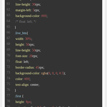
line-height
: 
30
margin-left
: 
5
background-color
: 
#fff
/* float: left; */
.live_btn
width
: 
30%
height
: 
50
line-height
: 
50
font-size
: 
28
float
border-radius
: 
45
background-color
: 
rgba
(
0
, 
0
, 
0
, 
0.5
color
: 
#fff
text-align
.first
height
: 
8px