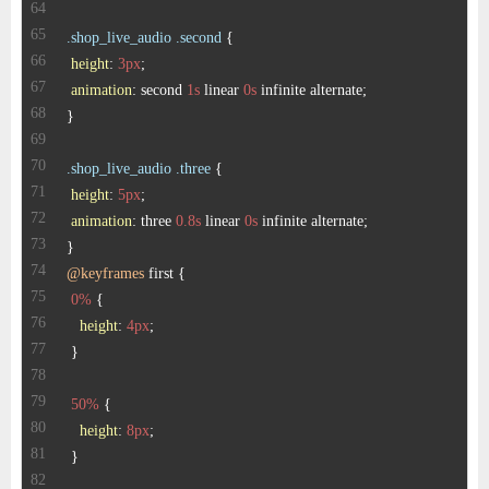
.shop_live_audio
.second
height
: 
3px
animation
: second 
1s
 linear 
0s
.shop_live_audio
.three
height
: 
5px
animation
: three 
0.8s
 linear 
0s
@keyframes
0%
height
: 
4px
50%
height
: 
8px