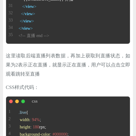
</
view
>
</
view
>
</
view
>
</
view
>
<!-- 直播 end -->
这里读取后端直播列表数据，再加上获取到直播状态，如
果为2表示正在直播，就显示正在直播，用户可以点击立即
观看跳转至直播
CSS样式代码：
.live
width
: 
94%
height
: 
180
background-color
: 
#000000