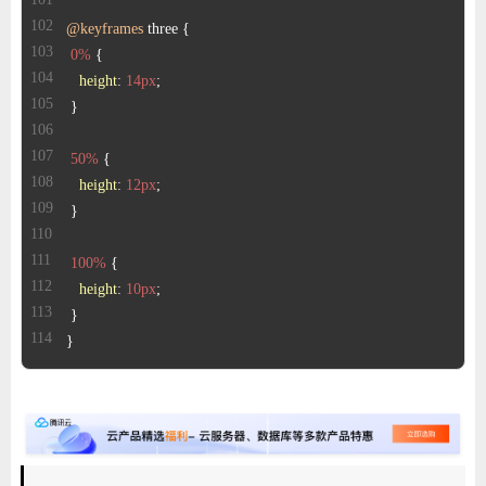
@keyframes
0%
height
: 
14px
50%
height
: 
12px
100%
height
: 
10px
}