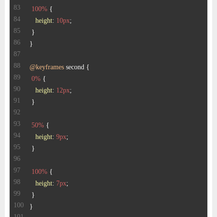
100%
height
: 
10px
@keyframes
0%
height
: 
12px
50%
height
: 
9px
100%
height
: 
7px