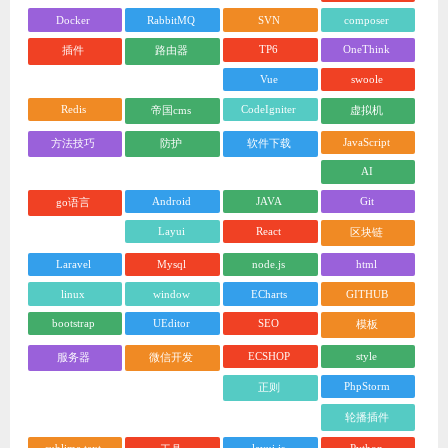
Docker
RabbitMQ
SVN
composer
TP6
OneThink
插件
路由器
Vue
swoole
Redis
CodeIgniter
帝国cms
虚拟机
JavaScript
方法技巧
防护
软件下载
AI
Android
JAVA
Git
go语言
Layui
React
区块链
Laravel
Mysql
node.js
html
linux
window
ECharts
GITHUB
bootstrap
UEditor
SEO
模板
ECSHOP
style
服务器
微信开发
PhpStorm
正则
轮播插件