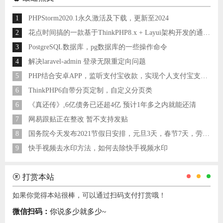
1
PHPStorm2020.1永久激活及下载，更新至2024
2
花点时间搞的一款基于ThinkPHP8.x + Layui架构开发的通用后台管理系统
3
PostgreSQL数据库，pg数据库的一些操作命令
4
解决laravel-admin 登录无限重定向问题
5
PHP结合安卓APP，监听支付宝收款，实现个人支付宝支付接口
6
ThinkPHP6自带分页定制，自定义分页类
6
《真还传》,6亿债务已还超4亿 预计1年多之内就能还清
7
网易跟贴正在整改 暂不支持发贴
8
国务院今天发布2021节假日安排，元旦3天，春节7天，劳动节5天
9
快手视频去水印方法，如何去除快手视频水印
打赏本站
如果你觉得本站很棒，可以通过扫码支付打赏哦！
微信扫码：
你说多少就多少~