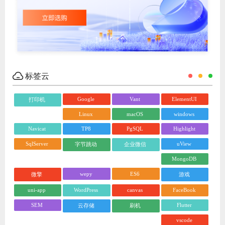
标签云
Google
Vant
ElementUI
打印机
Linux
macOS
windows
Navicat
TP8
PgSQL
Highlight
SqlServer
uView
字节跳动
企业微信
MongoDB
wepy
ES6
微擎
游戏
uni-app
WordPress
canvas
FaceBook
SEM
Flutter
云存储
刷机
vscode