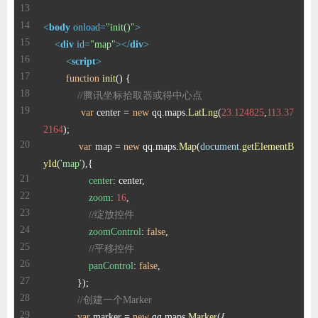
<
body
onload
=
"init()"
>
<
div
id
=
"map"
>
</
div
>
<
script
>
function
init
(
//腾讯坐标拾取器或得中心点
var
 center = 
new
 qq.
maps
.
LatLng
(
23.124825
,
113.37
2164
var
 map = 
new
 qq.
maps
.
Map
(
document
.
getElementB
yId
(
'map'
center
zoom
: 
16
//绽放控件
zoomControl
: 
false
//平移控件
panControl
: 
false
//创建一个Marker
var
 marker = 
new
 qq.
maps
.
Marker