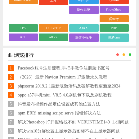
sublime text
layui.js
Python
工具
PhotoShop
操作系统
jQuery
TP5
ThinkPHP
AJAX
PHP
API
office
微信小程序
织梦cms
浏览排行
1
Facebook账号注册流程,手把手教你注册脸书账号
2
（2026）最新 Navicat Premium 17激活永久教程
3
phpstorm 2019.2.1最新版激活码及破解教程更新至2024
4
oppo a57手机miui_V8.5.4.0刷机包下载及刷机教程
5
抖音发布视频作品定位设置成其他位置方法
6
npm ERR! missing script: serve 报错解决方法
7
解决Photoshop 打开报错找不到 VCRUNTIME140_1.dll问题
8
解决win10分屏设置主显示器后图标不在主显示器问题