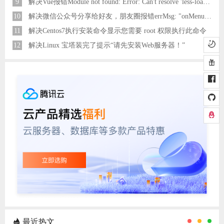
9
解决Vue报错Module not found: Error: Can't resolve 'less-loader' in 'C:\Users\Hm\Desktop\vue\vue_shop'问题
10
解决微信公众号分享给好友，朋友圈报错errMsg: "onMenuShareAppMessage:fail, the permission value is offline verifying"
11
解决Centos7执行安装命令显示您需要 root 权限执行此命令
12
解决Linux 宝塔装完了提示“请先安装Web服务器！”
最近热文