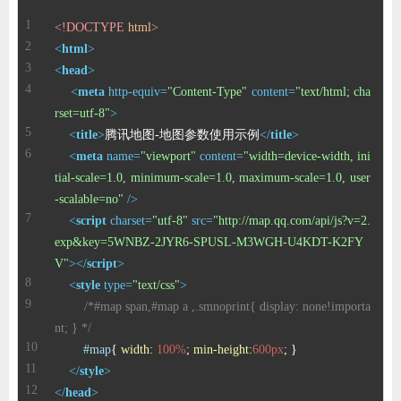
<!DOCTYPE 
html
>
<
html
>
<
head
>
<
meta
http-equiv
=
"Content-Type"
content
=
"text/html; cha
rset=utf-8"
>
<
title
>
腾讯地图-地图参数使用示例
</
title
>
<
meta
name
=
"viewport"
content
=
"width=device-width, ini
tial-scale=1.0, minimum-scale=1.0, maximum-scale=1.0, user
-scalable=no"
 />
<
script
charset
=
"utf-8"
src
=
"http://map.qq.com/api/js?v=2.
exp&key=5WNBZ-2JYR6-SPUSL-M3WGH-U4KDT-K2FY
V"
>
</
script
>
<
style
type
=
"text/css"
>
/*#map span,#map a ,.smnoprint{ display: none!importa
nt; } */
#map
{ 
width
: 
100%
; 
min-height
:
600px
</
style
>
</
head
>