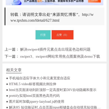
转载：请说明文章出处“来源简忆博客”。
http://w
ww.tpxhm.com/fdetail/627.html
打赏
点赞（
）
0
上一篇：
解决swiper4插件元素点击出现蓝色边框问题
下一篇：
swiper3、swiper4网站常用焦点图案例及demo下载
相关文章
● 手机端自适应字体大小和元素宽度自适应
● HTML5 video标签视频比例拉伸
● html当页面滚动到距顶部一定高度时某DIV自动隐藏和显示
● prettify实现html页面黑色高亮代码
● 图片延时加载jquery-lazyload.js的使用
● 解决H5 短信验证时,点击页面input框键盘会自动填充短信验证码两次问题