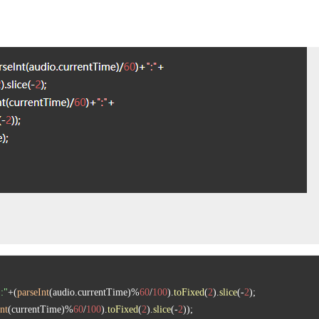
":"
+(
parseInt
(audio.
currentTime
)%
60
/
100
).
toFixed
(
2
).
slice
(-
2
nt
(currentTime)%
60
/
100
).
toFixed
(
2
).
slice
(-
2