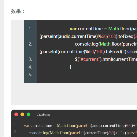
效果：
var
 currentTime = 
Math
.
floor
(
parseInt
(audio.
currentTime
)/
60
)+
console
.
log
(
Math
.
floor
(
parseInt
(currentTime)/
60
)+
":"
+(
parseI