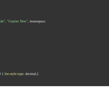
ole"
, 
"Courier New"
9
 { 
list-style-type