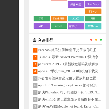
PhotoShop
操作系统
jQuery
TP5
ThinkPHP
AJAX
PHP
API
office
微信小程序
织梦cms
浏览排行
1
Facebook账号注册流程,手把手教你注册脸书账号
2
（2026）最新 Navicat Premium 17激活永久教程
3
phpstorm 2019.2.1最新版激活码及破解教程更新至2024
4
oppo a57手机miui_V8.5.4.0刷机包下载及刷机教程
5
抖音发布视频作品定位设置成其他位置方法
6
npm ERR! missing script: serve 报错解决方法
7
解决Photoshop 打开报错找不到 VCRUNTIME140_1.dll问题
8
解决win10分屏设置主显示器后图标不在主显示器问题
9
解决Vue报错Module not found: Error: Can't resolve 'less-loader' in 'C:\Users\Hm\Desktop\vue\vue_shop'问题