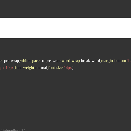
e
:-pre-wrap;
white-space
:-o-pre-wrap;
word-wrap
:break-word;
margin-bottom
:
1
0px
10px
;
font-weight
:normal;
font-size
:
14px
- lightyellow */