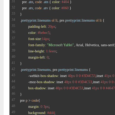
  pre 
.atn
, 
code
.atn
 { 
color
: 
#404
  pre 
.atv
, 
code
.atv
 { 
color
: 
#060
.prettyprint
.linenums
ol
li
, pre
.prettyprint
.linenums
ol
li
padding-left
: 
20px
color
: 
#bebec5
font-size
:
14px
font-family
: 
"Microsoft YaHei"
line-height
: 
1.6rem
margin-left
: 
0
.prettyprint
.linenums
, pre
.prettyprint
.linenums
	-webkit-
box-shadow
: inset 
40px
0
0
#3D4C53
,inset 
41px
0
	-moz-
box-shadow
: inset 
40px
0
0
#3D4C53
,inset 
41px
0
0
box-shadow
: inset 
40px
0
0
#3D4C53
,inset 
41px
0
0
#4647
pre 
p
 > 
code
margin
: 
0
3px
background
: 
#ddd