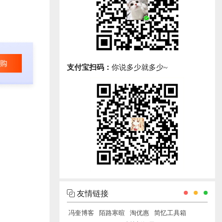
支付宝扫码：
你说多少就多少~
友情链接
冯奎博客
陌路寒暄
淘优惠
简忆工具箱