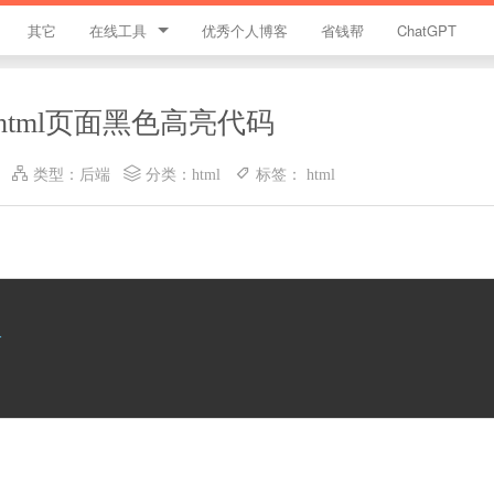
其它
在线工具
优秀个人博客
省钱帮
ChatGPT
简忆工具箱
y实现html页面黑色高亮代码
领优惠券
类型：
后端
分类：
html
标签：
html
违禁词查询
JS加密
HTML颜色代码表
>