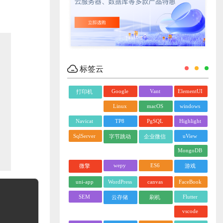
标签云
Google
Vant
ElementUI
打印机
Linux
macOS
windows
Navicat
TP8
PgSQL
Highlight
SqlServer
uView
字节跳动
企业微信
MongoDB
wepy
ES6
微擎
游戏
uni-app
WordPress
canvas
FaceBook
SEM
Flutter
云存储
刷机
vscode