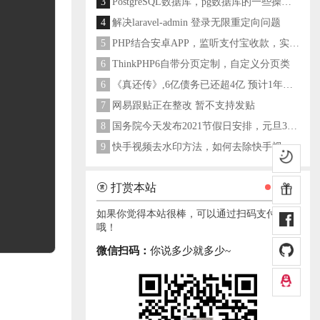
3
PostgreSQL数据库，pg数据库的一些操作命令
4
解决laravel-admin 登录无限重定向问题
5
PHP结合安卓APP，监听支付宝收款，实现个人支付宝支付接口
6
ThinkPHP6自带分页定制，自定义分页类
6
《真还传》,6亿债务已还超4亿 预计1年多之内就能还清
7
网易跟贴正在整改 暂不支持发贴
8
国务院今天发布2021节假日安排，元旦3天，春节7天，劳动节5天
9
快手视频去水印方法，如何去除快手视频水印
打赏本站
如果你觉得本站很棒，可以通过扫码支付打赏
哦！
微信扫码：
你说多少就多少~