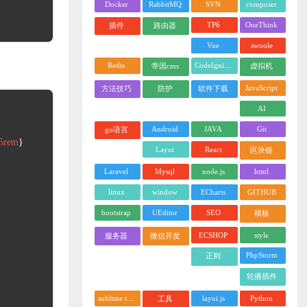
Docker
RabbitMQ
SVN
composer
TP6
OneThink
插件
路由器
Vue
swoole
Redis
CodeIgniter
帝国cms
虚拟机
JavaScript
方法技巧
防护
软件下载
AI
Android
JAVA
Git
go语言
.5rem
Layui
React
区块链
Laravel
Mysql
node.js
html
linux
window
ECharts
GITHUB
bootstrap
UEditor
SEO
模板
ECSHOP
style
服务器
微信开发
PhpStorm
正则
轮播插件
sublime text
layui.js
Python
工具