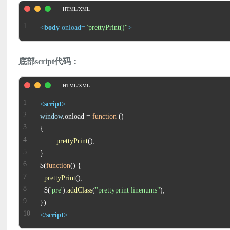
<
body
onload
=
"prettyPrint()"
>
底部script代码：
<
script
>
window
.
onload
 = 
function
 (
prettyPrint
$(
function
(
prettyPrint
  $(
'pre'
).
addClass
(
"prettyprint linenums"
</
script
>