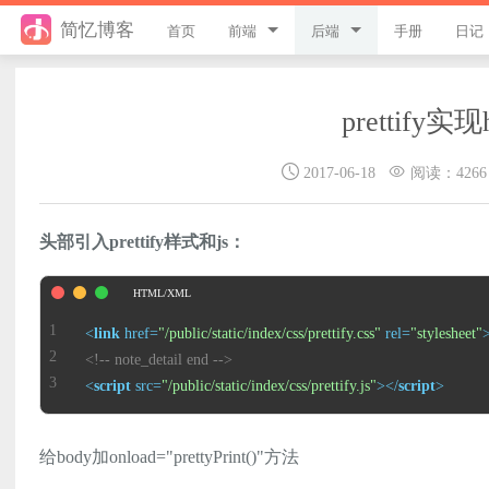
简忆博客
首页
前端
后端
手册
日记
jQuery
PHP
prettif
JavaScript
ThinkPHP8
2017-06-18
阅读：4266
Style
ThinkPHP6
Flutter
ThinkPHP5
头部引入prettify样式和js：
Vue
ThinkPHP
uni-app
Laravel
<
link
href
=
"/public/static/index/css/prettify.css"
rel
=
"stylesheet"
<!-- note_detail end -->
游戏开发
Python
<
script
src
=
"/public/static/index/css/prettify.js"
>
</
script
>
React
微信小程序
给body加onload="prettyPrint()"方法
服务器