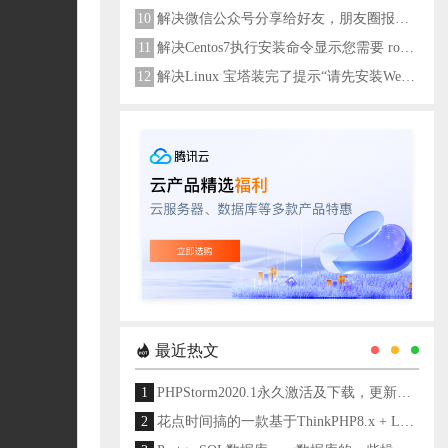
10
解决微信公众号分享给好友，朋友圈报错errMsg: "onMenuShareAppMessage:fail, the permission value is offline verifying"
11
解决Centos7执行安装命令显示您需要 root 权限执行此命令
12
解决Linux 宝塔装完了提示“请先安装Web服务器！”
最近热文
1
PHPStorm2020.1永久激活及下载，更新至2024
2
花点时间搞的一款基于ThinkPHP8.x + Layui架构开发的通用后台管理系统