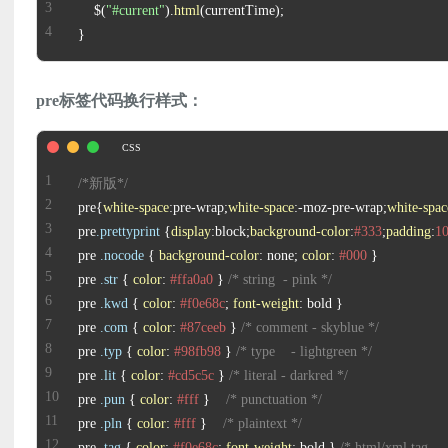
    $(
"#current"
).
html
}
pre标签代码换行样式：
/*新版*/
pre{
white-space
:pre-wrap;
white-space
:-moz-pre-wrap;
white-spac
pre
.prettyprint
 {
display
:block;
background-color
:
#333
;
padding
:
1
pre 
.nocode
 { 
background-color
: none; 
color
: 
#000
pre 
.str
 { 
color
: 
#ffa0a0
 } 
/* string  - pink */
pre 
.kwd
 { 
color
: 
#f0e68c
; 
font-weight
pre 
.com
 { 
color
: 
#87ceeb
 } 
/* comment - skyblue */
pre 
.typ
 { 
color
: 
#98fb98
 } 
/* type    - lightgreen */
pre 
.lit
 { 
color
: 
#cd5c5c
 } 
/* literal - darkred */
pre 
.pun
 { 
color
: 
#fff
 }    
/* punctuation */
pre 
.pln
 { 
color
: 
#fff
 }    
/* plaintext */
pre 
.tag
 { 
color
: 
#f0e68c
; 
font-weight
: bold } 
/* html/xml tag    