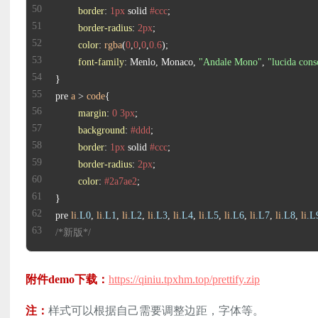
border
: 
1px
 solid 
#ccc
border-radius
: 
2px
color
: 
rgba
(
0
,
0
,
0
,
0.6
font-family
: Menlo, Monaco, 
"Andale Mono"
, 
"lucida cons
pre 
a
 > 
code
margin
: 
0
3px
background
: 
#ddd
border
: 
1px
 solid 
#ccc
border-radius
: 
2px
color
: 
#2a7ae2
pre 
li
.L0
, 
li
.L1
, 
li
.L2
, 
li
.L3
, 
li
.L4
, 
li
.L5
, 
li
.L6
, 
li
.L7
, 
li
.L8
, 
li
.L
/*新版*/
附件demo下载：
https://qiniu.tpxhm.top/prettify.zip
注：
样式可以根据自己需要调整边距，字体等。