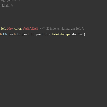
- khaki */
-left
:
20px
;
color
: 
#AEAEAE
 } 
/* IE indents via margin-left */
li
.L6
, pre 
li
.L7
, pre 
li
.L8
, pre 
li
.L9
 { 
list-style-type