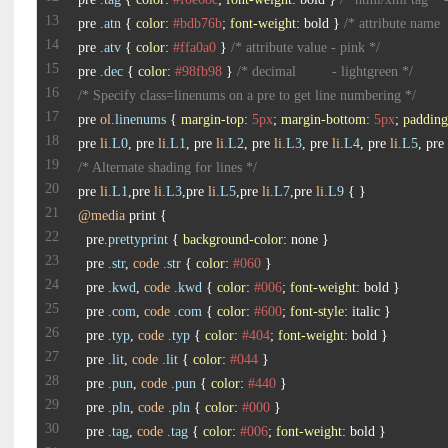
pre 
.atn
 { 
color
: 
#bdb76b
; 
font-weight
: bold } 
/* attribute name  
pre 
.atv
 { 
color
: 
#ffa0a0
 } 
/* attribute value - pink */
pre 
.dec
 { 
color
: 
#98fb98
 } 
/* decimal         - lightgreen */
/* Specify class=linenums on a pre to get line numbering */
pre 
ol
.linenums
 { 
margin-top
: 
5px
; 
margin-bottom
: 
5px
; 
padding
pre 
li
.L0
, pre 
li
.L1
, pre 
li
.L2
, pre 
li
.L3
, pre 
li
.L4
, pre 
li
.L5
, pre 
/* Alternate shading for lines */
pre 
li
.L1
,pre 
li
.L3
,pre 
li
.L5
,pre 
li
.L7
,pre 
li
.L9
@media
  pre
.prettyprint
 { 
background-color
  pre 
.str
, 
code
.str
 { 
color
: 
#060
  pre 
.kwd
, 
code
.kwd
 { 
color
: 
#006
; 
font-weight
  pre 
.com
, 
code
.com
 { 
color
: 
#600
; 
font-style
  pre 
.typ
, 
code
.typ
 { 
color
: 
#404
; 
font-weight
  pre 
.lit
, 
code
.lit
 { 
color
: 
#044
  pre 
.pun
, 
code
.pun
 { 
color
: 
#440
  pre 
.pln
, 
code
.pln
 { 
color
: 
#000
  pre 
.tag
, 
code
.tag
 { 
color
: 
#006
; 
font-weight