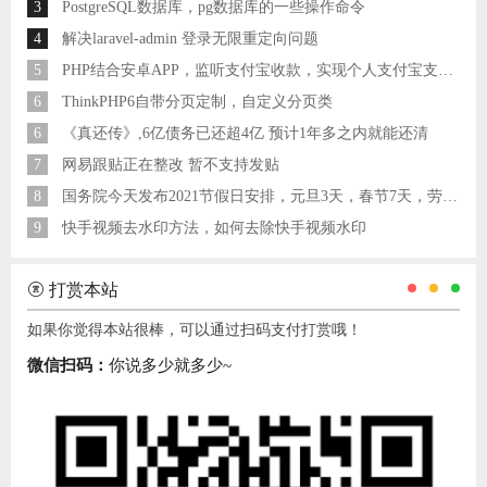
3
PostgreSQL数据库，pg数据库的一些操作命令
4
解决laravel-admin 登录无限重定向问题
5
PHP结合安卓APP，监听支付宝收款，实现个人支付宝支付接口
6
ThinkPHP6自带分页定制，自定义分页类
6
《真还传》,6亿债务已还超4亿 预计1年多之内就能还清
7
网易跟贴正在整改 暂不支持发贴
8
国务院今天发布2021节假日安排，元旦3天，春节7天，劳动节5天
9
快手视频去水印方法，如何去除快手视频水印
打赏本站
如果你觉得本站很棒，可以通过扫码支付打赏哦！
微信扫码：
你说多少就多少~