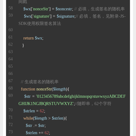
间戳
$wx
[
'nonceStr'
] = 
$noncestr
; 
// 必填，生成签名的随机串
$wx
[
'signature'
] = 
$signature
;
// 必填，签名，见附录-JS-
SDK使用权限签名算法
return
$wx
// 生成签名的随机串
function
nonceStr
(
$length
)
$str
 = 
'0123456789abcdefghijklmnopqrstuvwxyzABCDEF
GHIJK1NGJBQRSTUVWXYZ'
;
//随即串，62个字符
$strlen
 = 
62
while
(
$length
 > 
$strlen
$str
 .= 
$str
$strlen
 += 
62