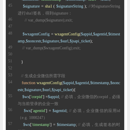
$signature
 = 
sha1
 ( 
$signatureString
 ); 
//对signatureString
进行sha1签名，得到signature：
// var_dump($signature);exit;
$wxagentConfig
 = 
wxagentConfig
(
$appid
,
$agentid
,
$timest
amp
,
$noncestr
,
$signature
,
$surl
,
$jsapi_ticket
// var_dump($wxagentConfig);exit;
// 生成企业微信所需字段
function
wxagentConfig
(
$appid
,
$agentid
,
$timestamp
,
$nonc
estr
,
$signature
,
$surl
,
$jsapi_ticket
)
$wx
[
'corpid'
] =
$appid
; 
// 必填，企业微信的corpid，必须
与当前登录的企业一致
$wx
[
'agentid'
] = 
$agentid
; 
// 必填，企业微信的应用id 
（e.g. 1000247）
$wx
[
'timestamp'
] = 
$timestamp
; 
// 必填，生成签名的时