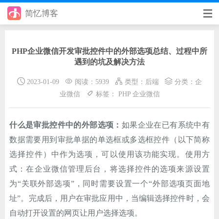
简忆博客
首页
PHP企业微信开发审批控件中的外部选项总结、过程中所
前端
遇到的坑及解决方法
后端
2023-01-09
阅读：5939
类型：
后端
分类：
企
业微信
标签：
PHP
企业微信
手册
日记
什么是审批控件中的外部选项：
如果企业在已有系统中有
数据需要用到审批单据的单选框或多选框控件（以下简称
其它
选择控件）中作为选项，可以使用该功能实现。使用方
在线工具
式：在企业微信管理后台，将选择控件的选项来源设置
为“关联外部选项”，同时需要设置一个“外部选项页面地
优秀个人博客
址”。完成后，用户在审批应用中，当编辑选择控件时，会
省钱帮
自动打开设置的网页让用户选择选项。