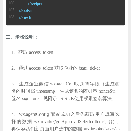
</
script
>
</
body
>
</
html
>
二、步骤说明：
1、获取 access_token
2、通过 access_token 获取企业的 jsapi_ticket
3、生成企业微信 wxagentConfig 所需字段（生成签
名的时间戳 timestamp、生成签名的随机串 nonceStr、
签名 signature，见附录-JS-SDK使用权限签名算法）
4、wx.agentConfig 配置成功之后先获取用户填写选
择的数据 wx.invoke('getApprovalSelectedItems', {})，
再保存我们新页面用户选中的数据 wx.invoke('saveAp