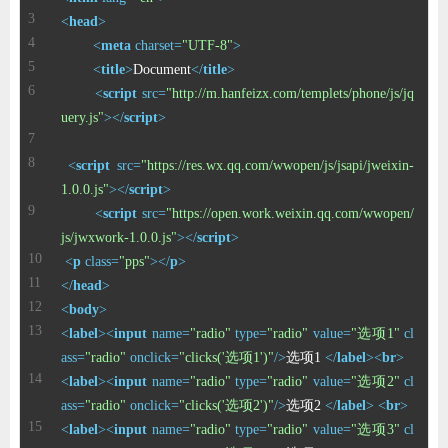
<
head
>
<
meta
charset
=
"UTF-8"
>
<
title
>
Document
</
title
>
<
script
src
=
"http://m.hanfeizx.com/templets/phone/js/jq
uery.js"
>
</
script
>
<
script
src
=
"https://res.wx.qq.com/wwopen/js/jsapi/jweixin-
1.0.0.js"
>
</
script
>
<
script
src
=
"https://open.work.weixin.qq.com/wwopen/
js/jwxwork-1.0.0.js"
>
</
script
>
<
p
class
=
"pps"
>
</
p
>
</
head
>
<
body
>
<
label
>
<
input
name
=
"radio"
type
=
"radio"
value
=
"选项1"
cl
ass
=
"radio"
onclick
=
"clicks('选项1')"
/>
选项1 
</
label
>
<
br
>
<
label
>
<
input
name
=
"radio"
type
=
"radio"
value
=
"选项2"
cl
ass
=
"radio"
onclick
=
"clicks('选项2')"
/>
选项2 
</
label
>
<
br
>
<
label
>
<
input
name
=
"radio"
type
=
"radio"
value
=
"选项3"
cl