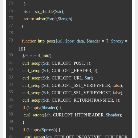
$str
 = 
str_shuffle
(
$str
return
substr
(
$str
,
0
,
$length
function
http_post
(
$url
, 
$post_data
, 
$header
 = [], 
$proxy
 = 
[]
)
$ch
 = 
curl_init
curl_setopt
(
$ch
, CURLOPT_POST, 
1
curl_setopt
(
$ch
, CURLOPT_HEADER, 
0
curl_setopt
(
$ch
, CURLOPT_URL, 
$url
curl_setopt
(
$ch
, CURLOPT_SSL_VERIFYPEER, 
false
curl_setopt
(
$ch
, CURLOPT_SSL_VERIFYHOST, 
false
curl_setopt
(
$ch
, CURLOPT_RETURNTRANSFER, 
1
if
 (!
empty
(
$header
curl_setopt
(
$ch
, CURLOPT_HTTPHEADER, 
$header
if
 (!
empty
(
$proxy
curl_setopt
(
$ch
, CURLOPT_PROXYTYPE, CURLPROX