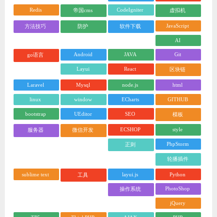
Redis
CodeIgniter
帝国cms
虚拟机
JavaScript
方法技巧
防护
软件下载
AI
Android
JAVA
Git
go语言
Layui
React
区块链
Laravel
Mysql
node.js
html
linux
window
ECharts
GITHUB
bootstrap
UEditor
SEO
模板
ECSHOP
style
服务器
微信开发
PhpStorm
正则
轮播插件
sublime text
layui.js
Python
工具
PhotoShop
操作系统
jQuery