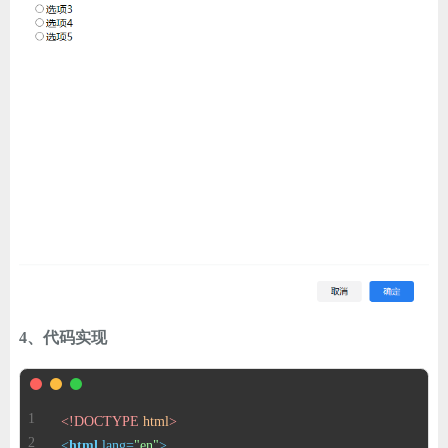
4、代码实现
<!DOCTYPE 
html
>
<
html
lang
=
"en"
>