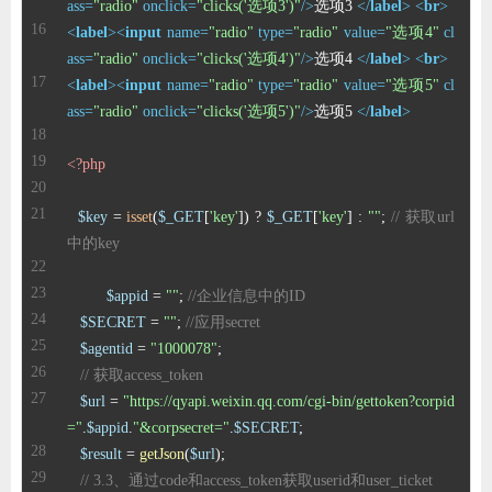
ass
=
"radio"
onclick
=
"clicks('选项3')"
/>
选项3 
</
label
>
<
br
>
<
label
>
<
input
name
=
"radio"
type
=
"radio"
value
=
"选项4"
cl
ass
=
"radio"
onclick
=
"clicks('选项4')"
/>
选项4 
</
label
>
<
br
>
<
label
>
<
input
name
=
"radio"
type
=
"radio"
value
=
"选项5"
cl
ass
=
"radio"
onclick
=
"clicks('选项5')"
/>
选项5 
</
label
>
<?php
$key
 = 
isset
(
$_GET
[
'key'
]) ? 
$_GET
[
'key'
] : 
""
; 
// 获取url
中的key
$appid
 = 
""
; 
//企业信息中的ID
$SECRET
 = 
""
; 
//应用secret
$agentid
 = 
"1000078"
// 获取access_token
$url
 = 
"https://qyapi.weixin.qq.com/cgi-bin/gettoken?corpid
="
.
$appid
.
"&corpsecret="
.
$SECRET
$result
 = 
getJson
(
$url
// 3.3、通过code和access_token获取userid和user_ticket