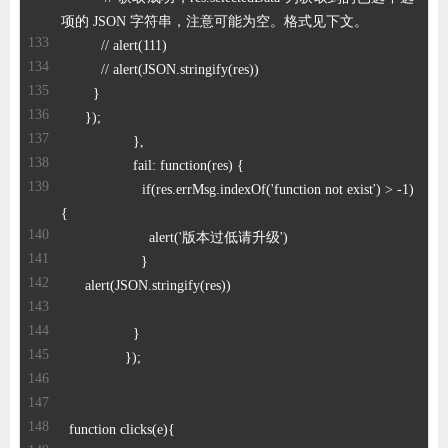
		    if(res.errMsg.indexOf('function not exist') > -1)