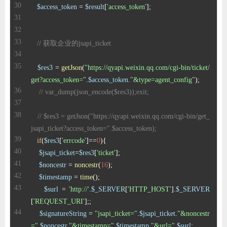
$access_token
 = 
$result
[
'access_token'
// 获取企业的jsapi_ticket
$res3
 = 
getJson
(
"https://qyapi.weixin.qq.com/cgi-bin/ticket/
get?access_token="
.
$access_token
.
"&type=agent_config"
// var_dump(json_encode($res3));exit;
// $res3 = getJson("https://qyapi.weixin.qq.com/cgi-bin/get_
jsapi_ticket?access_token=".$access_token);
if
(
$res3
[
'errcode'
]==
0
$jsapi_ticket
=
$res3
[
'ticket'
$noncestr
 = 
noncestr
(
16
$timestamp
 = 
time
$surl
 = 
'http://'
.
$_SERVER
[
'HTTP_HOST'
].
$_SERVER
[
'REQUEST_URI'
$signatureString
 = 
"jsapi_ticket="
.
$jsapi_ticket
.
"&noncestr
="
.
$noncestr
.
"&timestamp="
.
$timestamp
.
"&url="
.
$surl