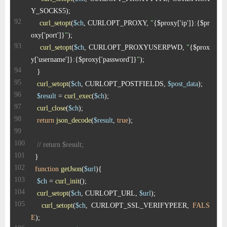
curl_setopt
(
$ch
, CURLOPT_PROXY, 
"
{$proxy['ip']}
:
{$pr
oxy['port']}
"
curl_setopt
(
$ch
, CURLOPT_PROXYUSERPWD, 
"
{$prox
y['username']}
:
{$proxy['password']}
"
curl_setopt
(
$ch
, CURLOPT_POSTFIELDS, 
$post_data
$result
 = 
curl_exec
(
$ch
curl_close
(
$ch
return
json_decode
(
$result
, 
true
// return $result;
function
getJson
(
$url
)
$ch
 = 
curl_init
curl_setopt
(
$ch
, CURLOPT_URL, 
$url
curl_setopt
(
$ch
, CURLOPT_SSL_VERIFYPEER, 
FALS
E