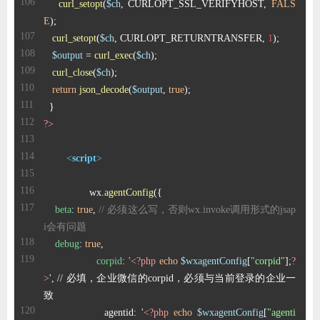
curl_setopt
(
$ch
, CURLOPT_SSL_VERIFYHOST, 
FALS
E
curl_setopt
(
$ch
, CURLOPT_RETURNTRANSFER, 
1
$output
 = 
curl_exec
(
$ch
curl_close
(
$ch
return
json_decode
(
$output
, 
true
?>
<
script
>
		wx.
agentConfig
beta
: 
true
, 
// 必须这么写，否则wx.invoke调用形式的jsap
i会有问题
debug
: 
true
corpid
: 
'
<?php
echo
$wxagentConfig
[
"corpid"
];
?
>
', // 必填，企业微信的corpid，必须与当前登录的企业一
		  agentid: '
<?php
echo
$wxagentConfig
[
"agenti