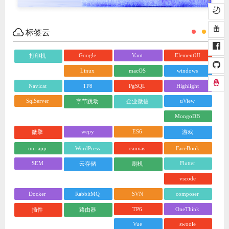
标签云
Google
Vant
ElementUI
打印机
Linux
macOS
windows
Navicat
TP8
PgSQL
Highlight
SqlServer
uView
字节跳动
企业微信
MongoDB
wepy
ES6
微擎
游戏
uni-app
WordPress
canvas
FaceBook
SEM
Flutter
云存储
刷机
vscode
Docker
RabbitMQ
SVN
composer
TP6
OneThink
插件
路由器
Vue
swoole