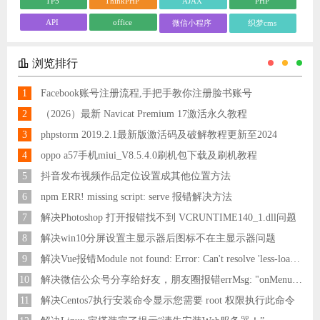
TP5
ThinkPHP
AJAX
PHP
API
office
微信小程序
织梦cms
浏览排行
1
Facebook账号注册流程,手把手教你注册脸书账号
2
（2026）最新 Navicat Premium 17激活永久教程
3
phpstorm 2019.2.1最新版激活码及破解教程更新至2024
4
oppo a57手机miui_V8.5.4.0刷机包下载及刷机教程
5
抖音发布视频作品定位设置成其他位置方法
6
npm ERR! missing script: serve 报错解决方法
7
解决Photoshop 打开报错找不到 VCRUNTIME140_1.dll问题
8
解决win10分屏设置主显示器后图标不在主显示器问题
9
解决Vue报错Module not found: Error: Can't resolve 'less-loader' in 'C:\Users\Hm\Desktop\vue\vue_shop'问题
10
解决微信公众号分享给好友，朋友圈报错errMsg: "onMenuShareAppMessage:fail, the permission value is offline verifying"
11
解决Centos7执行安装命令显示您需要 root 权限执行此命令