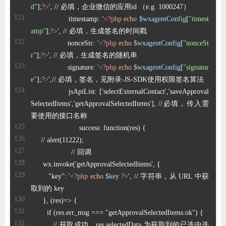
d"
];
?>
		  timestamp: '
<?php
echo
$wxagentConfig
[
"timest
amp"
];
?>
		  nonceStr: '
<?php
echo
$wxagentConfig
[
"nonceSt
r"
];
?>
		  signature: '
<?php
echo
$wxagentConfig
[
"signatur
e"
];
?>
		  jsApiList: ['selectExternalContact','saveApproval
SelectedItems','getApprovalSelectedItems'], //必填，传入需
        "key": '
<?php
echo
$key
?>
', // 字符串，从 URL 中获
          // 获取成功，res.selectedData 为获取到的已选中选