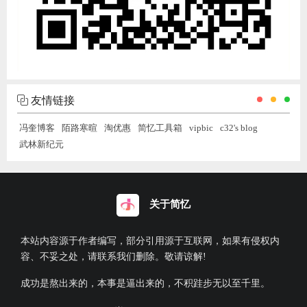
友情链接
冯奎博客
陌路寒暄
淘优惠
简忆工具箱
vipbic
c32's blog
武林新纪元
关于简忆
本站内容源于作者编写，部分引用源于互联网，如果有侵权内
容、不妥之处，请联系我们删除。敬请谅解!
成功是熬出来的，本事是逼出来的，不积跬步无以至千里。