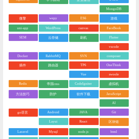
MongoDB
wepy
ES6
微擎
游戏
uni-app
WordPress
canvas
FaceBook
SEM
Flutter
云存储
刷机
vscode
Docker
RabbitMQ
SVN
composer
TP6
OneThink
插件
路由器
Vue
swoole
Redis
CodeIgniter
帝国cms
虚拟机
JavaScript
方法技巧
防护
软件下载
AI
Android
JAVA
Git
go语言
Layui
React
区块链
Laravel
Mysql
node.js
html