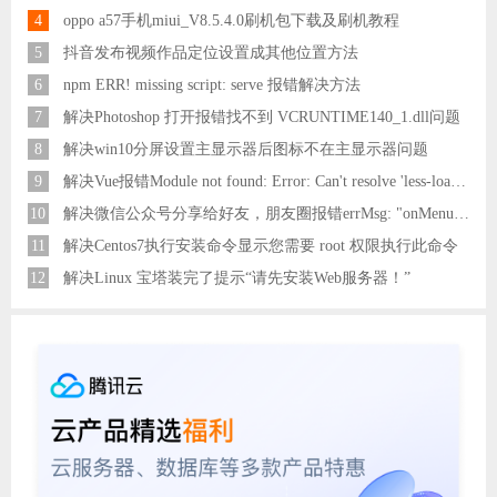
4
oppo a57手机miui_V8.5.4.0刷机包下载及刷机教程
5
抖音发布视频作品定位设置成其他位置方法
6
npm ERR! missing script: serve 报错解决方法
7
解决Photoshop 打开报错找不到 VCRUNTIME140_1.dll问题
8
解决win10分屏设置主显示器后图标不在主显示器问题
9
解决Vue报错Module not found: Error: Can't resolve 'less-loader' in 'C:\Users\Hm\Desktop\vue\vue_shop'问题
10
解决微信公众号分享给好友，朋友圈报错errMsg: "onMenuShareAppMessage:fail, the permission value is offline verifying"
11
解决Centos7执行安装命令显示您需要 root 权限执行此命令
12
解决Linux 宝塔装完了提示“请先安装Web服务器！”