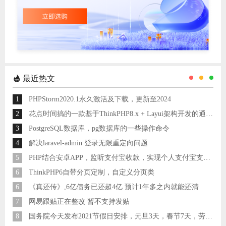
最近热文
1
PHPStorm2020.1永久激活及下载，更新至2024
2
花点时间搞的一款基于ThinkPHP8.x + Layui架构开发的通用后台管理系统
3
PostgreSQL数据库，pg数据库的一些操作命令
4
解决laravel-admin 登录无限重定向问题
5
PHP结合安卓APP，监听支付宝收款，实现个人支付宝支付接口
6
ThinkPHP6自带分页定制，自定义分页类
6
《真还传》,6亿债务已还超4亿 预计1年多之内就能还清
7
网易跟贴正在整改 暂不支持发贴
8
国务院今天发布2021节假日安排，元旦3天，春节7天，劳动节5天