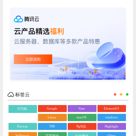
标签云
Google
Vant
ElementUI
打印机
Linux
macOS
windows
Navicat
TP8
PgSQL
Highlight
SqlServer
uView
字节跳动
企业微信