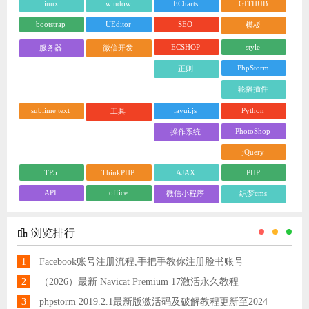
linux
window
ECharts
GITHUB
bootstrap
UEditor
SEO
模板
ECSHOP
style
服务器
微信开发
PhpStorm
正则
轮播插件
sublime text
layui.js
Python
工具
PhotoShop
操作系统
jQuery
TP5
ThinkPHP
AJAX
PHP
API
office
微信小程序
织梦cms
浏览排行
1
Facebook账号注册流程,手把手教你注册脸书账号
2
（2026）最新 Navicat Premium 17激活永久教程
3
phpstorm 2019.2.1最新版激活码及破解教程更新至2024