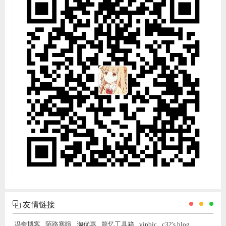
友情链接
冯奎博客
陌路寒暄
淘优惠
简忆工具箱
vipbic
c32's blog