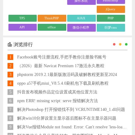
PhotoShop
操作系统
jQuery
TP5
ThinkPHP
AJAX
PHP
API
office
微信小程序
织梦cms
浏览排行
1
Facebook账号注册流程,手把手教你注册脸书账号
2
（2026）最新 Navicat Premium 17激活永久教程
3
phpstorm 2019.2.1最新版激活码及破解教程更新至2024
4
oppo a57手机miui_V8.5.4.0刷机包下载及刷机教程
5
抖音发布视频作品定位设置成其他位置方法
6
npm ERR! missing script: serve 报错解决方法
7
解决Photoshop 打开报错找不到 VCRUNTIME140_1.dll问题
8
解决win10分屏设置主显示器后图标不在主显示器问题
9
解决Vue报错Module not found: Error: Can't resolve 'less-loader' in 'C:\Users\Hm\Desktop\vue\vue_shop'问题