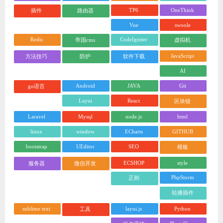
TP6
OneThink
插件
路由器
Vue
swoole
Redis
CodeIgniter
帝国cms
虚拟机
JavaScript
方法技巧
防护
软件下载
AI
Android
JAVA
Git
go语言
Layui
React
区块链
Laravel
Mysql
node.js
html
linux
window
ECharts
GITHUB
bootstrap
UEditor
SEO
模板
ECSHOP
style
服务器
微信开发
PhpStorm
正则
轮播插件
sublime text
layui.js
Python
工具