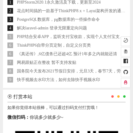
1
PHPStorm2020.1永久激活及下载，更新至2024
2
花点时间搞的一款基于ThinkPHP8.x + Layui架构开发的通用后台管理系统
3
PostgreSQL数据库，pg数据库的一些操作命令
4
解决laravel-admin 登录无限重定向问题
5
PHP结合安卓APP，监听支付宝收款，实现个人支付宝支付接口
6
ThinkPHP6自带分页定制，自定义分页类
6
《真还传》,6亿债务已还超4亿 预计1年多之内就能还清
7
网易跟贴正在整改 暂不支持发贴
8
国务院今天发布2021节假日安排，元旦3天，春节7天，劳动节5天
9
快手视频去水印方法，如何去除快手视频水印
打赏本站
如果你觉得本站很棒，可以通过扫码支付打赏哦！
微信扫码：
你说多少就多少~