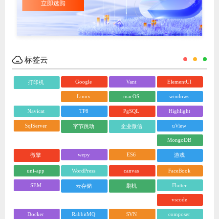
标签云
Google
Vant
ElementUI
打印机
Linux
macOS
windows
Navicat
TP8
PgSQL
Highlight
SqlServer
uView
字节跳动
企业微信
MongoDB
wepy
ES6
微擎
游戏
uni-app
WordPress
canvas
FaceBook
SEM
Flutter
云存储
刷机
vscode
Docker
RabbitMQ
SVN
composer