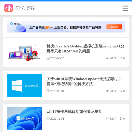
简忆博客
首页
前端
解决Parallels Desktop虚拟机安装windows11分
后端
辨率只有1024*768的问题
2023-06-27
7833
0
手册
日记
关于win10系统Windows update无法启动，并
提示“拒绝访问”的解决方法
其它
2023-06-09
7364
0
在线工具
优秀个人博客
win11操作系统日期如何显示星期
2022-12-04
5507
0
省钱帮