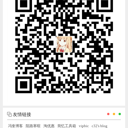
友情链接
冯奎博客
陌路寒暄
淘优惠
简忆工具箱
vipbic
c32's blog