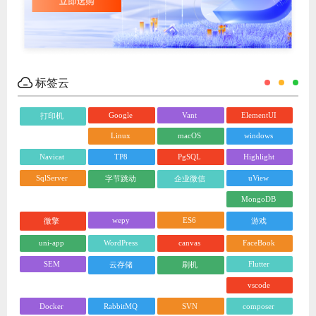
标签云
Google
Vant
ElementUI
打印机
Linux
macOS
windows
Navicat
TP8
PgSQL
Highlight
SqlServer
uView
字节跳动
企业微信
MongoDB
wepy
ES6
微擎
游戏
uni-app
WordPress
canvas
FaceBook
SEM
Flutter
云存储
刷机
vscode
Docker
RabbitMQ
SVN
composer