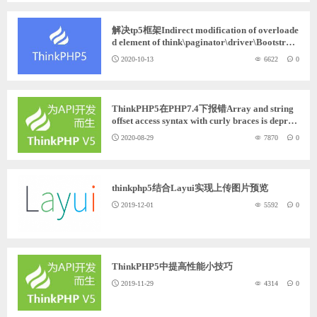
ChatGPT
解决tp5框架Indirect modification of overloade
d element of think\paginator\driver\Bootstrap
has no effect错误
2020-10-13
6622
0
登录
ThinkPHP5在PHP7.4下报错Array and string
offset access syntax with curly braces is deprec
ated
2020-08-29
7870
0
thinkphp5结合Layui实现上传图片预览
2019-12-01
5592
0
ThinkPHP5中提高性能小技巧
2019-11-29
4314
0