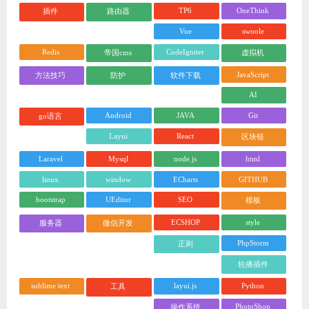
TP6
OneThink
插件
路由器
Vue
swoole
Redis
CodeIgniter
帝国cms
虚拟机
JavaScript
方法技巧
防护
软件下载
AI
Android
JAVA
Git
go语言
Layui
React
区块链
Laravel
Mysql
node.js
html
linux
window
ECharts
GITHUB
bootstrap
UEditor
SEO
模板
ECSHOP
style
服务器
微信开发
PhpStorm
正则
轮播插件
sublime text
layui.js
Python
工具
PhotoShop
操作系统