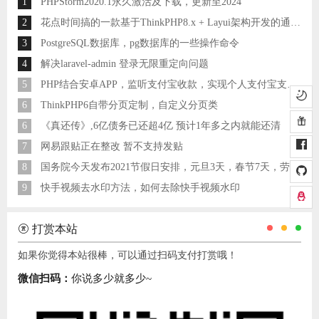
1
PHPStorm2020.1永久激活及下载，更新至2024
2
花点时间搞的一款基于ThinkPHP8.x + Layui架构开发的通用后台管理系统
3
PostgreSQL数据库，pg数据库的一些操作命令
4
解决laravel-admin 登录无限重定向问题
5
PHP结合安卓APP，监听支付宝收款，实现个人支付宝支付接口
6
ThinkPHP6自带分页定制，自定义分页类
6
《真还传》,6亿债务已还超4亿 预计1年多之内就能还清
7
网易跟贴正在整改 暂不支持发贴
8
国务院今天发布2021节假日安排，元旦3天，春节7天，劳动节5天
9
快手视频去水印方法，如何去除快手视频水印
打赏本站
如果你觉得本站很棒，可以通过扫码支付打赏哦！
微信扫码：
你说多少就多少~