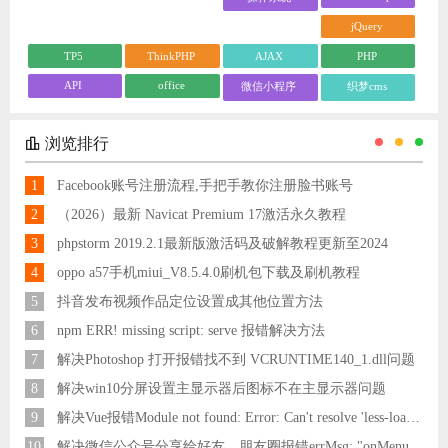
jQuery
TP5
ThinkPHP
AJAX
PHP
API
office
微信小程序
织梦cms
浏览排行
1
Facebook账号注册流程,手把手教你注册脸书账号
2
（2026）最新 Navicat Premium 17激活永久教程
3
phpstorm 2019.2.1最新版激活码及破解教程更新至2024
4
oppo a57手机miui_V8.5.4.0刷机包下载及刷机教程
5
抖音发布视频作品定位设置成其他位置方法
6
npm ERR! missing script: serve 报错解决方法
7
解决Photoshop 打开报错找不到 VCRUNTIME140_1.dll问题
8
解决win10分屏设置主显示器后图标不在主显示器问题
9
解决Vue报错Module not found: Error: Can't resolve 'less-loader' in 'C:\Users\Hm\Desktop\vue\vue_shop'问题
10
解决微信公众号分享给好友，朋友圈报错errMsg: "onMenuShareAppMessage:fail, the permission value is offline verifying"