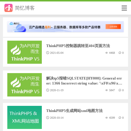
简忆博客
首页
前端
ThinkPHP5控制器跳转至404页面方法
后端
2021-05-04
4468
0
手册
日记
解决tp5报错SQLSTATE[HY000]: General err
or: 1366 Incorrect string value: '\xF0\x96\xA4
其它
\x90\xE5\xBF...'
2020-11-19
5847
0
在线工具
优秀个人博客
ThinkPHP5生成网站xml地图方法
2020-10-14
4599
0
省钱帮