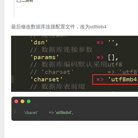
最后修改数据库连接配置文件，改为utf8mb4
'charset'
         => 
'utf8mb4'
,