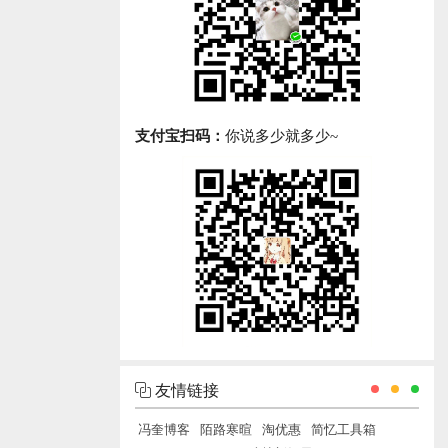
支付宝扫码：
你说多少就多少~
友情链接
冯奎博客
陌路寒暄
淘优惠
简忆工具箱