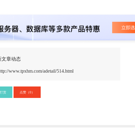
新文章动态
ttp://www.tpxhm.com/adetail/514.html
打赏
点赞（
）
0