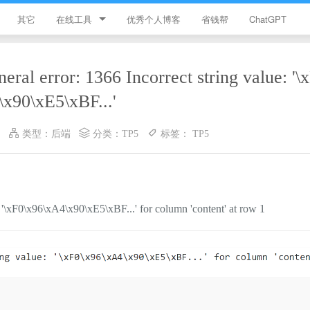
其它
在线工具
优秀个人博客
省钱帮
ChatGPT
简忆工具箱
rror: 1366 Incorrect string value: '\x
领优惠券
\x90\xE5\xBF...'
违禁词查询
类型：
后端
分类：
TP5
标签：
TP5
JS加密
HTML颜色代码表
\xF0\x96\xA4\x90\xE5\xBF...' for column 'content' at row 1