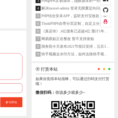
3
PostgreSQL数据库，pg数据库的一些操作命令
4
解决laravel-admin 登录无限重定向问题
5
PHP结合安卓APP，监听支付宝收款，实现个人支付宝支付接口
6
ThinkPHP6自带分页定制，自定义分页类
6
《真还传》,6亿债务已还超4亿 预计1年多之内就能还清
7
网易跟贴正在整改 暂不支持发贴
8
国务院今天发布2021节假日安排，元旦3天，春节7天，劳动节5天
9
快手视频去水印方法，如何去除快手视频水印
打赏本站
如果你觉得本站很棒，可以通过扫码支付打赏
哦！
微信扫码：
你说多少就多少~
参与评论