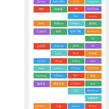
Docker
RabbitMQ
SVN
composer
TP6
OneThink
插件
路由器
Vue
swoole
Redis
CodeIgniter
帝国cms
虚拟机
JavaScript
方法技巧
防护
软件下载
AI
Android
JAVA
Git
go语言
Layui
React
区块链
Laravel
Mysql
node.js
html
linux
window
ECharts
GITHUB
bootstrap
UEditor
SEO
模板
ECSHOP
style
服务器
微信开发
PhpStorm
正则
轮播插件
sublime text
layui.js
Python
工具