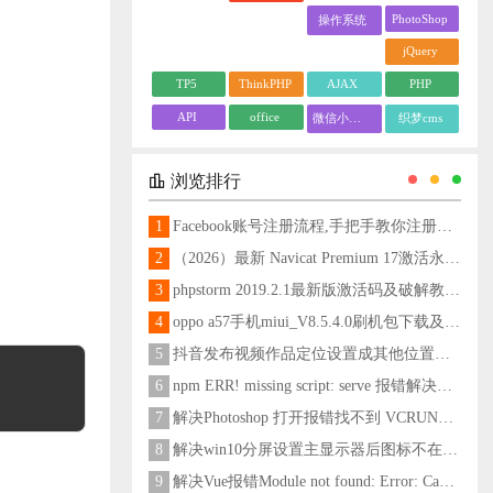
PhotoShop
操作系统
jQuery
TP5
ThinkPHP
AJAX
PHP
API
office
微信小程序
织梦cms
浏览排行
1
Facebook账号注册流程,手把手教你注册脸书账号
2
（2026）最新 Navicat Premium 17激活永久教程
3
phpstorm 2019.2.1最新版激活码及破解教程更新至2024
4
oppo a57手机miui_V8.5.4.0刷机包下载及刷机教程
5
抖音发布视频作品定位设置成其他位置方法
6
npm ERR! missing script: serve 报错解决方法
7
解决Photoshop 打开报错找不到 VCRUNTIME140_1.dll问题
8
解决win10分屏设置主显示器后图标不在主显示器问题
9
解决Vue报错Module not found: Error: Can't resolve 'less-loader' in 'C:\Users\Hm\Desktop\vue\vue_shop'问题