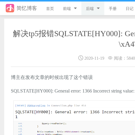
简忆博客
首页
前端
后端
手册
日记
jQuery
PHP
解决tp5报错SQLSTATE[HY000]: General e
JavaScript
ThinkPHP8
\xA4
Style
ThinkPHP6
2020-11-19
阅读：5840
Flutter
ThinkPHP5
Vue
ThinkPHP
博主在发布文章的时候出现了这个错误
uni-app
Laravel
SQLSTATE[HY000]: General error: 1366 Incorrect string value: '
游戏开发
Python
React
微信小程序
服务器