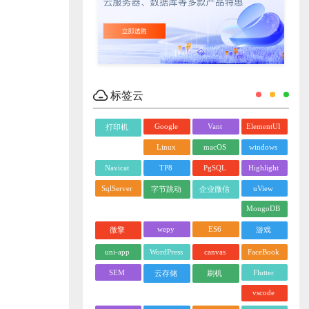
标签云
Google
Vant
ElementUI
打印机
Linux
macOS
windows
Navicat
TP8
PgSQL
Highlight
SqlServer
uView
字节跳动
企业微信
MongoDB
wepy
ES6
微擎
游戏
uni-app
WordPress
canvas
FaceBook
SEM
Flutter
云存储
刷机
vscode