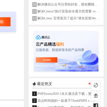
10
解决微信公众号分享给好友，朋友圈报错errMsg: "onMenuShareAppMessage:fail, the permission value is offline verifying"
11
解决Centos7执行安装命令显示您需要 root 权限执行此命令
12
解决Linux 宝塔装完了提示“请先安装Web服务器！”
最近热文
1
PHPStorm2020.1永久激活及下载，更新至2024
2
花点时间搞的一款基于ThinkPHP8.x + Layui架构开发的通用后台管理系统