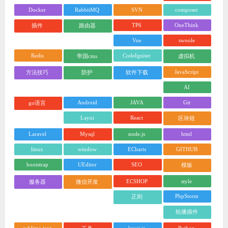
Docker
RabbitMQ
SVN
composer
TP6
OneThink
插件
路由器
Vue
swoole
Redis
CodeIgniter
帝国cms
虚拟机
JavaScript
方法技巧
防护
软件下载
AI
Android
JAVA
Git
go语言
Layui
React
区块链
Laravel
Mysql
node.js
html
linux
window
ECharts
GITHUB
bootstrap
UEditor
SEO
模板
ECSHOP
style
服务器
微信开发
PhpStorm
正则
轮播插件
sublime text
layui.js
Python