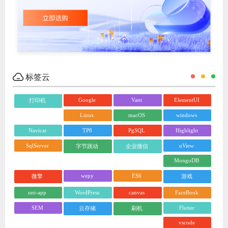
标签云
Google
Vant
ElementUI
打印机
Linux
macOS
windows
Navicat
TP8
PgSQL
Highlight
SqlServer
uView
字节跳动
企业微信
MongoDB
wepy
ES6
微擎
游戏
uni-app
WordPress
canvas
FaceBook
SEM
Flutter
云存储
刷机
vscode