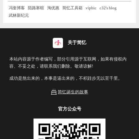
冯奎博客
陌路寒暄
淘优惠
简忆工具箱
vipbic
c32's blog
武林新纪元
关于简忆
本站内容源于作者编写，部分引用源于互联网，如果有侵权内
容、不妥之处，请联系我们删除。敬请谅解!
成功是熬出来的，本事是逼出来的，不积跬步无以至千里。
简忆诞生的故事
官方公众号