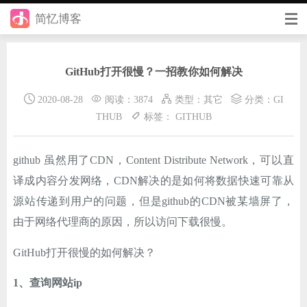
简忆博客
首页
GitHub打开很慢？一招教你如何解决
前端
2020-08-28
阅读：3874
类型：
其它
分类：
GI
后端
THUB
标签：
GITHUB
手册
github 虽然用了CDN，Content Distribute Network，可以直
日记
译成内容分发网络，CDN解决的是如何将数据快速可靠从
其它
源站传递到用户的问题，但是github的CDN被某墙屏了，
由于网络代理商的原因，所以访问下载很慢。
在线工具
GitHub打开很慢的如何解决？
优秀个人博客
1、查询网站ip
省钱帮