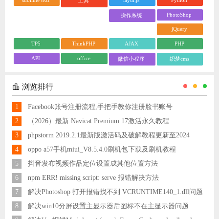
工具
PhotoShop
操作系统
jQuery
TP5
ThinkPHP
AJAX
PHP
API
office
微信小程序
织梦cms
浏览排行
1
Facebook账号注册流程,手把手教你注册脸书账号
2
（2026）最新 Navicat Premium 17激活永久教程
3
phpstorm 2019.2.1最新版激活码及破解教程更新至2024
4
oppo a57手机miui_V8.5.4.0刷机包下载及刷机教程
5
抖音发布视频作品定位设置成其他位置方法
6
npm ERR! missing script: serve 报错解决方法
7
解决Photoshop 打开报错找不到 VCRUNTIME140_1.dll问题
8
解决win10分屏设置主显示器后图标不在主显示器问题