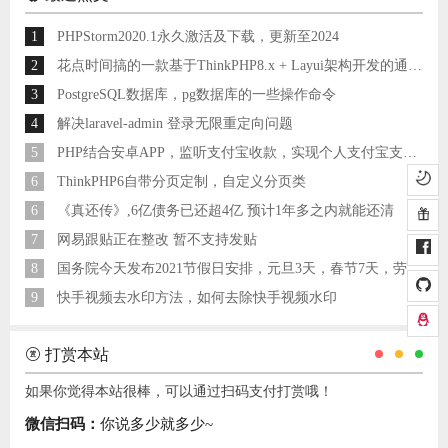
1
PHPStorm2020.1永久激活及下载，更新至2024
2
花点时间搞的一款基于ThinkPHP8.x + Layui架构开发的通用后台管理系统
3
PostgreSQL数据库，pg数据库的一些操作命令
4
解决laravel-admin 登录无限重定向问题
5
PHP结合安卓APP，监听支付宝收款，实现个人支付宝支付接口
6
ThinkPHP6自带分页定制，自定义分页类
6
《真还传》,6亿债务已还超4亿 预计1年多之内就能还清
7
网易跟贴正在整改 暂不支持发贴
8
国务院今天发布2021节假日安排，元旦3天，春节7天，劳动节5天
9
快手视频去水印方法，如何去除快手视频水印
打赏本站
如果你觉得本站很棒，可以通过扫码支付打赏哦！
微信扫码：
你说多少就多少~