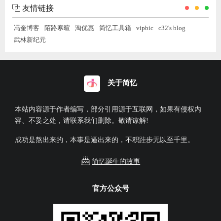
友情链接
冯奎博客
陌路寒暄
淘优惠
简忆工具箱
vipbic
c32's blog
武林新纪元
关于简忆
本站内容源于作者编写，部分引用源于互联网，如果有侵权内
容、不妥之处，请联系我们删除。敬请谅解!
成功是熬出来的，本事是逼出来的，不积跬步无以至千里。
简忆诞生的故事
官方公众号