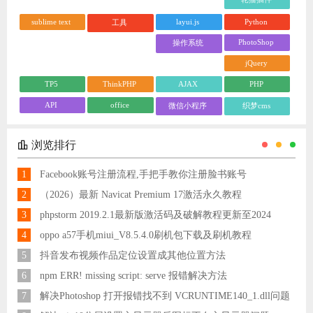
sublime text
layui.js
Python
工具
PhotoShop
操作系统
jQuery
TP5
ThinkPHP
AJAX
PHP
API
office
微信小程序
织梦cms
浏览排行
1
Facebook账号注册流程,手把手教你注册脸书账号
2
（2026）最新 Navicat Premium 17激活永久教程
3
phpstorm 2019.2.1最新版激活码及破解教程更新至2024
4
oppo a57手机miui_V8.5.4.0刷机包下载及刷机教程
5
抖音发布视频作品定位设置成其他位置方法
6
npm ERR! missing script: serve 报错解决方法
7
解决Photoshop 打开报错找不到 VCRUNTIME140_1.dll问题