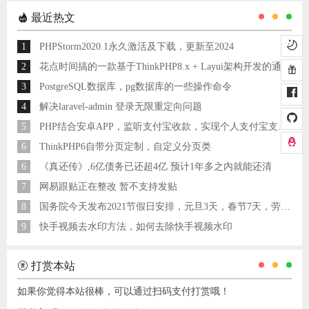
最近热文
1
PHPStorm2020.1永久激活及下载，更新至2024
2
花点时间搞的一款基于ThinkPHP8.x + Layui架构开发的通用后台管理系统
3
PostgreSQL数据库，pg数据库的一些操作命令
4
解决laravel-admin 登录无限重定向问题
5
PHP结合安卓APP，监听支付宝收款，实现个人支付宝支付接口
6
ThinkPHP6自带分页定制，自定义分页类
6
《真还传》,6亿债务已还超4亿 预计1年多之内就能还清
7
网易跟贴正在整改 暂不支持发贴
8
国务院今天发布2021节假日安排，元旦3天，春节7天，劳动节5天
9
快手视频去水印方法，如何去除快手视频水印
打赏本站
如果你觉得本站很棒，可以通过扫码支付打赏哦！