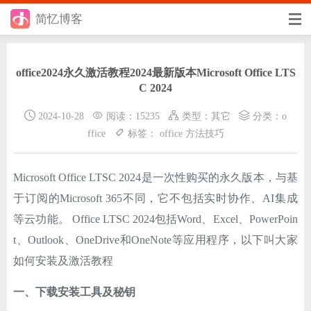
简忆博客
首页
office2024永久激活教程2024最新版本Microsoft Office LTS
前端
C 2024
后端
2024-10-28
阅读：15235
类型：
其它
分类：
o
ffice
标签：
office
方法技巧
手册
日记
Microsoft Office LTSC 2024是一次性购买的永久版本，与基
于订阅的Microsoft 365不同，它不包括实时协作、AI集成
其它
等云功能。 Office LTSC 2024包括Word、Excel、PowerPoin
在线工具
t、Outlook、OneDrive和OneNote等应用程序，以下叫大家
如何安装及激活教程
优秀个人博客
一、下载安装工具及秘钥
省钱帮