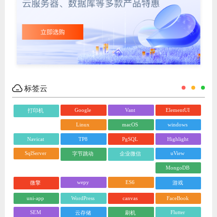
标签云
Google
Vant
ElementUI
打印机
Linux
macOS
windows
Navicat
TP8
PgSQL
Highlight
SqlServer
uView
字节跳动
企业微信
MongoDB
wepy
ES6
微擎
游戏
uni-app
WordPress
canvas
FaceBook
SEM
Flutter
云存储
刷机