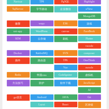
Navicat
TP8
PgSQL
Highlight
SqlServer
uView
字节跳动
企业微信
MongoDB
wepy
ES6
微擎
游戏
uni-app
WordPress
canvas
FaceBook
SEM
Flutter
云存储
刷机
vscode
Docker
RabbitMQ
SVN
composer
TP6
OneThink
插件
路由器
Vue
swoole
Redis
CodeIgniter
帝国cms
虚拟机
JavaScript
方法技巧
防护
软件下载
AI
Android
JAVA
Git
go语言
Layui
React
区块链