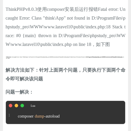
ChatGPT
ThinkPHPv8.0.3使用composer安装后运行报错Fatal error: Un
caught Error: Class "think\App" not found in D:\ProgramFiles\p
hpstudy_pro\WWW\www.laravel10\public\index.php:18 Stack t
登录
race: #0 {main} thrown in D:\ProgramFiles\phpstudy_pro\WW
W\www.laravel10\public\index.php on line 18，如下图
解决方法如下：针对上面两个问题，只要执行下面两个命
令即可解决该问题
问题一解决：
composer 
dump
-autoload