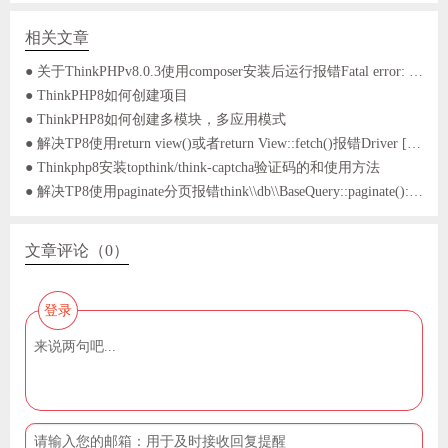
相关文章
● 关于ThinkPHPv8.0.3使用composer安装后运行报错Fatal error: Uncaught Error: Class "think\App" not found in
● ThinkPHP8如何创建项目
● ThinkPHP8如何创建多模块，多应用模式
● 解决TP8使用return view()或者return View::fetch()报错Driver [Think] not supported.问题
● Thinkphp8安装topthink/think-captcha验证码的和使用方法
● 解决TP8使用paginate分页报错think\\db\\BaseQuery::paginate(): Argument #1 ($listRows) must be of type array|int|null, string given, called in问题
文章评论（0）
登录