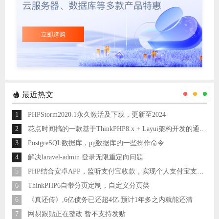
最近热文
1
PHPStorm2020.1永久激活及下载，更新至2024
2
花点时间搞的一款基于ThinkPHP8.x + Layui架构开发的通用后台管理系统
3
PostgreSQL数据库，pg数据库的一些操作命令
4
解决laravel-admin 登录无限重定向问题
5
PHP结合安卓APP，监听支付宝收款，实现个人支付宝支付接口
6
ThinkPHP6自带分页定制，自定义分页类
6
《真还传》,6亿债务已还超4亿 预计1年多之内就能还清
7
网易跟贴正在整改 暂不支持发贴