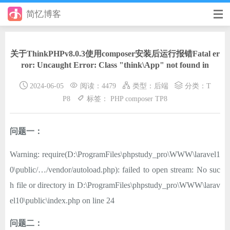
简忆博客
首页
关于ThinkPHPv8.0.3使用composer安装后运行报错Fatal er
前端
ror: Uncaught Error: Class "think\App" not found in
后端
2024-06-05
阅读：4479
类型：
后端
分类：
T
P8
标签：
PHP
composer
TP8
手册
日记
问题一：
其它
Warning: require(D:\ProgramFiles\phpstudy_pro\WWW\laravel1
0\public/…/vendor/autoload.php): failed to open stream: No suc
在线工具
h file or directory in D:\ProgramFiles\phpstudy_pro\WWW\larav
优秀个人博客
el10\public\index.php on line 24
省钱帮
问题二：