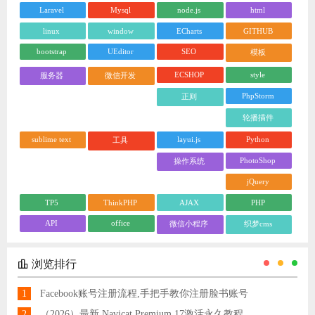
Laravel
Mysql
node.js
html
linux
window
ECharts
GITHUB
bootstrap
UEditor
SEO
模板
ECSHOP
style
服务器
微信开发
PhpStorm
正则
轮播插件
sublime text
layui.js
Python
工具
PhotoShop
操作系统
jQuery
TP5
ThinkPHP
AJAX
PHP
API
office
微信小程序
织梦cms
浏览排行
1
Facebook账号注册流程,手把手教你注册脸书账号
2
（2026）最新 Navicat Premium 17激活永久教程