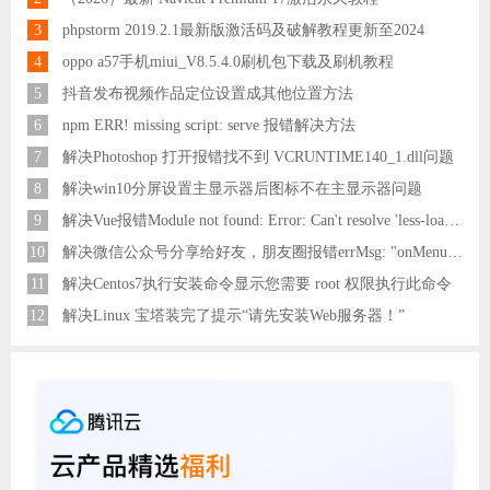
3
phpstorm 2019.2.1最新版激活码及破解教程更新至2024
4
oppo a57手机miui_V8.5.4.0刷机包下载及刷机教程
5
抖音发布视频作品定位设置成其他位置方法
6
npm ERR! missing script: serve 报错解决方法
7
解决Photoshop 打开报错找不到 VCRUNTIME140_1.dll问题
8
解决win10分屏设置主显示器后图标不在主显示器问题
9
解决Vue报错Module not found: Error: Can't resolve 'less-loader' in 'C:\Users\Hm\Desktop\vue\vue_shop'问题
10
解决微信公众号分享给好友，朋友圈报错errMsg: "onMenuShareAppMessage:fail, the permission value is offline verifying"
11
解决Centos7执行安装命令显示您需要 root 权限执行此命令
12
解决Linux 宝塔装完了提示“请先安装Web服务器！”