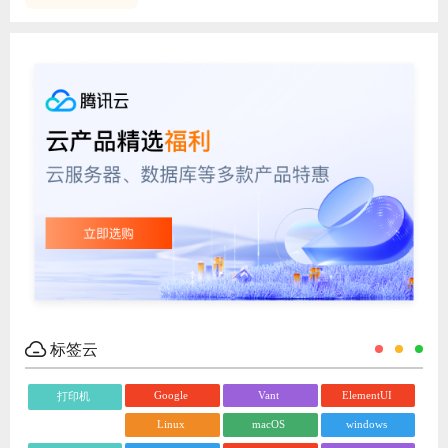
标签云
Google
Vant
ElementUI
打印机
Linux
macOS
windows