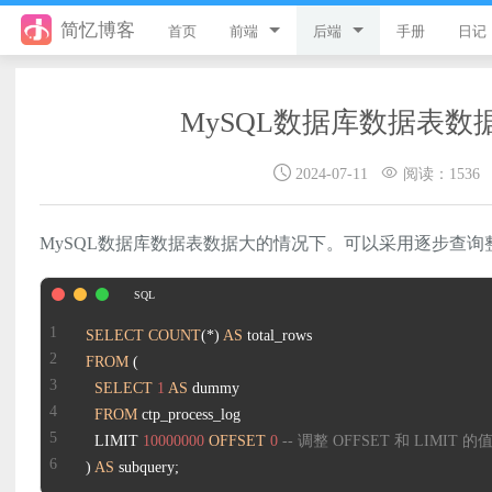
简忆博客
首页
前端
后端
手册
日记
jQuery
PHP
MySQL数据库数据表
JavaScript
ThinkPHP8
2024-07-11
阅读：1536
Style
ThinkPHP6
Flutter
ThinkPHP5
MySQL数据库数据表数据大的情况下。可以采用逐步查
Vue
ThinkPHP
uni-app
Laravel
SELECT
COUNT
(
*
) 
AS
FROM
游戏开发
Python
SELECT
1
AS
FROM
React
微信小程序
  LIMIT 
10000000
OFFSET
0
-- 调整 OFFSET 和 LIMI
) 
AS
 subquery;
服务器