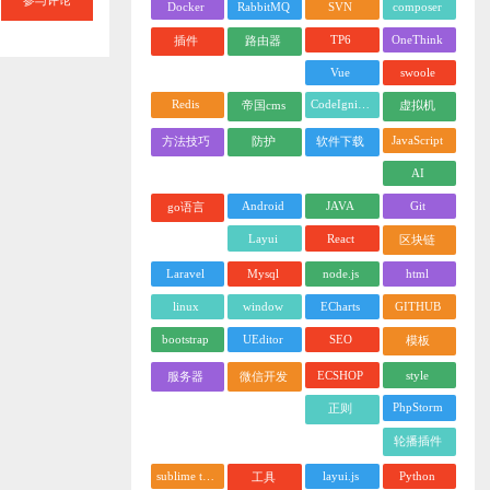
Docker
RabbitMQ
SVN
composer
TP6
OneThink
插件
路由器
Vue
swoole
Redis
CodeIgniter
帝国cms
虚拟机
JavaScript
方法技巧
防护
软件下载
AI
Android
JAVA
Git
go语言
Layui
React
区块链
Laravel
Mysql
node.js
html
linux
window
ECharts
GITHUB
bootstrap
UEditor
SEO
模板
ECSHOP
style
服务器
微信开发
PhpStorm
正则
轮播插件
sublime text
layui.js
Python
工具