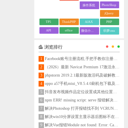
PhotoShop
操作系统
jQuery
TP5
ThinkPHP
AJAX
PHP
API
office
微信小程序
织梦cms
浏览排行
1
Facebook账号注册流程,手把手教你注册脸书账号
2
（2026）最新 Navicat Premium 17激活永久教程
3
phpstorm 2019.2.1最新版激活码及破解教程更新至2024
4
oppo a57手机miui_V8.5.4.0刷机包下载及刷机教程
5
抖音发布视频作品定位设置成其他位置方法
6
npm ERR! missing script: serve 报错解决方法
7
解决Photoshop 打开报错找不到 VCRUNTIME140_1.dll问题
8
解决win10分屏设置主显示器后图标不在主显示器问题
9
解决Vue报错Module not found: Error: Can't resolve 'less-loader' in 'C:\Users\Hm\Desktop\vue\vue_shop'问题