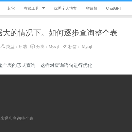
其它
在线工具
优秀个人博客
省钱帮
ChatGPT
简忆工具箱
数据大的情况下。如何逐步查询整个表
领优惠券
类型：
后端
分类：
Mysql
标签：
Mysql
违禁词查询
JS加密
询整个表的形式查询，这样对查询语句进行优化
HTML颜色代码表
T 的值来逐步查询整个表