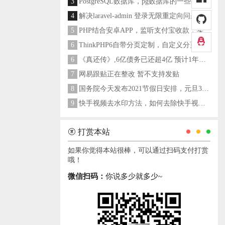
3
PostgreSQL数据库，pg数据库的一些操作命令
4
解决laravel-admin 登录无限重定向问题
5
PHP结合安卓APP，监听支付宝收款，实现个人支付宝支付接口
6
ThinkPHP6自带分页定制，自定义分页类
6
《真还传》,6亿债务已还超4亿 预计1年多之内就能还清
7
网易跟贴正在整改 暂不支持发贴
8
国务院今天发布2021节假日安排，元旦3天，春节7天，劳动节5天
9
快手视频去水印方法，如何去除快手视频水印
打赏本站
如果你觉得本站很棒，可以通过扫码支付打赏
哦！
微信扫码：
你说多少就多少~