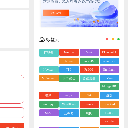
标签云
Google
Vant
ElementUI
打印机
Linux
macOS
windows
Navicat
TP8
PgSQL
Highlight
SqlServer
uView
字节跳动
企业微信
MongoDB
wepy
ES6
微擎
游戏
uni-app
WordPress
canvas
FaceBook
SEM
Flutter
云存储
刷机
vscode
参与评论