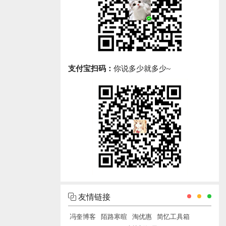
支付宝扫码：
你说多少就多少~
友情链接
冯奎博客
陌路寒暄
淘优惠
简忆工具箱