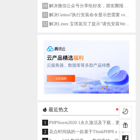
10
解决微信公众号分享给好友，朋友圈报错errMsg: "onMenuShareAppMessage:fail, the permission value is offline verifying"
11
解决Centos7执行安装命令显示您需要 root 权限执行此命令
12
解决Linux 宝塔装完了提示“请先安装Web服务器！”
最近热文
1
PHPStorm2020.1永久激活及下载，更新至2024
2
花点时间搞的一款基于ThinkPHP8.x + Layui架构开发的通用后台管理系统