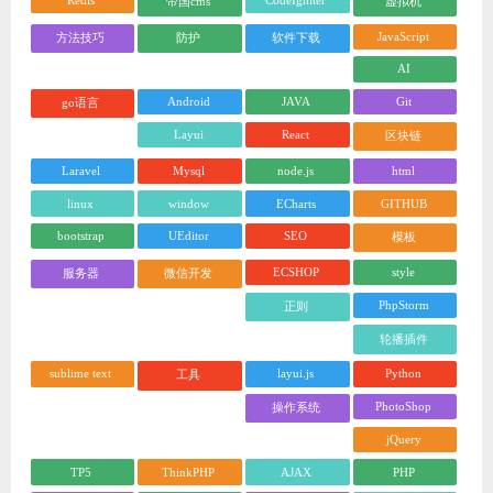
帝国cms
虚拟机
JavaScript
方法技巧
防护
软件下载
AI
Android
JAVA
Git
go语言
Layui
React
区块链
Laravel
Mysql
node.js
html
linux
window
ECharts
GITHUB
bootstrap
UEditor
SEO
模板
ECSHOP
style
服务器
微信开发
PhpStorm
正则
轮播插件
sublime text
layui.js
Python
工具
PhotoShop
操作系统
jQuery
TP5
ThinkPHP
AJAX
PHP