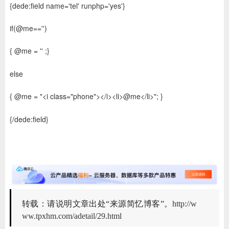
{dede:field name='tel' runphp='yes'}
if(@me=='')
{ @me = '' ;}
else
{ @me = "<i class="phone"></i><li>@me</li>"; }
{/dede:field}
转载：请说明文章出处“来源简忆博客”。
http://w
ww.tpxhm.com/adetail/29.html