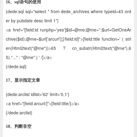
16、sql语句的使用
{dede:sql sql="select * from dede_archives where typeid=43 ord
er by pubdate desc limit 1"}
<a href="[field:id runphp='yes']$id=@me;@me='';$url=GetOneAr
chive($id);@me=$url['arcurl'];[/field:id]">[field:title function=' ( strl
en(Html2text("@me"))>65 ? cn_substr(Html2text("@me"),6
5)."..." : "@me" ) ' /]</a>
{/dede:sql}
17、显示指定文章
{dede:arclist idlist='62' limit='0,1'}
<a href="[field:arcurl/]">[field:title/]</a>
{/dede:arclist}
18、判断非空