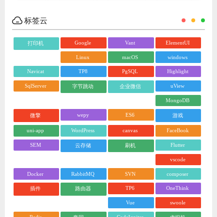
标签云
Google
Vant
ElementUI
打印机
Linux
macOS
windows
Navicat
TP8
PgSQL
Highlight
SqlServer
uView
字节跳动
企业微信
MongoDB
wepy
ES6
微擎
游戏
uni-app
WordPress
canvas
FaceBook
SEM
Flutter
云存储
刷机
vscode
Docker
RabbitMQ
SVN
composer
TP6
OneThink
插件
路由器
Vue
swoole
Redis
CodeIgniter