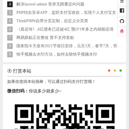
4
解决laravel-admin 登录无限重定向问题
5
PHP结合安卓APP，监听支付宝收款，实现个人支付宝支付接口
6
ThinkPHP6自带分页定制，自定义分页类
6
《真还传》,6亿债务已还超4亿 预计1年多之内就能还清
7
网易跟贴正在整改 暂不支持发贴
8
国务院今天发布2021节假日安排，元旦3天，春节7天，劳动节5天
9
快手视频去水印方法，如何去除快手视频水印
打赏本站
如果你觉得本站很棒，可以通过扫码支付打赏哦！
微信扫码：
你说多少就多少~