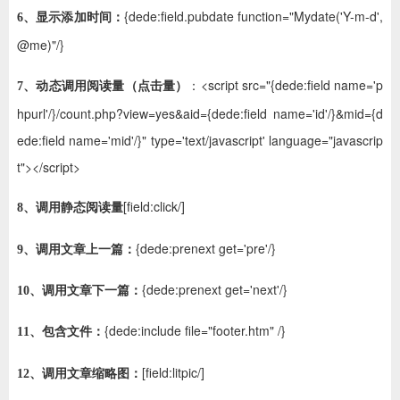
{dede:field.pubdate function="Mydate('Y-m-d',
ChatGPT
6、显示添加时间：
@me)"/}
：<script src="{dede:field name='p
7、动态调用阅读量（点击量）
登录
hpurl'/}/count.php?view=yes&aid={dede:field name='id'/}&mid={d
ede:field name='mid'/}" type='text/javascript' language="javascrip
t"></script>
[field:click/]
8、调用静态阅读量
{dede:prenext get='pre'/}
9、调用文章上一篇：
{dede:prenext get='next'/}
10、调用文章下一篇：
{dede:include file="footer.htm" /}
11、包含文件：
[field:litpic/]
12、调用文章缩略图：