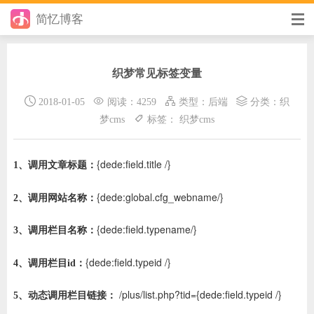
简忆博客
首页
织梦常见标签变量
前端
2018-01-05
阅读：4259
类型：
后端
分类：
织
后端
梦cms
标签：
织梦cms
手册
{dede:field.title /}
1、调用文章标题：
日记
{dede:global.cfg_webname/}
2、调用网站名称：
其它
{dede:field.typename/}
3、调用栏目名称：
在线工具
{dede:field.typeid /}
4、调用栏目id：
优秀个人博客
/plus/list.php?tid={dede:field.typeid /}
省钱帮
5、动态调用栏目链接：