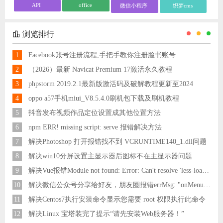
API
office
微信小程序
织梦cms
浏览排行
1
Facebook账号注册流程,手把手教你注册脸书账号
2
（2026）最新 Navicat Premium 17激活永久教程
3
phpstorm 2019.2.1最新版激活码及破解教程更新至2024
4
oppo a57手机miui_V8.5.4.0刷机包下载及刷机教程
5
抖音发布视频作品定位设置成其他位置方法
6
npm ERR! missing script: serve 报错解决方法
7
解决Photoshop 打开报错找不到 VCRUNTIME140_1.dll问题
8
解决win10分屏设置主显示器后图标不在主显示器问题
9
解决Vue报错Module not found: Error: Can't resolve 'less-loader' in 'C:\Users\Hm\Desktop\vue\vue_shop'问题
10
解决微信公众号分享给好友，朋友圈报错errMsg: "onMenuShareAppMessage:fail, the permission value is offline verifying"
11
解决Centos7执行安装命令显示您需要 root 权限执行此命令
12
解决Linux 宝塔装完了提示“请先安装Web服务器！”