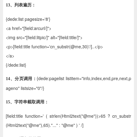
13、列表遍历：
{dede:list pagesize='8'}
<a href="[field:arcurl/]">
<img src="[field:litpic/]" alt="[field:title/]">
<p>[field:title function='cn_substr(@me,30)'/]..</p>
</a>
{/dede:list}
{dede:pagelist listitem="info,index,end,pre,next,p
14、分页调用：
ageno" listsize="0"/}
15、字符串截取调用：
[field:title function=' ( strlen(Html2text("@me"))>65 ? cn_substr
(Html2text("@me"),65)."..." : "@me" ) ' /]