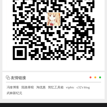
友情链接
冯奎博客
陌路寒暄
淘优惠
简忆工具箱
vipbic
c32's blog
武林新纪元