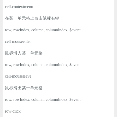
cell-contextmenu
在某一单元格上点击鼠标右键
row, rowIndex, column, columnIndex, $event
cell-mouseenter
鼠标滑入某一单元格
row, rowIndex, column, columnIndex, $event
cell-mouseleave
鼠标滑出某一单元格
row, rowIndex, column, columnIndex, $event
row-click