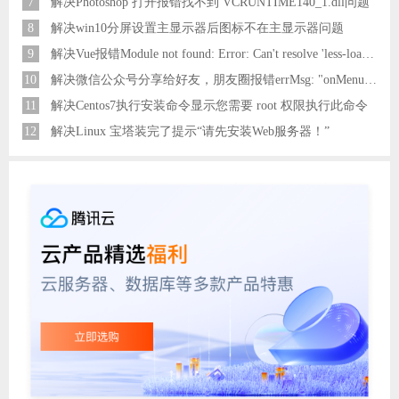
7
解决Photoshop 打开报错找不到 VCRUNTIME140_1.dll问题
8
解决win10分屏设置主显示器后图标不在主显示器问题
9
解决Vue报错Module not found: Error: Can't resolve 'less-loader' in 'C:\Users\Hm\Desktop\vue\vue_shop'问题
10
解决微信公众号分享给好友，朋友圈报错errMsg: "onMenuShareAppMessage:fail, the permission value is offline verifying"
11
解决Centos7执行安装命令显示您需要 root 权限执行此命令
12
解决Linux 宝塔装完了提示“请先安装Web服务器！”