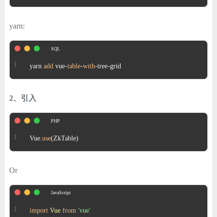
ChatGPT
yarn:
登录
yarn 
add
 vue
-
table
-
with
-
tree
-
grid
2、引入
Vue.
use
(ZkTable)
Or
import
Vue
from
'vue'