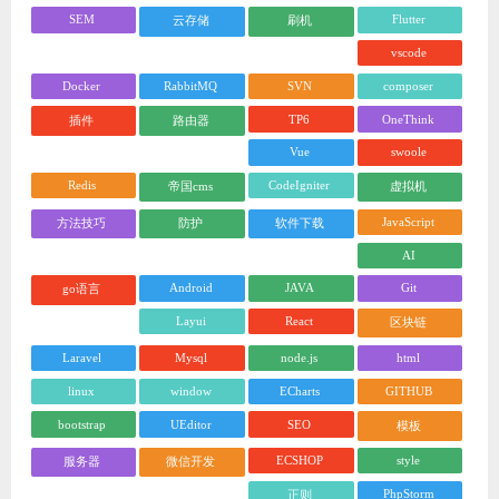
SEM
Flutter
云存储
刷机
vscode
Docker
RabbitMQ
SVN
composer
TP6
OneThink
插件
路由器
Vue
swoole
Redis
CodeIgniter
帝国cms
虚拟机
JavaScript
方法技巧
防护
软件下载
AI
Android
JAVA
Git
go语言
Layui
React
区块链
Laravel
Mysql
node.js
html
linux
window
ECharts
GITHUB
bootstrap
UEditor
SEO
模板
ECSHOP
style
服务器
微信开发
PhpStorm
正则