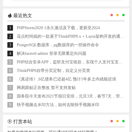
最近热文
1
PHPStorm2020.1永久激活及下载，更新至2024
2
花点时间搞的一款基于ThinkPHP8.x + Layui架构开发的通用后台管理系统
3
PostgreSQL数据库，pg数据库的一些操作命令
4
解决laravel-admin 登录无限重定向问题
5
PHP结合安卓APP，监听支付宝收款，实现个人支付宝支付接口
6
ThinkPHP6自带分页定制，自定义分页类
6
《真还传》,6亿债务已还超4亿 预计1年多之内就能还清
7
网易跟贴正在整改 暂不支持发贴
8
国务院今天发布2021节假日安排，元旦3天，春节7天，劳动节5天
9
快手视频去水印方法，如何去除快手视频水印
打赏本站