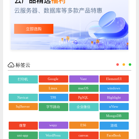
标签云
Google
Vant
ElementUI
打印机
Linux
macOS
windows
Navicat
TP8
PgSQL
Highlight
SqlServer
uView
字节跳动
企业微信
MongoDB
wepy
ES6
微擎
游戏
uni-app
WordPress
canvas
FaceBook