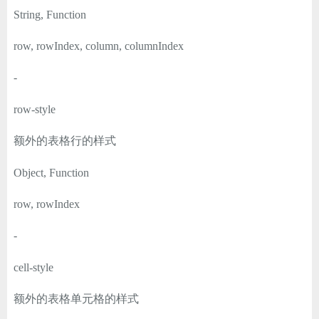
String, Function
row, rowIndex, column, columnIndex
-
row-style
额外的表格行的样式
Object, Function
row, rowIndex
-
cell-style
额外的表格单元格的样式