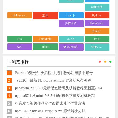
轮播插件
sublime text
layui.js
Python
工具
PhotoShop
操作系统
jQuery
TP5
ThinkPHP
AJAX
PHP
API
office
微信小程序
织梦cms
浏览排行
1
Facebook账号注册流程,手把手教你注册脸书账号
2
（2026）最新 Navicat Premium 17激活永久教程
3
phpstorm 2019.2.1最新版激活码及破解教程更新至2024
4
oppo a57手机miui_V8.5.4.0刷机包下载及刷机教程
5
抖音发布视频作品定位设置成其他位置方法
6
npm ERR! missing script: serve 报错解决方法