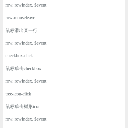
row, rowIndex, $event
row-mouseleave
鼠标滑出某一行
row, rowIndex, $event
checkbox-click
鼠标单击checkbox
row, rowIndex, $event
tree-icon-click
鼠标单击树形icon
row, rowIndex, $event