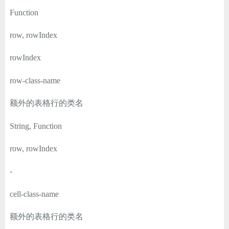
Function
row, rowIndex
rowIndex
row-class-name
额外的表格行的类名
String, Function
row, rowIndex
-
cell-class-name
额外的表格行的类名