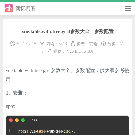
简忆博客
首页
vue-table-with-tree-grid参数大全、参数配置
前端
2021-07-15
阅读：3513
类型：
前端
分类：
Vu
后端
e
标签：
Vue
ElementUI
手册
vue-table-with-tree-grid参数大全、参数配置，供大家参考使
日记
用
其它
1、安装：
在线工具
npm:
优秀个人博客
省钱帮
npm 
i
 vue-
table
-with-tree-
grid
 -S