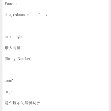
Function
data, column, columnIndex
-
max-height
最大高度
[String, Number]
-
'auto'
stripe
是否显示间隔斑马纹