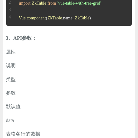
import
ZkTable
from
'vue-table-with-tree-grid'
Vue
.
component
(
ZkTable
.
name
, 
ZkTable
)
3、API参数：
属性
说明
类型
参数
默认值
data
表格各行的数据