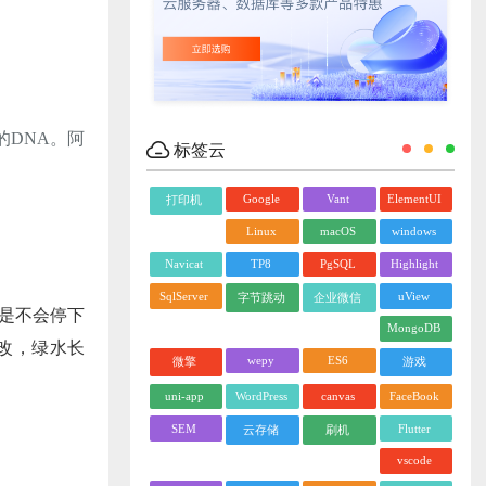
DNA。阿
标签云
Google
Vant
ElementUI
打印机
Linux
macOS
windows
Navicat
TP8
PgSQL
Highlight
SqlServer
uView
字节跳动
企业微信
我是不会停下
MongoDB
改，绿水长
wepy
ES6
微擎
游戏
uni-app
WordPress
canvas
FaceBook
SEM
Flutter
云存储
刷机
vscode