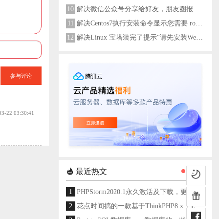
10
解决微信公众号分享给好友，朋友圈报错errMsg: "onMenuShareAppMessage:fail, the permission value is offline verifying"
11
解决Centos7执行安装命令显示您需要 root 权限执行此命令
12
解决Linux 宝塔装完了提示“请先安装Web服务器！”
参与评论
03-22 03:30:41
最近热文
1
PHPStorm2020.1永久激活及下载，更新至2024
2
花点时间搞的一款基于ThinkPHP8.x + Layui架构开发的通用后台管理系统