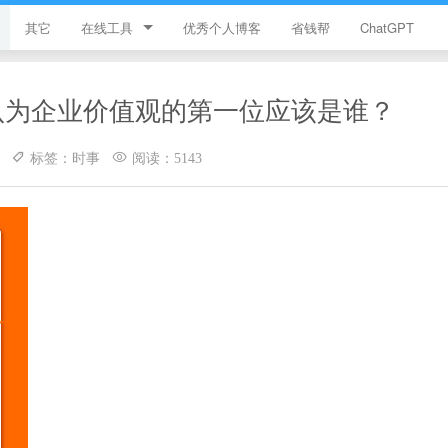
其它
在线工具
优秀个人博客
省钱帮
ChatGPT
简忆工具箱
为企业价值观的第一位应该是谁？ ​
领优惠券
标签：时事
阅读：5143
违禁词查询
JS加密
HTML颜色代码表