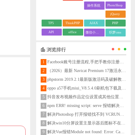
PhotoShop
操作系统
jQuery
TP5
ThinkPHP
AJAX
PHP
API
office
微信小程序
织梦cms
浏览排行
1
Facebook账号注册流程,手把手教你注册脸书账号
2
（2026）最新 Navicat Premium 17激活永久教程
3
phpstorm 2019.2.1最新版激活码及破解教程更新至2024
4
oppo a57手机miui_V8.5.4.0刷机包下载及刷机教程
5
抖音发布视频作品定位设置成其他位置方法
6
npm ERR! missing script: serve 报错解决方法
7
解决Photoshop 打开报错找不到 VCRUNTIME140_1.dll问题
8
解决win10分屏设置主显示器后图标不在主显示器问题
9
解决Vue报错Module not found: Error: Can't resolve 'less-loader' in 'C:\Users\Hm\Desktop\vue\vue_shop'问题