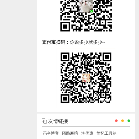
支付宝扫码：
你说多少就多少~
友情链接
冯奎博客
陌路寒暄
淘优惠
简忆工具箱