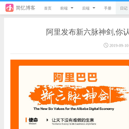
简忆博客
首页
前端
后端
手册
日记
jQuery
PHP
阿里发布新六脉神剑,你认
JavaScript
ThinkPHP8
2019-09-10
Style
ThinkPHP6
Flutter
ThinkPHP5
Vue
ThinkPHP
uni-app
Laravel
游戏开发
Python
React
微信小程序
服务器