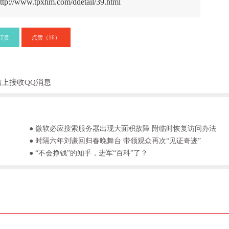
ttp://www.tpxhm.com/ddetail/39.html
打赏
点赞（
）
16
信上接收QQ消息
● 微软必应搜索服务器出现大面积故障 附临时恢复访问办法
● 时隔六年刘谦回归春晚舞台 带领观众再次“见证奇迹”
● “不会挣钱”的知乎，进军“百科”了？