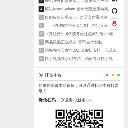
3
PostgreSQL数据库，pg数据库的一些操作命令
4
解决laravel-admin 登录无限重定向问题
5
PHP结合安卓APP，监听支付宝收款，实现个人支付宝支付接口
6
ThinkPHP6自带分页定制，自定义分页类
6
《真还传》,6亿债务已还超4亿 预计1年多之内就能还清
7
网易跟贴正在整改 暂不支持发贴
8
国务院今天发布2021节假日安排，元旦3天，春节7天，劳动节5天
9
快手视频去水印方法，如何去除快手视频水印
打赏本站
如果你觉得本站很棒，可以通过扫码支付打赏
哦！
微信扫码：
你说多少就多少~