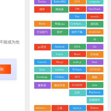
Docker
RabbitMQ
SVN
composer
TP6
OneThink
插件
路由器
Vue
swoole
Redis
CodeIgniter
帝国cms
虚拟机
JavaScript
方法技巧
防护
软件下载
AI
不能成为他
Android
JAVA
Git
go语言
Layui
React
区块链
Laravel
Mysql
node.js
html
linux
window
ECharts
GITHUB
bootstrap
UEditor
SEO
模板
ECSHOP
style
服务器
微信开发
PhpStorm
正则
轮播插件
sublime text
layui.js
Python
工具