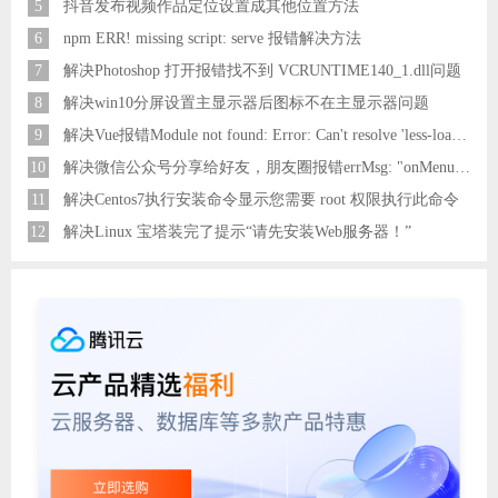
5
抖音发布视频作品定位设置成其他位置方法
6
npm ERR! missing script: serve 报错解决方法
7
解决Photoshop 打开报错找不到 VCRUNTIME140_1.dll问题
8
解决win10分屏设置主显示器后图标不在主显示器问题
9
解决Vue报错Module not found: Error: Can't resolve 'less-loader' in 'C:\Users\Hm\Desktop\vue\vue_shop'问题
10
解决微信公众号分享给好友，朋友圈报错errMsg: "onMenuShareAppMessage:fail, the permission value is offline verifying"
11
解决Centos7执行安装命令显示您需要 root 权限执行此命令
12
解决Linux 宝塔装完了提示“请先安装Web服务器！”