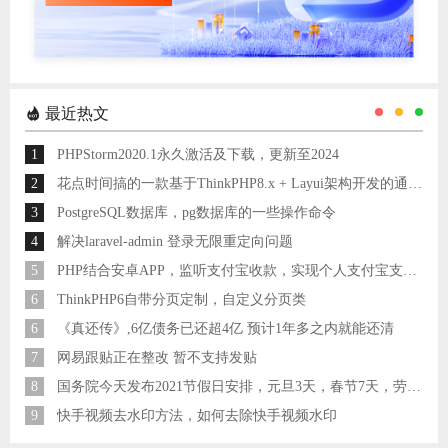
最近热文
1
PHPStorm2020.1永久激活及下载，更新至2024
2
花点时间搞的一款基于ThinkPHP8.x + Layui架构开发的通用后台管理系统
3
PostgreSQL数据库，pg数据库的一些操作命令
4
解决laravel-admin 登录无限重定向问题
5
PHP结合安卓APP，监听支付宝收款，实现个人支付宝支付接口
6
ThinkPHP6自带分页定制，自定义分页类
6
《真还传》,6亿债务已还超4亿 预计1年多之内就能还清
7
网易跟贴正在整改 暂不支持发贴
8
国务院今天发布2021节假日安排，元旦3天，春节7天，劳动节5天
9
快手视频去水印方法，如何去除快手视频水印