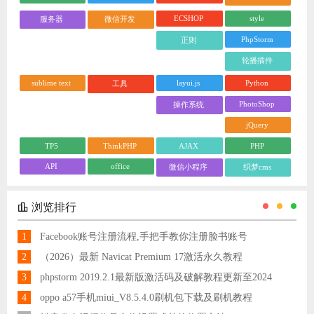
ECSHOP
style
服务器
微信开发
PhpStorm
正则
轮播插件
sublime text
layui.js
Python
工具
PhotoShop
操作系统
jQuery
TP5
ThinkPHP
AJAX
PHP
API
office
微信小程序
织梦cms
浏览排行
1
Facebook账号注册流程,手把手教你注册脸书账号
2
（2026）最新 Navicat Premium 17激活永久教程
3
phpstorm 2019.2.1最新版激活码及破解教程更新至2024
4
oppo a57手机miui_V8.5.4.0刷机包下载及刷机教程