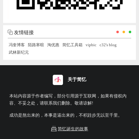
友情链接
冯奎博客
陌路寒暄
淘优惠
简忆工具箱
vipbic
c32's blog
武林新纪元
关于简忆
本站内容源于作者编写，部分引用源于互联网，如果有侵权内
容、不妥之处，请联系我们删除。敬请谅解!
成功是熬出来的，本事是逼出来的，不积跬步无以至千里。
简忆诞生的故事