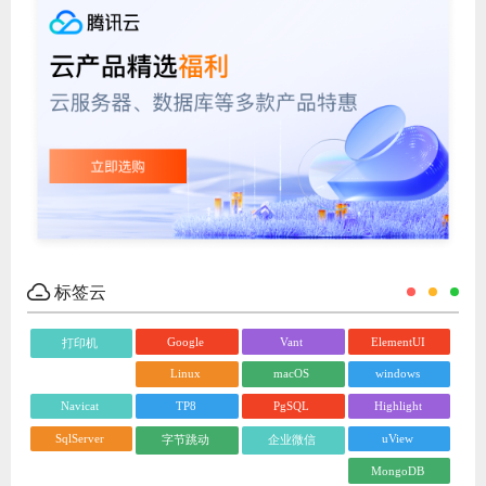
标签云
Google
Vant
ElementUI
打印机
Linux
macOS
windows
Navicat
TP8
PgSQL
Highlight
SqlServer
uView
字节跳动
企业微信
MongoDB