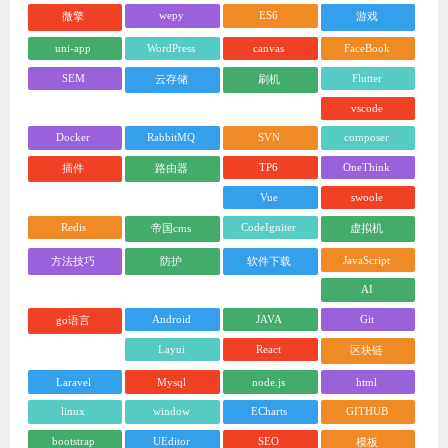
wepy
ES6
微擎
游戏
uni-app
WordPress
canvas
FaceBook
SEM
Flutter
云存储
刷机
vscode
Docker
RabbitMQ
SVN
composer
TP6
OneThink
插件
路由器
Vue
swoole
Redis
CodeIgniter
帝国cms
虚拟机
JavaScript
方法技巧
防护
软件下载
AI
Android
JAVA
Git
go语言
Layui
React
区块链
Laravel
Mysql
node.js
html
linux
window
ECharts
GITHUB
bootstrap
UEditor
SEO
模板