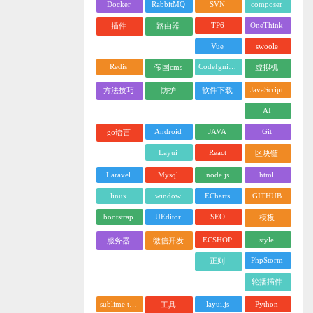
Docker
RabbitMQ
SVN
composer
TP6
OneThink
插件
路由器
Vue
swoole
Redis
CodeIgniter
帝国cms
虚拟机
JavaScript
方法技巧
防护
软件下载
AI
Android
JAVA
Git
go语言
Layui
React
区块链
Laravel
Mysql
node.js
html
linux
window
ECharts
GITHUB
bootstrap
UEditor
SEO
模板
ECSHOP
style
服务器
微信开发
PhpStorm
正则
轮播插件
sublime text
layui.js
Python
工具