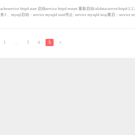
eservice httpd start 启动service httpd restart 重新启动/alidata/server/httpd-2.2.
停止服务3 、mysql启动：service mysqld start停止: service mysqld stop重启：service mys
 vsftpd status启动ftp服务器;service vsftpd start重启ftp服务器 service vsft
 grep 215、linux下删除文件夹的命令使用rm -rf 目录名字 命令即可-r 就是向下递
1
...
3
4
5
»