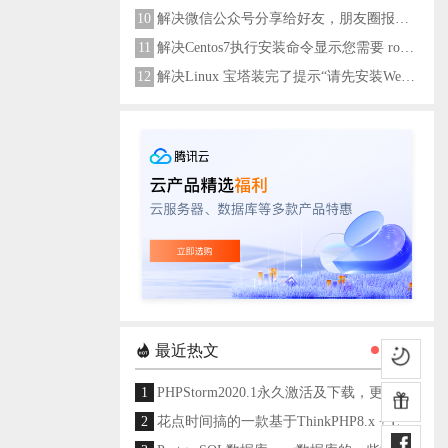
10
解决微信公众号分享给好友，朋友圈报错errMsg: "onMenuShareAppMessage:fail, the permission value is offline verifying"
11
解决Centos7执行安装命令显示您需要 root 权限执行此命令
12
解决Linux 宝塔装完了提示“请先安装Web服务器！”
最近热文
1
PHPStorm2020.1永久激活及下载，更新至2024
2
花点时间搞的一款基于ThinkPHP8.x + Layui架构开发的通用后台管理系统