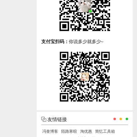
支付宝扫码：
你说多少就多少~
友情链接
冯奎博客
陌路寒暄
淘优惠
简忆工具箱