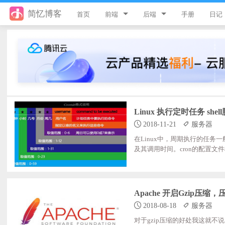
简忆博客
首页
前端
后端
手册
日记
jQuery
PHP
JavaScript
ThinkPHP8
Style
ThinkPHP6
Flutter
ThinkPHP5
Linux 执行定时任务 shel
2018-11-21
服务器
Vue
ThinkPHP
在Linux中，周期执行的任务
uni-app
Laravel
及其调用时间。cron的配置文件称为“
具，可以在无需人工干预的情况下运行作业。 
e crond restart; //重启服务 
游戏开发
Python
rontab：yum install crontabs服
Apache 开启Gzip压缩，
React
微信小程序
2018-08-18
服务器
服务器
对于gzip压缩的好处我这就