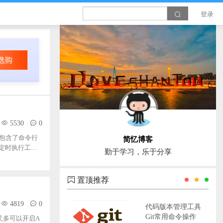
登录
5530
0
中包含了命令行
简忆博客
 的定时执行工
勤于学习，乐于分享
关闭服务 servic
二、crond服务安装c
置顶推荐
4819
0
代码版本管理工具
Git常用命令操作
又多可以开启A