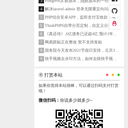
3
PostgreSQL数据库，pg数据库的一些操作命令
4
解决laravel-admin 登录无限重定向问题
5
PHP结合安卓APP，监听支付宝收款，实现个人支付宝支付接口
6
ThinkPHP6自带分页定制，自定义分页类
6
《真还传》,6亿债务已还超4亿 预计1年多之内就能还清
7
网易跟贴正在整改 暂不支持发贴
8
国务院今天发布2021节假日安排，元旦3天，春节7天，劳动节5天
9
快手视频去水印方法，如何去除快手视频水印
打赏本站
如果你觉得本站很棒，可以通过扫码支付打赏
哦！
微信扫码：
你说多少就多少~