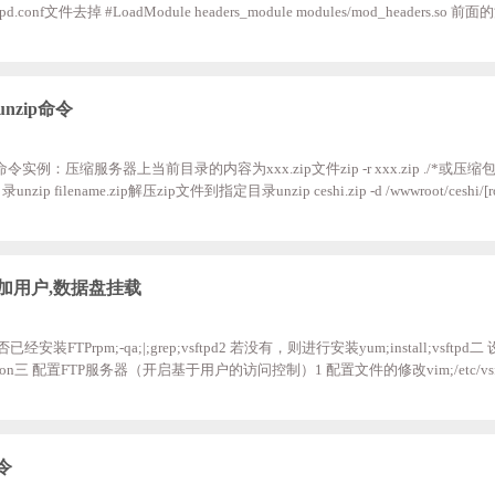
conf文件去掉 #LoadModule headers_module modules/mod_headers.so 前
dules/mod_deflate.so 前面的注释#;去掉 #LoadModule filter_module modules/mod_
，很多人根据网上的配置无法生效，就是这个模块没有开启。不开启的话下面
DeflateCompressio
unzip命令
p命令实例：压缩服务器上当前目录的内容为xxx.zip文件zip -r xxx.zip ./*或压
nzip filename.zip解压zip文件到指定目录unzip ceshi.zip -d /wwwroot/ceshi/[ro
vZ;/]#;ls aliyun-bin;;boot;;etc;;;lib;;;;;;;;;media;;opt;;;root;;sbin;;;;;srv;;tmp;;var
oc;;run;;;selinux;;sys;;usr;;www [root@iZqslklrcu97jvZ;/]#;cd;/www/web/shop_tp
P及添加用户,数据盘挂载
已经安装FTPrpm;-qa;|;grep;vsftpd2 若没有，则进行安装yum;install;vsftpd二
;vsftpd;on三 配置FTP服务器（开启基于用户的访问控制）1 配置文件的修改vim;/etc/vsftpd
#;是否开启匿名登录 local_enable=YES;;;;;#;是否允许本地用户登录 write_enable=Y
;默认的umask码 diremssage_enable=YES;;;#;是否显示目录说明文件 xferlog_enable
令