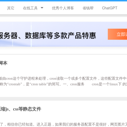
其它
在线工具
优秀个人博客
省钱帮
ChatGPT
简忆工具箱
领优惠券
违禁词查询
JS加密
l脚本
HTML颜色代码表
一般由cron这个守护进程来处理，cron读取一个或多个配置文件，这些配置文件
crontab”，是“cron table”的简写。一、cron服务 cron是一个linux下
service crond start; ; //启动服务 service crond stop; ; //
service crond reload; //重新载入配置 service crond status; //查看服务状态
务
压缩js、css等静态文件
不说了，相信你已经知道。进入正题，如果我们的服务器配置不是很好，网页图片