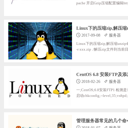
pache 开启Gzip压缩配置编辑httpd.
oadModule deflate_module mo
的注释#第三个模块一定要打开
动Apache。然后在最底部添加如下代码
Linux下的压缩zip,解压缩
2017-09-08
服务器
Linux下的压缩zip,解压缩unzi
-r xxx.zip ./解压zip文件到当前目录u
97jvZ;~]#;cd;/ [root@iZqslklrcu97j
v;;;home;;lost+found;;mnt;;;;pr
_
CentOS 6.8 安装FT
2018-02-26
服务器
一;CentOS;6.8安装FTP1 检测是否
启动chkconfig;--level;35
fanonymous_enable=NO;;;
上传 local_umask=022;;;;;#
录ftp传输过程 connect_from_
管理服务器常见的几个命
2018-01-07
服务器