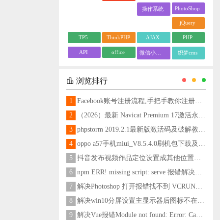
PhotoShop
操作系统
jQuery
TP5
ThinkPHP
AJAX
PHP
API
office
微信小程序
织梦cms
浏览排行
1
Facebook账号注册流程,手把手教你注册脸书账号
2
（2026）最新 Navicat Premium 17激活永久教程
3
phpstorm 2019.2.1最新版激活码及破解教程更新至2024
4
oppo a57手机miui_V8.5.4.0刷机包下载及刷机教程
5
抖音发布视频作品定位设置成其他位置方法
6
npm ERR! missing script: serve 报错解决方法
7
解决Photoshop 打开报错找不到 VCRUNTIME140_1.dll问题
8
解决win10分屏设置主显示器后图标不在主显示器问题
9
解决Vue报错Module not found: Error: Can't resolve 'less-loader' in 'C:\Users\Hm\Desktop\vue\vue_shop'问题