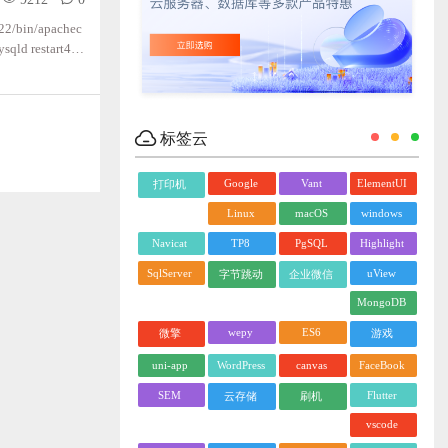
22/bin/apachec
qld restart4
pd restart查看服
归，不管有多少级
标签云
Google
Vant
ElementUI
打印机
Linux
macOS
windows
Navicat
TP8
PgSQL
Highlight
SqlServer
uView
字节跳动
企业微信
MongoDB
wepy
ES6
微擎
游戏
uni-app
WordPress
canvas
FaceBook
SEM
Flutter
云存储
刷机
vscode