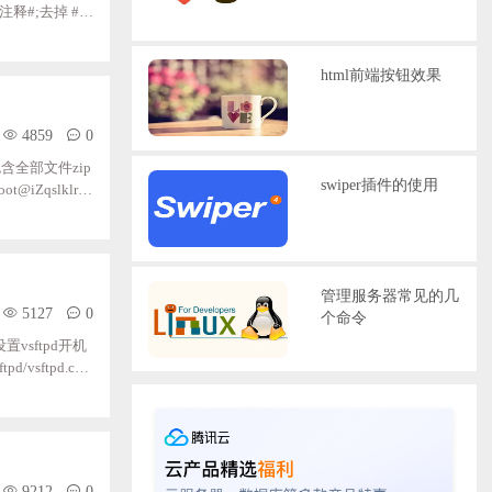
面的注释#;去掉 #L
filter.so 前面
配置后也无法启
html前端按钮效果
4859
0
缩包含全部文件zip
swiper插件的使用
ot@iZqslklrcu
 bin;;;;;;;;;de
xhm_top/public
管理服务器常见的几
5127
0
个命令
 设置vsftpd开机
/vsftpd.con
ES;;;#;是否允许
=YES;;;#;是否记
9212
0