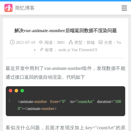
简忆博客
首页
解决vue-animate-number后端返回数据不渲染问题
前端
2021-07-19
阅读：3801
类型：
前端
分类：
Vu
后端
e
标签：
node.js
Vue
ElementUI
手册
最近开发中用到了vue-animate-number组件，发现数据不能
日记
通过接口返回的值自动渲染。代码如下
其它
在线工具
<animate-
number
from
=
"0"
 :to=
"countArt"
 duration=
"100
0"
></animate-
number
>
优秀个人博客
省钱帮
看似没什么问题，后面才发现没加上:key="countArt"的原