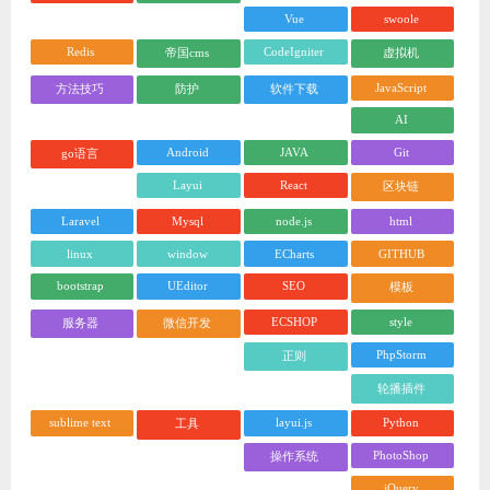
Vue
swoole
Redis
CodeIgniter
帝国cms
虚拟机
JavaScript
方法技巧
防护
软件下载
AI
Android
JAVA
Git
go语言
Layui
React
区块链
Laravel
Mysql
node.js
html
linux
window
ECharts
GITHUB
bootstrap
UEditor
SEO
模板
ECSHOP
style
服务器
微信开发
PhpStorm
正则
轮播插件
sublime text
layui.js
Python
工具
PhotoShop
操作系统
jQuery