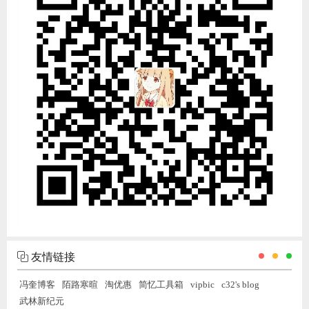
友情链接
冯奎博客
陌路寒暄
淘优惠
简忆工具箱
vipbic
c32's blog
武林新纪元