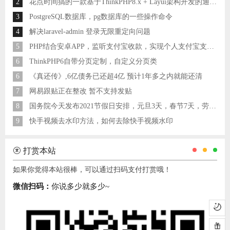
2
花点时间搞的一款基于ThinkPHP8.x + Layui架构开发的通用后台管理系统
3
PostgreSQL数据库，pg数据库的一些操作命令
4
解决laravel-admin 登录无限重定向问题
5
PHP结合安卓APP，监听支付宝收款，实现个人支付宝支付接口
6
ThinkPHP6自带分页定制，自定义分页类
6
《真还传》,6亿债务已还超4亿 预计1年多之内就能还清
7
网易跟贴正在整改 暂不支持发贴
8
国务院今天发布2021节假日安排，元旦3天，春节7天，劳动节5天
9
快手视频去水印方法，如何去除快手视频水印
打赏本站
如果你觉得本站很棒，可以通过扫码支付打赏哦！
微信扫码：
你说多少就多少~