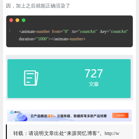
ChatGPT
因，加上之后就能正确渲染了
登录
<animate-
number
from
=
"0"
 :to=
"countArt"
 :key=
"countArt"
duration=
"1000"
></animate-
number
>
转载：请说明文章出处“来源简忆博客”。
http://w