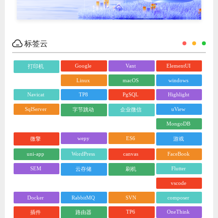
标签云
Google
Vant
ElementUI
打印机
Linux
macOS
windows
Navicat
TP8
PgSQL
Highlight
SqlServer
uView
字节跳动
企业微信
MongoDB
wepy
ES6
微擎
游戏
uni-app
WordPress
canvas
FaceBook
SEM
Flutter
云存储
刷机
vscode
Docker
RabbitMQ
SVN
composer
TP6
OneThink
插件
路由器