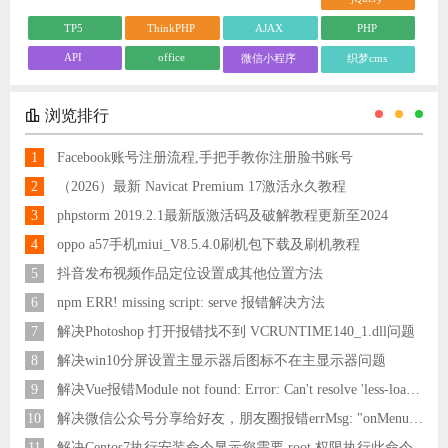
TP5
ThinkPHP
AJAX
PHP
API
office
微信小程序
织梦cms
浏览排行
1
Facebook账号注册流程,手把手教你注册脸书账号
2
（2026）最新 Navicat Premium 17激活永久教程
3
phpstorm 2019.2.1最新版激活码及破解教程更新至2024
4
oppo a57手机miui_V8.5.4.0刷机包下载及刷机教程
5
抖音发布视频作品定位设置成其他位置方法
6
npm ERR! missing script: serve 报错解决方法
7
解决Photoshop 打开报错找不到 VCRUNTIME140_1.dll问题
8
解决win10分屏设置主显示器后图标不在主显示器问题
9
解决Vue报错Module not found: Error: Can't resolve 'less-loader' in 'C:\Users\Hm\Desktop\vue\vue_shop'问题
10
解决微信公众号分享给好友，朋友圈报错errMsg: "onMenuShareAppMessage:fail, the permission value is offline verifying"
11
解决Centos7执行安装命令显示您需要 root 权限执行此命令